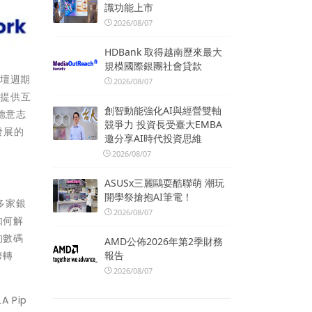
識功能上市
2026/08/07
HDBank 取得越南歷來最大
規模國際銀團社會貸款
濟論壇週期
2026/08/07
間提供互
創智動能強化AI與經營雙軸
德意志
競爭力 投資長受臺大EMBA
發展的
邀分享AI時代投資思維
2026/08/07
ASUSx三麗鷗耍酷聯萌 潮玩
開學祭搶抱AI筆電！
多家銀
2026/08/07
如何解
的數碼
AMD公佈2026年第2季財務
報告
幣轉
2026/08/07
 Pip