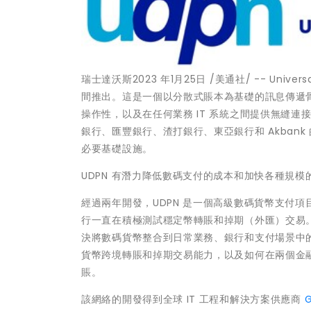
瑞士達沃斯
2023 年1月25日
/美通社/ -- Univer
間推出。這是一個以分散式賬本為基礎的訊息傳遞
操作性，以及在任何業務 IT 系統之間提供無縫
銀行、匯豐銀行、渣打銀行、東亞銀行和 Akban
必要基礎設施。
UDPN 有潛力降低數碼支付的成本和加快各種規模
經過兩年開發，UDPN 是一個高級數碼貨幣支付項目
行一直在積極測試穩定幣轉賬和掉期（外匯）交易。
決將數碼貨幣整合到日常業務、銀行和支付場景中的
貨幣跨境轉賬和掉期交易能力，以及如何在兩個金融
賬。
該網絡的開發得到全球 IT 工程和解決方案供應商