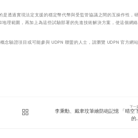
目的是透過實現法定支援的穩定幣代幣與受監管協議之間的互操作性，
和地理範圍，再加上為這些試驗部署的先進技術解決方案，使這個網
步概念驗證項目或可能參與 UDPN 聯盟的人士，請瀏覽 UDPN 官方網
。
下一
李秉勳、戴聿玟筆繪防砲記憶 「晴空
的..