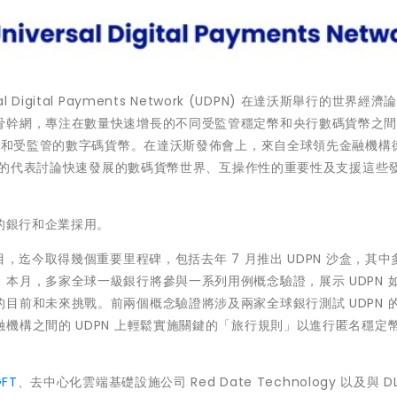
sal Digital Payments Network (UDPN) 在達沃斯舉行的世界經
骨幹網，專注在數量快速增長的不同受監管穩定幣和央行數碼貨幣之
連接和受監管的數字碼貨幣。在達沃斯發佈會上，來自全球領先金融機構
k 的代表討論快速發展的數碼貨幣世界、互操作性的重要性及支援這些
的銀行和企業採用。
，迄今取得幾個重要里程碑，包括去年 7 月推出 UDPN 沙盒，其中
本月，多家全球一級銀行將參與一系列用例概念驗證，展示 UDPN 
目前和未來挑戰。前兩個概念驗證將涉及兩家全球銀行測試 UDPN 
機構之間的 UDPN 上輕鬆實施關鍵的「旅行規則」以進行匿名穩定
GFT
、去中心化雲端基礎設施公司 Red Date Technology 以及與 DLA