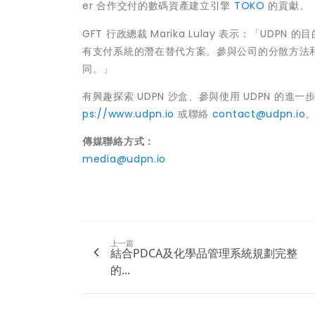
er 合作交付的數碼資產建立引擎
TOKO
的貢獻。
GFT 行政總裁
Marika Lulay
表示：「UDPN 的
有支付系統的潛在替代方案。參與公司的分散方法
同。」
有興趣探索 UDPN 沙盒、參與使用 UDPN 的進一
ps://www.udpn.io
或聯絡
contact@udpn.io
傳媒聯絡方式：
media@udpn.io
上一篇
結合PDCA及化學品管理系統規劃完整
的...