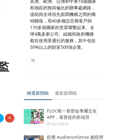
美洲、歐洲、亞洲和中東16個國家
和地區的無與倫比的辦事處網路，
借助與全球領先新聞機構之間的獨
特關係，用40多種語言將客戶與
170多個國家的受眾聯繫起來。全
球4萬多家公司、組織和政府機構
都在使用美通社的服務，其中包括
50%以上的財富500強企業。
受監
精選新聞稿
最新新聞稿
FLOC唯一基督徒專屬交友
APP，基督徒的新福音
2021/03/29
鎧應 AudienceSense 臉部辨