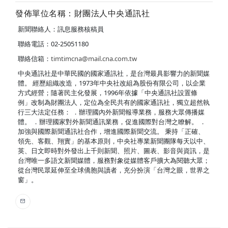
發佈單位名稱：財團法人中央通訊社
新聞聯絡人：訊息服務核稿員
聯絡電話：02-25051180
聯絡信箱：
timtimcna@mail.cna.com.tw
中央通訊社是中華民國的國家通訊社，是台灣最具影響力的新聞媒
體。 經歷組織改造，1973年中央社改組為股份有限公司，以企業
方式經營；隨著民主化發展，1996年依據「中央通訊社設置條
例」改制為財團法人，定位為全民共有的國家通訊社，獨立超然執
行三大法定任務： ．辦理國內外新聞報導業務，服務大眾傳播媒
體。 ．辦理國家對外新聞通訊業務，促進國際對台灣之瞭解。 ．
加強與國際新聞通訊社合作，增進國際新聞交流。 秉持「正確、
領先、客觀、翔實」的基本原則，中央社專業新聞團隊每天以中、
英、日文即時對外發出上千則新聞、照片、圖表、影音與資訊，是
台灣唯一多語文新聞媒體，服務對象從媒體客戶擴大為閱聽大眾；
從台灣民眾延伸至全球僑胞與讀者，充分扮演「台灣之眼，世界之
窗」。