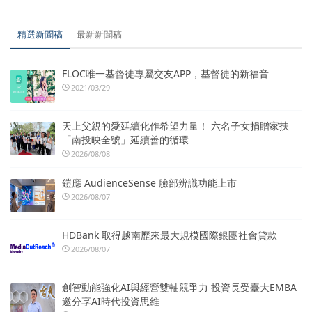
精選新聞稿
最新新聞稿
FLOC唯一基督徒專屬交友APP，基督徒的新福音
2021/03/29
天上父親的愛延續化作希望力量！ 六名子女捐贈家扶
「南投映全號」延續善的循環
2026/08/08
鎧應 AudienceSense 臉部辨識功能上市
2026/08/07
HDBank 取得越南歷來最大規模國際銀團社會貸款
2026/08/07
創智動能強化AI與經營雙軸競爭力 投資長受臺大EMBA
邀分享AI時代投資思維