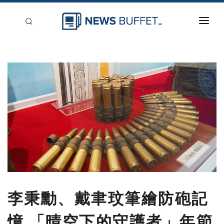
回到首頁
新聞稿分類
登入
刊登
李秉勳、戴聿玟筆繪防砲記
憶 「晴空下的守護者」年節