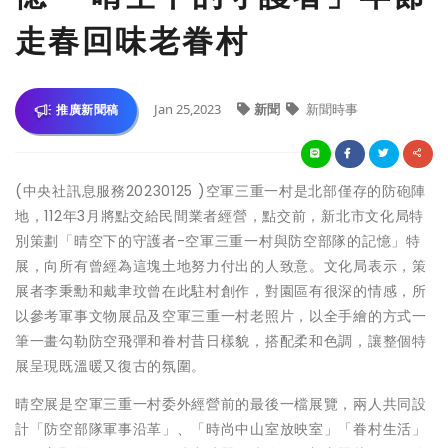
走春回味老眷村
Jan 25,2023
新聞
新聞時事
推廣新聞稿
(中央社訊息服務20230125 )空軍三重一村是北部僅存的防砲陣
地，112年3月將點交給民間業者經營，點交前，新北市文化局特
別策劃「晴空下的守護者-空軍三重一村與防空部隊的記憶」特
展，向所有曾經為這塊土地努力付出的人致意。文化局表示，策
展者李秉勳和戴聿玟曾在此駐村創作，對園區有很深的情感，所
以參考軍事文物展品及空軍三重一村老照片，以全手繪的方式一
筆一畫勾勒防空飛彈和眷村昔日樣貌，搭配柔和色調，讓整個特
展呈現既溫暖又復古的氛圍。
晴空展是空軍三重一村委外經營前的最後一檔展覽，兩人共同設
計「防空部隊軍事沿革」、「時尚中山室放映室」「眷村生活」