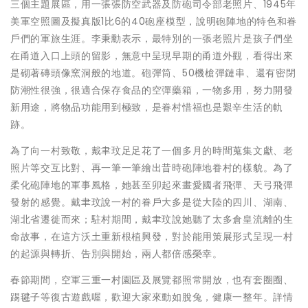
三個主題展區，用一張張防空武器及防砲司令部老照片、1945年
美軍空照圖及擬真版1比6的40砲座模型，說明砲陣地的特色和眷
戶們的軍旅生涯。李秉勳表示，最特別的一張老照片是孩子們坐
在甬道入口上頭的留影，無意中呈現早期的甬道外觀，看得出來
是砌著磚頭像窯洞般的地道。砲彈筒、50機槍彈鏈串、還有密閉
防潮性很強，很適合保存食品的空彈藥箱，一物多用，努力開發
新用途，將物品功能用到極致，是眷村惜福也是艱辛生活的軌
跡。
為了向一村致敬，戴聿玟足足花了一個多月的時間蒐集文獻、老
照片等交互比對、再一筆一筆繪出昔時砲陣地眷村的樣貌。為了
柔化砲陣地的軍事風格，她甚至卯起來畫愛國者飛彈、天弓飛彈
發射的感覺。戴聿玟說一村的眷戶大多是從大陸的四川、湖南、
湖北省遷徙而來；駐村期間，戴聿玟說她聽了太多倉皇流離的生
命故事，在這方沃土重新根植興發，對於能用策展形式呈現一村
的起源與轉折、告別與開始，兩人都倍感榮幸。
春節期間，空軍三重一村園區及展覽都照常開放，也有套圈圈、
踢毽子等復古遊戲喔，歡迎大家來動如脫兔，健康一整年。詳情