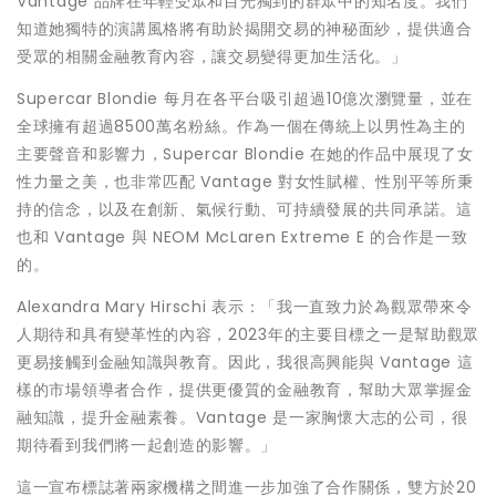
Vantage 品牌在年輕受眾和目光獨到的群眾中的知名度。我們
知道她獨特的演講風格將有助於揭開交易的神秘面紗，提供適合
受眾的相關金融教育內容，讓交易變得更加生活化。」
Supercar Blondie 每月在各平台吸引超過10億次瀏覽量，並在
全球擁有超過8500萬名粉絲。作為一個在傳統上以男性為主的
主要聲音和影響力，Supercar Blondie 在她的作品中展現了女
性力量之美，也非常匹配 Vantage 對女性賦權、性別平等所秉
持的信念，以及在創新、氣候行動、可持續發展的共同承諾。這
也和 Vantage 與 NEOM McLaren Extreme E 的合作是一致
的。
Alexandra Mary Hirschi
表示：「我一直致力於為觀眾帶來令
人期待和具有變革性的內容，2023年的主要目標之一是幫助觀眾
更易接觸到金融知識與教育。因此，我很高興能與 Vantage 這
樣的市場領導者合作，提供更優質的金融教育，幫助大眾掌握金
融知識，提升金融素養。Vantage 是一家胸懷大志的公司，很
期待看到我們將一起創造的影響。」
這一宣布標誌著兩家機構之間進一步加強了合作關係，雙方於20