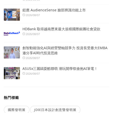
鎧應 AudienceSense 臉部辨識功能上市
2026/08/07
HDBank 取得越南歷來最大規模國際銀團社會貸款
2026/08/07
創智動能強化AI與經營雙軸競爭力 投資長受臺大EMBA
邀分享AI時代投資思維
2026/08/07
ASUSx三麗鷗耍酷聯萌 潮玩開學祭搶抱AI筆電！
2026/08/07
熱門標籤
國際發明展
JDIE日本設計創意暨發明展