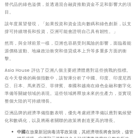
替代品的綠色溢價，並透過混合融資推動資金不足和影響大的項
目。
該年度展望發現，「如果投資和資金流向數碼和綠色創新，以支
撐可持續增長和投資，亞洲可能會證明自己具有韌性。」
然而，與全球前景一樣，亞洲也容易受到風險的影響，面臨着能
源價格波動、地緣政治衝突和借貸成本上升等多重多方面的衝
擊。
Asia House
評估了亞洲八個主要經濟體應對這些挑戰的指標。
在今天發佈的兩個指數中，該智庫分析了中國、印度、印度尼西
亞、日本、馬來西亞、菲律賓、泰國和越南在綠色金融和數字化
準備等關鍵領域的表現。這些領域將釋放未來的生產力，並實現
整個大陸的可持續增長。
亞洲品牌的經濟準備指數表明，優先考慮經濟準備以應對氣候變
化和數碼化，以及將兩者關聯的政策將創造更高的增長。
中國
在放棄新冠病毒清零政策後，其經濟增長將會加快，儘管