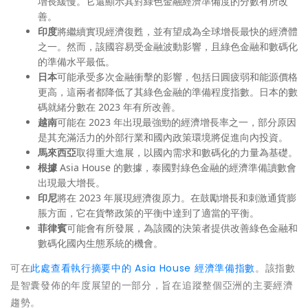
增長緩慢。它還顯示其對綠色金融經濟準備度的分數有所改
善。
印度
將繼續實現經濟復甦，並有望成為全球增長最快的經濟體
之一。然而，該國容易受金融波動影響，且綠色金融和數碼化
的準備水平最低。
日本
可能承受多次金融衝擊的影響，包括日圓疲弱和能源價格
更高，這兩者都降低了其綠色金融的準備程度指數。日本的數
碼就緒分數在 2023 年有所改善。
越南
可能在 2023 年出現最強勁的經濟增長率之一，部分原因
是其充滿活力的外部行業和國內政策環境將促進向內投資。
馬來西亞
取得重大進展，以國內需求和數碼化的力量為基礎。
根據
Asia House 的數據，泰國對綠色金融的經濟準備讀數會
出現最大增長。
印尼
將在 2023 年展現經濟復原力。在鼓勵增長和刺激通貨膨
脹方面，它在貨幣政策的平衡中達到了適當的平衡。
菲律賓
可能會有所發展，為該國的決策者提供改善綠色金融和
數碼化國內生態系統的機會。
可在
此處查看執行摘要中的 Asia House 經濟準備指數
。該指數
是智囊發佈的年度展望的一部分，旨在追蹤整個亞洲的主要經濟
趨勢。