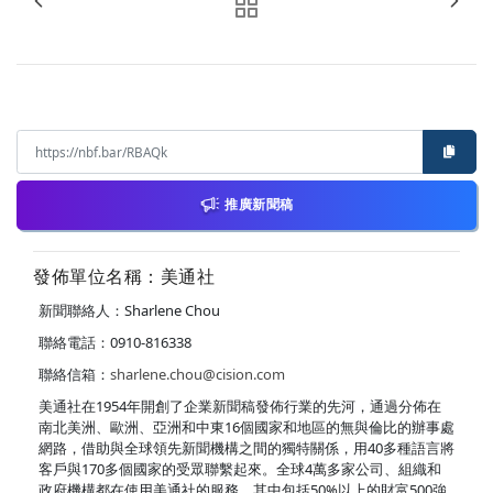
推廣新聞稿
發佈單位名稱：美通社
新聞聯絡人：Sharlene Chou
聯絡電話：0910-816338
聯絡信箱：
sharlene.chou@cision.com
美通社在1954年開創了企業新聞稿發佈行業的先河，通過分佈在
南北美洲、歐洲、亞洲和中東16個國家和地區的無與倫比的辦事處
網路，借助與全球領先新聞機構之間的獨特關係，用40多種語言將
客戶與170多個國家的受眾聯繫起來。全球4萬多家公司、組織和
政府機構都在使用美通社的服務，其中包括50%以上的財富500強