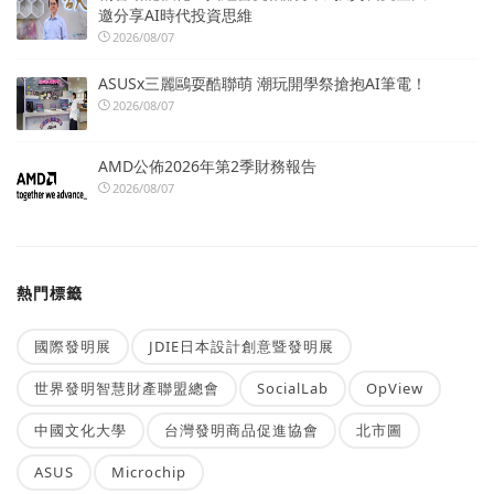
邀分享AI時代投資思維
2026/08/07
ASUSx三麗鷗耍酷聯萌 潮玩開學祭搶抱AI筆電！
2026/08/07
AMD公佈2026年第2季財務報告
2026/08/07
熱門標籤
國際發明展
JDIE日本設計創意暨發明展
世界發明智慧財產聯盟總會
SocialLab
OpView
中國文化大學
台灣發明商品促進協會
北市圖
ASUS
Microchip