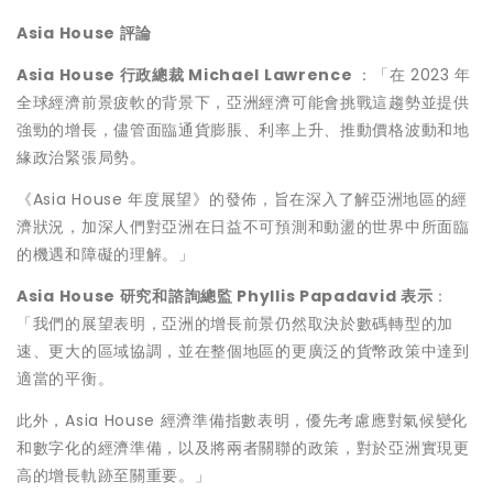
Asia House
評論
Asia House
行政總裁
Michael Lawrence
：「在 2023 年
全球經濟前景疲軟的背景下，亞洲經濟可能會挑戰這趨勢並提供
強勁的增長，儘管面臨通貨膨脹、利率上升、推動價格波動和地
緣政治緊張局勢。
《Asia House 年度展望》的發佈，旨在深入了解亞洲地區的經
濟狀況，加深人們對亞洲在日益不可預測和動盪的世界中所面臨
的機遇和障礙的理解。」
Asia House
研究和諮詢總監
Phyllis Papadavid
表示
：
「我們的展望表明，亞洲的增長前景仍然取決於數碼轉型的加
速、更大的區域協調，並在整個地區的更廣泛的貨幣政策中達到
適當的平衡。
此外，Asia House 經濟準備指數表明，優先考慮應對氣候變化
和數字化的經濟準備，以及將兩者關聯的政策，對於亞洲實現更
高的增長軌跡至關重要。」