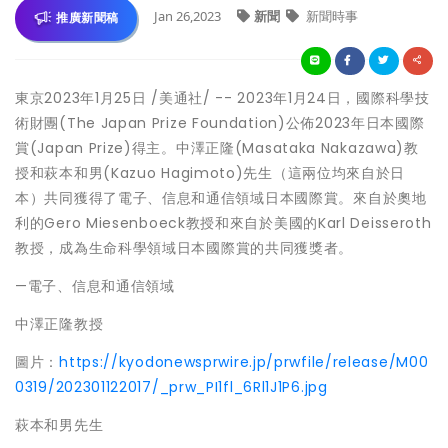
Jan 26,2023
新聞
新聞時事
推廣新聞稿
東京
2023年1月25日
/美通社/ -- 2023年1月24日，國際科學技
術財團(The Japan Prize Foundation)公佈2023年日本國際
賞(Japan Prize)得主。
中澤正隆
(
Masataka Nakazawa
)教
授和
萩本和男
(
Kazuo Hagimoto
)先生（這兩位均來自於日
本）共同獲得了電子、信息和通信領域日本國際賞。來自於奧地
利的
Gero Miesenboeck教授
和來自於美國的
Karl Deisseroth
教授
，成為生命科學領域日本國際賞的共同獲獎者。
—電子、信息和通信領域
中澤正隆
教授
圖片：
https://kyodonewsprwire.jp/prwfile/release/M00
0319/202301122017/_prw_PI1fl_6Rl1J1P6.jpg
萩本和男
先生