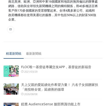
南北美洲、歐洲、亞洲和中東16個國家和地區的無與倫比的辦事處
網路，借助與全球領先新聞機構之間的獨特關係，用40多種語言將
客戶與170多個國家的受眾聯繫起來。全球4萬多家公司、組織和
政府機構都在使用美通社的服務，其中包括50%以上的財富500強
企業。
精選新聞稿
最新新聞稿
FLOC唯一基督徒專屬交友APP，基督徒的新福音
2021/03/29
天上父親的愛延續化作希望力量！ 六名子女捐贈家扶
「南投映全號」延續善的循環
2026/08/08
鎧應 AudienceSense 臉部辨識功能上市