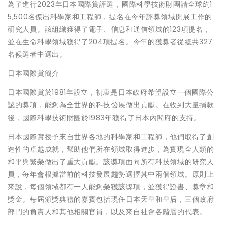
為了進行2023年日本國際賞評選，國際科學技術財團請全球約1
5,500名傑出科學家和工程師，提名在今年評獎領域開展工作的
研究人員。該組織獲得了電子、信息和通信領域的123項提名，
並在生命科學領域獲得了204項提名。今年的獲獎者從總共327
名候選者中選出。
日本國際賞簡介
日本國際賞於1981年設立，初衷是日本政府希望設立一個國際公
認的獎項，能夠為全世界的科技發展做出貢獻。在收到大量捐款
後，國際科學技術財團於1983年獲得了日本內閣府的支持。
日本國際賞授予來自世界各地的科學家和工程師，他們取得了創
造性的卓越成就，幫助他們所在領域取得進步，為實現全人類的
和平與繁榮做出了重大貢獻。該獎項面向所有科技領域的研究人
員，每年會根據當前的科技發展趨勢選擇其中兩個領域。原則上
來說，每個領域都有一人能夠榮獲該獎項，並獲得證書、獎章和
獎金。每屆頒獎典禮的嘉賓包括現任日本天皇和皇后，三個政府
部門的負責人和其他相關官員，以及來自社會各階層的代表。