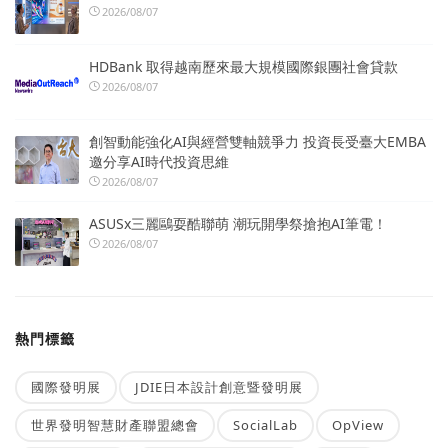
2026/08/07
HDBank 取得越南歷來最大規模國際銀團社會貸款
2026/08/07
創智動能強化AI與經營雙軸競爭力 投資長受臺大EMBA
邀分享AI時代投資思維
2026/08/07
ASUSx三麗鷗耍酷聯萌 潮玩開學祭搶抱AI筆電！
2026/08/07
熱門標籤
國際發明展
JDIE日本設計創意暨發明展
世界發明智慧財產聯盟總會
SocialLab
OpView