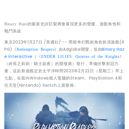
Binary Haze的最新史詩巨製將會展現更多的聲優、遊戲角色和
戰鬥系統
東京
2023年1月27日
/美通社/ -- 黑暗奇幻戰術角色扮演遊戲(R
PG)
由Adglobe開發，並由
Binary Haz
《
Redemption Reapers
》
e Interactive
（
《
ENDER LILIES: Quietus of the Knights
》
的開發商）發行，準備伏擊邪惡力
（終焉之莉莉：騎士寂夜）
量，這款新遊戲定於太平洋時間2023年2月22日（星期三）早上
七點，在面向Windows個人電腦的Steam、PlayStation 4和
任天堂(Nintendo) Switch上面發佈。