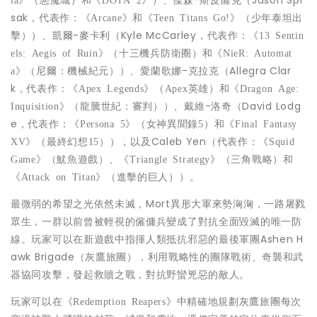
sak，代表作：
和
《
Arcane》
《
Teen Titans Go!》（少年泰坦出
）、凱爾-麥卡利（Kyle McCarley，代表作：
擊）
《
13 Sentin
和
els: Aegis of Ruin
》（十三機兵防衛圈）
《
NieR: Automat
）、愛蘭歌娜-克拉克（Allegra Clar
a》（尼爾：機械紀元）
k，代表作：
和
《
Apex Legends》（Apex英雄）
《
Dragon Age:
）、戴維-洛奇（David Lodg
Inquisition
》（龍騰世紀：審判）
e，代表作：
和
《
Persona 5》（女神異聞錄5）
《
Final Fantasy
），以及Caleb Yen（代表作：
XV》（最終幻想15）
《
Squid
、
和
Game
》
（魷魚遊戲）
《
Triangle Strategy
》
（三角戰略）
）。
《
Attack on Titan》（進擊的巨人）
最微弱的希望之光依然未滅，Mort異形大軍來勢洶洶，一路屠戮
眾生，一群以前曾被輕視的僱傭兵變成了對抗全面毀滅的唯一防
線。玩家可以在新遊戲中指揮人類抵抗邪惡的最後軍團Ashen H
awk Brigade（灰鷹旅團），利用戰略性的團隊戰術、奇襲和武
器協同攻擊，發起救贖之戰，對抗野蠻兇惡的敵人。
玩家可以在
中精確地規劃灰鷹旅團每次
《
Redemption Reapers
》