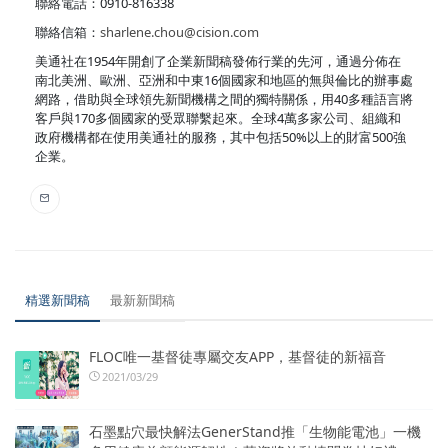
聯絡電話：0910-816338
聯絡信箱：
sharlene.chou@cision.com
美通社在1954年開創了企業新聞稿發佈行業的先河，通過分佈在
南北美洲、歐洲、亞洲和中東16個國家和地區的無與倫比的辦事處
網路，借助與全球領先新聞機構之間的獨特關係，用40多種語言將
客戶與170多個國家的受眾聯繫起來。全球4萬多家公司、組織和
政府機構都在使用美通社的服務，其中包括50%以上的財富500強
企業。
精選新聞稿
最新新聞稿
FLOC唯一基督徒專屬交友APP，基督徒的新福音
2021/03/29
石墨點穴最快解法GenerStand推「生物能電池」一機