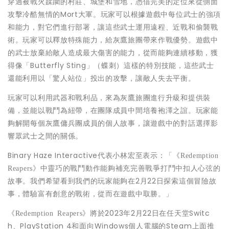
穿過被戰火蹂躪的村莊、城堡和雪地，憑借完美的定位來從側面
攻擊冷酷無情的Mort大軍。玩家可以根據遊戲中每位武士的強項
和能力，對它們進行部署，讓這些武士運用遠程、近戰和偷襲戰
術。玩家可以釋放特殊能力，給灰鷹旅團帶來作戰優勢。遊戲中
的武士放棄給敵人造成最大傷害的能力，從而能夠連續移動，獲
得像「Butterfly Sting」（蝶刺）這樣的特別技能，這些武士
還能利用以「驚人站位」投出的攻擊，讓敵人失去平衡。
玩家可以利用武器和戰利品，來為灰鷹旅團進行升級和提供裝
備，並能以戰鬥為紐帶，在團隊成員中間培養袍澤之誼。玩家能
夠解開每個灰鷹傭兵團成員的個人故事，讓遊戲中的對話選擇影
響眾武士之間的關係。
Binary Haze Interactive代表小林宏至表示：「
《
Redemption
中靈巧的戰鬥動作能夠補充完善戰爭打鬥中扣人心弦的
Reapers
》
故事。我們希望看到我們的玩家能夠在2月22日探索這個冒險故
事，體驗富有創意的戰術，從而在遊戲中取勝。」
將於2023年2月22日在任天堂Switc
《
Redemption Reapers
》
h、PlayStation 4和面向Windows個人電腦的Steam上面推