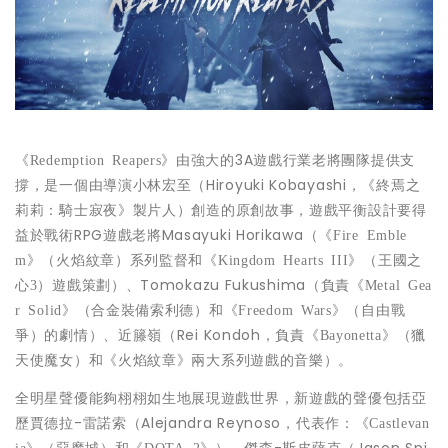
由強大的3A遊戲行業老將團隊提供支
《
Redemption Reapers
》
撐，是一個由導演小林宏至（Hiroyuki Kobayashi，
《終焉之
製片人）創造的原創故事，遊戲平衡設計要得
莉莉：騎士寂夜》
益於戰術RPG遊戲老將Masayuki Horikawa（
《
Fire Emble
系列監督和
m
》
（火焰紋章）
《
Kingdom Hearts III》（王國之
遊戲策劃）、Tomokazu Fukushima（負責
心3）
《
Metal Gea
和
r Solid》（合金裝備索利德）
《
Freedom Wars》（自由戰
的劇情）、近籐嶺（Rei Kondoh，負責
爭）
《
Bayonetta
》
（獵
和
兩大系列遊戲的音樂）。
天使魔女）
《火焰紋章》
全明星聲優能夠栩栩如生地展現遊戲世界，新遊戲的聲優包括亞
歷賈德拉-雷諾索（Alejandra Reynoso，代表作：
《
Castlevan
和
）、傑森-斯皮薩克（Jason Spi
ia》（惡魔城）
《
DOTA 2》