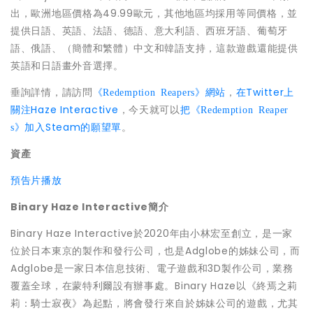
出，歐洲地區價格為49.99歐元，其他地區均採用等同價格，並
提供日語、英語、法語、德語、意大利語、西班牙語、葡萄牙
語、俄語、（簡體和繁體）中文和韓語支持，這款遊戲還能提供
英語和日語畫外音選擇。
垂詢詳情，請訪問
，
在Twitter上
《Redemption Reapers》網站
關注Haze Interactive
，今天就可以
把
《Redemption Reaper
加入Steam的願望單
。
s
》
資產
預告片播放
Binary Haze Interactive簡介
Binary Haze Interactive於2020年由小林宏至創立，是一家
位於日本東京的製作和發行公司，也是Adglobe的姊妹公司，而
Adglobe是一家日本信息技術、電子遊戲和3D製作公司，業務
覆蓋全球，在蒙特利爾設有辦事處。Binary Haze以
《終焉之莉
為起點，將會發行來自於姊妹公司的遊戲，尤其
莉：騎士寂夜》