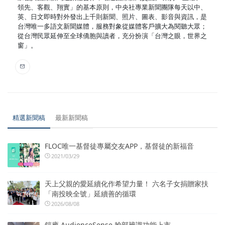
領先、客觀、翔實」的基本原則，中央社專業新聞團隊每天以中、
英、日文即時對外發出上千則新聞、照片、圖表、影音與資訊，是
台灣唯一多語文新聞媒體，服務對象從媒體客戶擴大為閱聽大眾；
從台灣民眾延伸至全球僑胞與讀者，充分扮演「台灣之眼，世界之
窗」。
精選新聞稿
最新新聞稿
FLOC唯一基督徒專屬交友APP，基督徒的新福音
2021/03/29
天上父親的愛延續化作希望力量！ 六名子女捐贈家扶
「南投映全號」延續善的循環
2026/08/08
鎧應 AudienceSense 臉部辨識功能上市