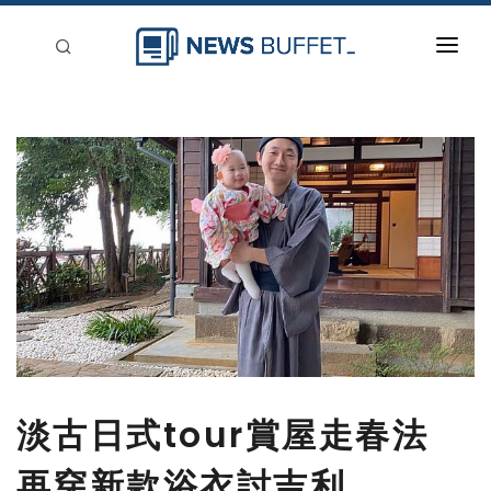
回到首頁
新聞稿分類
登入
刊登
淡古日式tour賞屋走春法
再穿新款浴衣討吉利