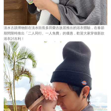
淡水古蹟博物館在淡水街長多田榮吉故居推出的浴衣體驗，在春節
期間限時推出「二人同行、一人免費」的優惠，歡迎大家穿個新款
浴衣討吉利！