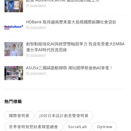
2026/08/07
HDBank 取得越南歷來最大規模國際銀團社會貸款
2026/08/07
創智動能強化AI與經營雙軸競爭力 投資長受臺大EMBA
邀分享AI時代投資思維
2026/08/07
ASUSx三麗鷗耍酷聯萌 潮玩開學祭搶抱AI筆電！
2026/08/07
熱門標籤
國際發明展
JDIE日本設計創意暨發明展
世界發明智慧財產聯盟總會
SocialLab
OpView