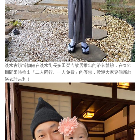
淡水古蹟博物館在淡水街長多田榮吉故居推出的浴衣體驗，在春節
期間限時推出「二人同行、一人免費」的優惠，歡迎大家穿個新款
浴衣討吉利！