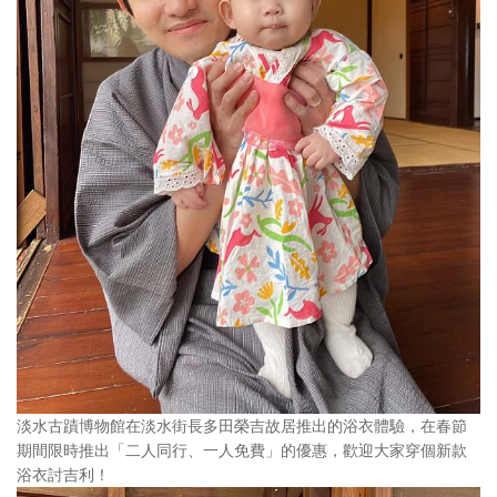
淡水古蹟博物館在淡水街長多田榮吉故居推出的浴衣體驗，在春節
期間限時推出「二人同行、一人免費」的優惠，歡迎大家穿個新款
浴衣討吉利！