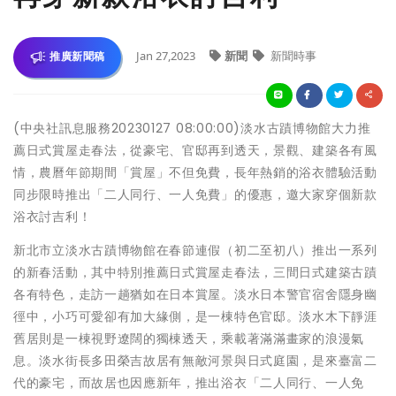
Jan 27,2023
新聞
新聞時事
推廣新聞稿
(中央社訊息服務20230127 08:00:00)淡水古蹟博物館大力推
薦日式賞屋走春法，從豪宅、官邸再到透天，景觀、建築各有風
情，農曆年節期間「賞屋」不但免費，長年熱銷的浴衣體驗活動
同步限時推出「二人同行、一人免費」的優惠，邀大家穿個新款
浴衣討吉利！
新北市立淡水古蹟博物館在春節連假（初二至初八）推出一系列
的新春活動，其中特別推薦日式賞屋走春法，三間日式建築古蹟
各有特色，走訪一趟猶如在日本賞屋。淡水日本警官宿舍隱身幽
徑中，小巧可愛卻有加大緣側，是一棟特色官邸。淡水木下靜涯
舊居則是一棟視野遼闊的獨棟透天，乘載著滿滿畫家的浪漫氣
息。淡水街長多田榮吉故居有無敵河景與日式庭園，是來臺富二
代的豪宅，而故居也因應新年，推出浴衣「二人同行、一人免