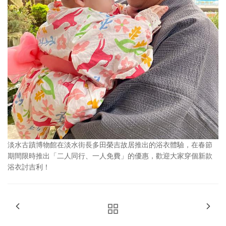
淡水古蹟博物館在淡水街長多田榮吉故居推出的浴衣體驗，在春節
期間限時推出「二人同行、一人免費」的優惠，歡迎大家穿個新款
浴衣討吉利！