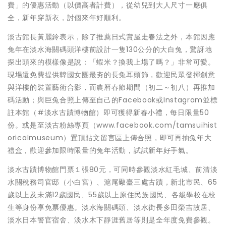
費」的優惠活動（以價高者計費），從幼兒到大人尺寸一應俱
全，新年穿新衣，討個來年好順利。
淡古館長黃麗鈴表示，除了推薦日式賞屋走春法之外，本館因應
兔年在淡水海關碼頭洋樓前設計一隻130公分的大白兔，驚訝地
探出頭來的模樣像是說：「蝦米？換我上場了嗎？」非常可愛。
現場還免費提供韓國女團最夯的長兔耳頭飾，歡迎民眾發揮創意
與洋樓的裝置藝術合影，而農曆春節期間（初二～初八）再推加
碼活動；與巨兔合照上傳至自己的Facebook或Instagram並標
註本館（#淡水古蹟博物館）即可獲得新春小禮，每日限量50
份。或是至淡古粉絲專頁（www.facebook.com/tamsuihist
oricalmuseum）置頂貼文留言區上傳合照，即可再抽兔年大
禮盒，歡迎參加限時限量的兔年活動，試試新年好手氣。
淡水古蹟博物館門票１張80元，可同時參觀淡水紅毛城、前清淡
水關稅務司官邸（小白宮）、滬尾礮臺三處古蹟，新北市民、65
歲以上及未滿12歲國民、55歲以上原住民族國民、各級學校在校
生等身份享免票優惠。淡水海關碼頭、淡水街長多田榮吉故居、
淡水日本警官宿舍、淡水木下靜涯舊居等則是全年度免費參觀。