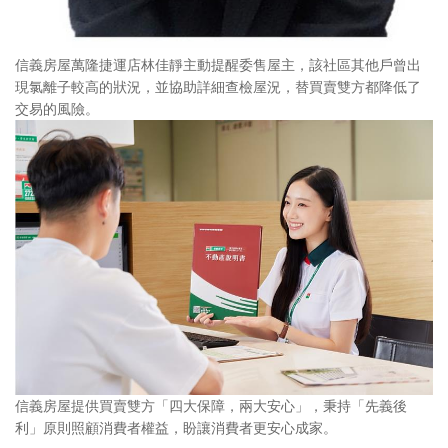
信義房屋萬隆捷運店林佳靜主動提醒委售屋主，該社區其他戶曾出
現氯離子較高的狀況，並協助詳細查檢屋況，替買賣雙方都降低了
交易的風險。
信義房屋提供買賣雙方「四大保障，兩大安心」，秉持「先義後
利」原則照顧消費者權益，盼讓消費者更安心成家。