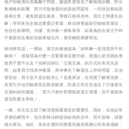
他戶別檢測出高氯離子問題，建議售屋前先了解檢測步驟、對出
售價格的影響、買方可能會遇到的貸款問題等，一切狀況都知悉
後再出售，避免因資訊落差，導致日後與房仲、買方之間產生誤
解；等到朱先生確定要委託售屋，林佳靜更協助仔細檢查屋況，
包括社區梯間、頂樓、室內每一個角落等，結果真的在屋主平時
不會探頭去看的浴廁查檢孔內，發現鋼筋裸露情況。
林佳靜笑說，一開始，屋主的確會認為「妳幹嘛一直找我房子的
麻煩？」很疑惑為什麼一定要看得這麼仔細，更擔心是否因此導
致房子賣不出去？但林佳靜以「立場互換」的方式向朱先生說
明，如果買方找房仲看屋，房仲事先了解屋況上所有問題，且清
楚告知，買方是不是比較安心？反過來說，在清楚了解屋況後，
若買方評估仍能接受且願意購屋，對屋主而言也省去了日後發生
交易糾紛的風險，「買方只會針對價格跟屋主溝通，但不會因為
屋況而產生爭執！」
一聽，朱先生立刻了解清楚揭露屋況的重要性，因此，在他自售
房屋的網頁中，也比照林佳靜提供給他的文件、照片規格，清楚
揭示屋況。為此，朱先生還特別致電信義房屋總公司表達感謝，