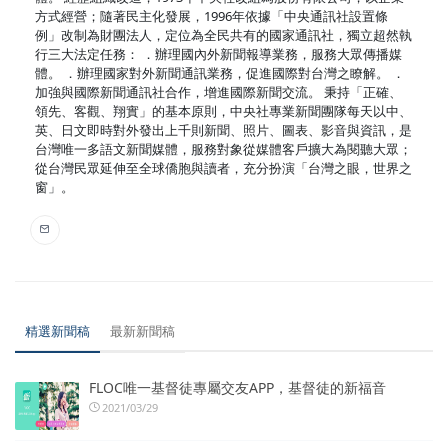
方式經營；隨著民主化發展，1996年依據「中央通訊社設置條
例」改制為財團法人，定位為全民共有的國家通訊社，獨立超然執
行三大法定任務： ．辦理國內外新聞報導業務，服務大眾傳播媒
體。 ．辦理國家對外新聞通訊業務，促進國際對台灣之瞭解。 ．
加強與國際新聞通訊社合作，增進國際新聞交流。 秉持「正確、
領先、客觀、翔實」的基本原則，中央社專業新聞團隊每天以中、
英、日文即時對外發出上千則新聞、照片、圖表、影音與資訊，是
台灣唯一多語文新聞媒體，服務對象從媒體客戶擴大為閱聽大眾；
從台灣民眾延伸至全球僑胞與讀者，充分扮演「台灣之眼，世界之
窗」。
精選新聞稿
最新新聞稿
FLOC唯一基督徒專屬交友APP，基督徒的新福音
2021/03/29