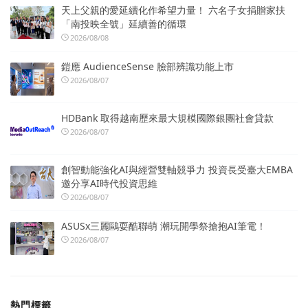
天上父親的愛延續化作希望力量！ 六名子女捐贈家扶
「南投映全號」延續善的循環
2026/08/08
鎧應 AudienceSense 臉部辨識功能上市
2026/08/07
HDBank 取得越南歷來最大規模國際銀團社會貸款
2026/08/07
創智動能強化AI與經營雙軸競爭力 投資長受臺大EMBA
邀分享AI時代投資思維
2026/08/07
ASUSx三麗鷗耍酷聯萌 潮玩開學祭搶抱AI筆電！
2026/08/07
熱門標籤