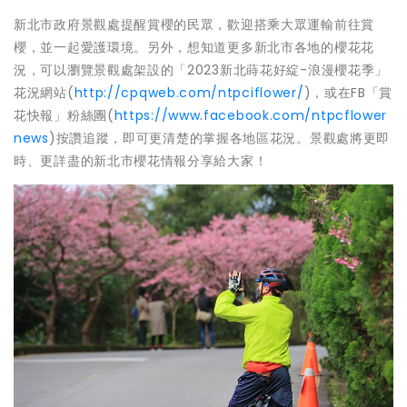
新北市政府景觀處提醒賞櫻的民眾，歡迎搭乘大眾運輸前往賞
櫻，並一起愛護環境。另外，想知道更多新北市各地的櫻花花
況，可以瀏覽景觀處架設的「2023新北蒔花好綻-浪漫櫻花季」
花況網站(
http://cpqweb.com/ntpciflower/
)，或在FB「賞
花快報」粉絲團(
https://www.facebook.com/ntpcflower
news
)按讚追蹤，即可更清楚的掌握各地區花況。景觀處將更即
時、更詳盡的新北市櫻花情報分享給大家！