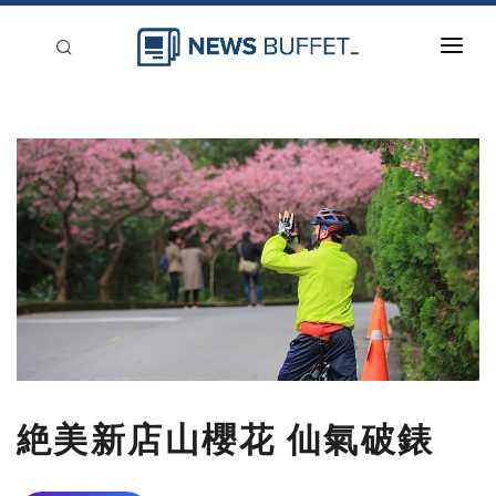
回到首頁
新聞稿分類
登入
刊登
絶美新店山櫻花 仙氣破錶