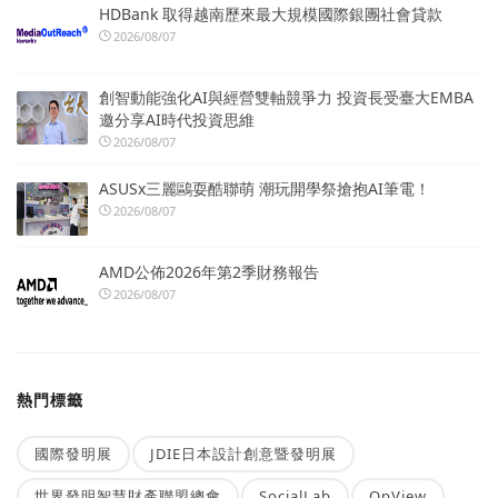
HDBank 取得越南歷來最大規模國際銀團社會貸款
2026/08/07
創智動能強化AI與經營雙軸競爭力 投資長受臺大EMBA
邀分享AI時代投資思維
2026/08/07
ASUSx三麗鷗耍酷聯萌 潮玩開學祭搶抱AI筆電！
2026/08/07
AMD公佈2026年第2季財務報告
2026/08/07
熱門標籤
國際發明展
JDIE日本設計創意暨發明展
世界發明智慧財產聯盟總會
SocialLab
OpView