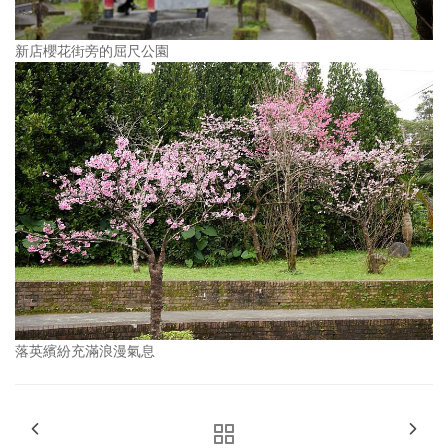
新店櫻花街旁的屈尺公園
落英繽紛充滿浪漫氣息