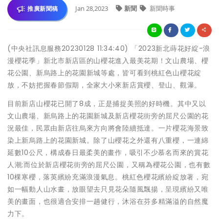
Jan 28,2023
新聞
新聞時事
推廣新聞稿
(中央社訊息服務20230128 11:34:40) 「2023新北蒔花好綻-浪
漫櫻花季」新北市新店區的山櫻花進入最美花期！文山農場、櫻
花公園、新烏路上的花園新城等處，皆可看到桃紅色山櫻花綻
放，不妨把握春節假期，全家大小來新店賞櫻、登山、觀瀑。
目前新店山櫻花已開了8成，正是捕捉美照的好時機。其中又以
文山農場、新烏路上的花園新城及新店櫻花街旁的屈尺公園的花
況最佳，民眾由新店往烏來方向將會陸續抵達。一片櫻花海景致
染上新烏路上的花園新城。除了山櫻花之外還有八重櫻，一連綿
延數10公尺，構成春日最柔美的畫作，吸引不少慕名而來的賞花
人潮;而位於新店櫻花街旁的屈尺公園，又稱為櫻花公園，也有數
10棵寒櫻，落英繽紛充滿浪漫氣息。桃紅色櫻花繽紛綻放著，宛
如一幅動人山水畫，放眼望去只見花朵隨風飄揚，呈現繽紛又唯
美的畫面，也很適合安排一趟健行，沐浴在芬多精滿溢的自然魔
力下。