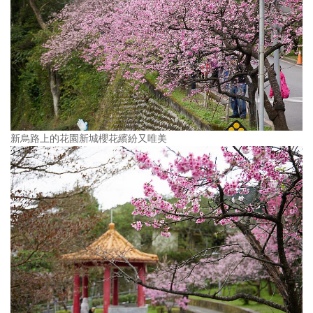
新烏路上的花園新城櫻花繽紛又唯美