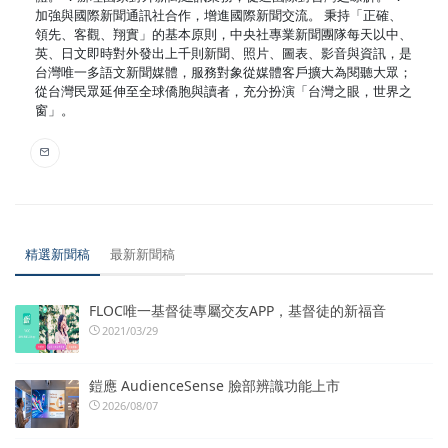
加強與國際新聞通訊社合作，增進國際新聞交流。 秉持「正確、
領先、客觀、翔實」的基本原則，中央社專業新聞團隊每天以中、
英、日文即時對外發出上千則新聞、照片、圖表、影音與資訊，是
台灣唯一多語文新聞媒體，服務對象從媒體客戶擴大為閱聽大眾；
從台灣民眾延伸至全球僑胞與讀者，充分扮演「台灣之眼，世界之
窗」。
精選新聞稿
最新新聞稿
FLOC唯一基督徒專屬交友APP，基督徒的新福音
2021/03/29
鎧應 AudienceSense 臉部辨識功能上市
2026/08/07