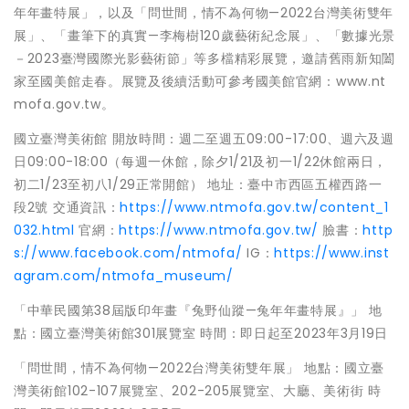
年年畫特展」，以及「問世間，情不為何物—2022台灣美術雙年
展」、「畫筆下的真實—李梅樹120歲藝術紀念展」、「數據光景
－2023臺灣國際光影藝術節」等多檔精彩展覽，邀請舊雨新知闔
家至國美館走春。展覽及後續活動可參考國美館官網：www.nt
mofa.gov.tw。
國立臺灣美術館 開放時間：週二至週五09:00-17:00、週六及週
日09:00-18:00（每週一休館，除夕1/21及初一1/22休館兩日，
初二1/23至初八1/29正常開館） 地址：臺中市西區五權西路一
段2號 交通資訊：
https://www.ntmofa.gov.tw/content_1
032.html
官網：
https://www.ntmofa.gov.tw/
臉書：
http
s://www.facebook.com/ntmofa/
IG：
https://www.inst
agram.com/ntmofa_museum/
「中華民國第38屆版印年畫『兔野仙蹤—兔年年畫特展』」 地
點：國立臺灣美術館301展覽室 時間：即日起至2023年3月19日
「問世間，情不為何物—2022台灣美術雙年展」 地點：國立臺
灣美術館102-107展覽室、202-205展覽室、大廳、美術街 時