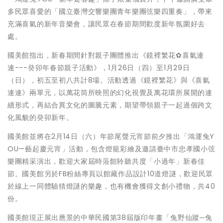
多民眾喜愛的「國立臺灣交響樂團青年樂團弦樂四重奏」，帶來
充滿喜氣的新年音樂會，讓民眾在春節期間歡度新年氛圍好去
處。
國美館指出，新春期間針對親子團體推出《鏡裡繁花✿喜氣連
連---癸卯年春節親子活動》，1月26日（四）至1月29日
（日），初五至初八共計8場。活動透過《鏡裡繁花》與《喜氣
連連》兩單元，以萬花筒所映照的幻化視覺及萬花環所展開的連
續形式，再結合異文化的圖騰元素，期望帶領親子一起過個跨文
化風貌的癸卯新年。
國美館並將在2月14日（六）年節尾聲元宵節前夕推出「鴻運兔Y
OU—藝起慶元宵」活動，包含燈籠彩繪及邀請臺中市忠孝國小弦
樂團精采演出，歡迎大家屆時蒞館聆聽共度「小過年」新春佳
節。國美館另於FB粉絲專頁以館藏作品設計10道燈謎，歡迎民眾
於線上一同體驗猜燈謎的樂趣，也有機會獲得文創小禮物，共40
份。
國美館現正展出應景的中華民國第38屆版印年畫「兔野仙蹤─兔