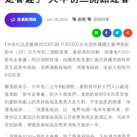
Jan 28,2023
新聞
新聞時事
推廣新聞稿
(中央社訊息服務20230128 11:30:50)文化部所屬國立臺灣美術
館今（23）日大年初二開館迎賓，春節系列活動「鴻運兔YOU—
新年走春趣」同日熱鬧登場，由國美館長廖仁義代表國美館與民
眾互道新年祝福，並將滿載祝福的「鴻運兔福袋」送給入館前10
0位民眾。
國美館表示，大年初二上午9點開館，廖館長特於大門入口處迎
接來館「新年走春趣」的大小朋友們，進館的前100名民眾皆收
到廖館長獻上的美好祝福及寓意大吉大利、平安如意的限量「鴻
運兔福袋」，「鴻運兔福袋」以「兔野仙蹤─兔年年畫特展」得
獎作品元素設計的環保福袋及公仔按壓筆和文創筆記本、代表平
安的蘋果，傳遞新春祝福並帶來鴻兔大展的一年。
「鴻運兔YOU—新年走春趣」除了限量福袋外，下午邀請廣受眾