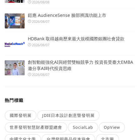
2026/08/08
鎧應 AudienceSense 臉部辨識功能上市
2026/08/07
HDBank 取得越南歷來最大規模國際銀團社會貸款
2026/08/07
創智動能強化AI與經營雙軸競爭力 投資長受臺大EMBA
邀分享AI時代投資思維
2026/08/07
熱門標籤
國際發明展
JDIE日本設計創意暨發明展
世界發明智慧財產聯盟總會
SocialLab
OpView
中國文化大學
台灣發明商品促進協會
北市圖