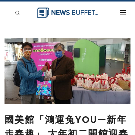
回到首頁
新聞稿分類
登入
刊登
國美館「鴻運兔YOU—新年
走春趣」 大年初二開館迎春