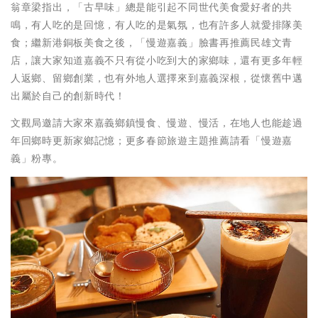
翁章梁指出，「古早味」總是能引起不同世代美食愛好者的共
鳴，有人吃的是回憶，有人吃的是氣氛，也有許多人就愛排隊美
食；繼新港銅板美食之後，「慢遊嘉義」臉書再推薦民雄文青
店，讓大家知道嘉義不只有從小吃到大的家鄉味，還有更多年輕
人返鄉、留鄉創業，也有外地人選擇來到嘉義深根，從懷舊中邁
出屬於自己的創新時代！
文觀局邀請大家來嘉義鄉鎮慢食、慢遊、慢活，在地人也能趁過
年回鄉時更新家鄉記憶；更多春節旅遊主題推薦請看「慢遊嘉
義」粉專。