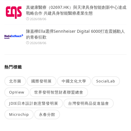
真健康醫療（02697.HK）與天津具身智能創新中心達成
戰略合作 共建具身智能醫療產業生態
2026/08/06
陳嘉樺Ella選擇Sennheiser Digital 6000打造震撼動人
的青春狂歡
2026/08/06
熱門標籤
北市圖
國際發明展
中國文化大學
SocialLab
OpView
世界發明智慧財產聯盟總會
JDIE日本設計創意暨發明展
台灣發明商品促進協會
Microchip
永春分館