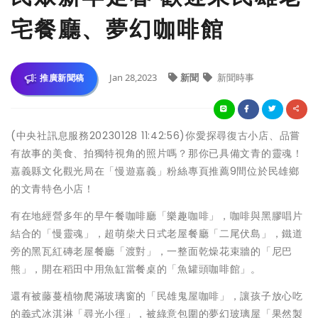
宅餐廳、夢幻咖啡館
Jan 28,2023
新聞
新聞時事
推廣新聞稿
(中央社訊息服務20230128 11:42:56)你愛探尋復古小店、品嘗
有故事的美食、拍獨特視角的照片嗎？那你已具備文青的靈魂！
嘉義縣文化觀光局在「慢遊嘉義」粉絲專頁推薦9間位於民雄鄉
的文青特色小店！
有在地經營多年的早午餐咖啡廳「樂趣咖啡」，咖啡與黑膠唱片
結合的「慢靈魂」，超萌柴犬日式老屋餐廳「二尾伏島」，鐵道
旁的黑瓦紅磚老屋餐廳「渡對」，一整面乾燥花束牆的「尼巴
熊」，開在稻田中用魚缸當餐桌的「魚罐頭咖啡館」。
還有被藤蔓植物爬滿玻璃窗的「民雄鬼屋咖啡」，讓孩子放心吃
的義式冰淇淋「尋光小徑」，被綠意包圍的夢幻玻璃屋「果然製