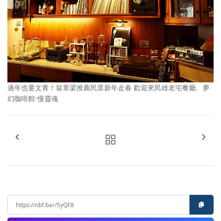
過年也要文青！翁章梁推薦民眾新年走春 歡迎來民雄老宅餐廳、夢
幻咖啡館-慢靈魂