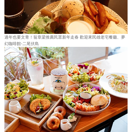
過年也要文青！翁章梁推薦民眾新年走春 歡迎來民雄老宅餐廳、夢
幻咖啡館-二尾伏島