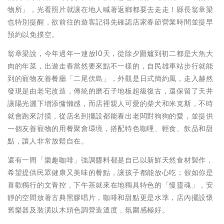
物所」，光看照片就讓在地人喊著返鄉都要去走走！縣長翁章梁
也特別提醒，欲前往的遊客記得先確認店家春節營業時間並提早
預約以免撲空。
翁章梁說，今年過年一連放10天，從除夕圍爐到初二都是大魚大
肉的年菜，出遊走春當然要來點不一樣的，自民雄車站步行就能
到的寵物友善餐廳「二尾伏島」，外觀是日式簡約風，走入赫然
發現是由老宅改造，傳統的磨石子地板超級復古，還保留了天井
讓陽光灑下增添慵懶感，而店裡親人可愛的柴犬和米克斯，不時
就會跑來討摸，從店名到擺設都能看出老闆對狗狗的愛，並提供
一個友善寵物的用餐聚會環境，搭配特色咖哩、輕食、飲品和甜
點，讓人非常放鬆自在。
還有一間「樂趣咖啡」強調醬料都是自己以新鮮天然食材製作，
希望提供民眾健康又美味的餐點，讓孩子都能放心吃；假如你是
喜歡獨行的文青控，下午茶就來在地獨具特色的「慢靈魂」，安
靜的空間放著古典黑膠唱片，咖啡和甜點更是水準，店內擺設懷
舊樂器及裝潢以木頭色調營造溫度，氛圍感極好。