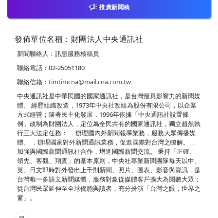
推廣新聞稿
發佈單位名稱：財團法人中央通訊社
新聞聯絡人：訊息服務核稿員
聯絡電話：02-25051180
聯絡信箱：
timtimcna@mail.cna.com.tw
中央通訊社是中華民國的國家通訊社，是台灣最具影響力的新聞媒
體。 經歷組織改造，1973年中央社改組為股份有限公司，以企業
方式經營；隨著民主化發展，1996年依據「中央通訊社設置條
例」改制為財團法人，定位為全民共有的國家通訊社，獨立超然執
行三大法定任務： ．辦理國內外新聞報導業務，服務大眾傳播媒
體。 ．辦理國家對外新聞通訊業務，促進國際對台灣之瞭解。 ．
加強與國際新聞通訊社合作，增進國際新聞交流。 秉持「正確、
領先、客觀、翔實」的基本原則，中央社專業新聞團隊每天以中、
英、日文即時對外發出上千則新聞、照片、圖表、影音與資訊，是
台灣唯一多語文新聞媒體，服務對象從媒體客戶擴大為閱聽大眾；
從台灣民眾延伸至全球僑胞與讀者，充分扮演「台灣之眼，世界之
窗」。