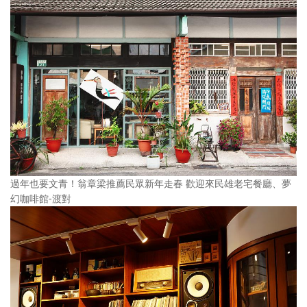
過年也要文青！翁章梁推薦民眾新年走春 歡迎來民雄老宅餐廳、夢
幻咖啡館-渡對