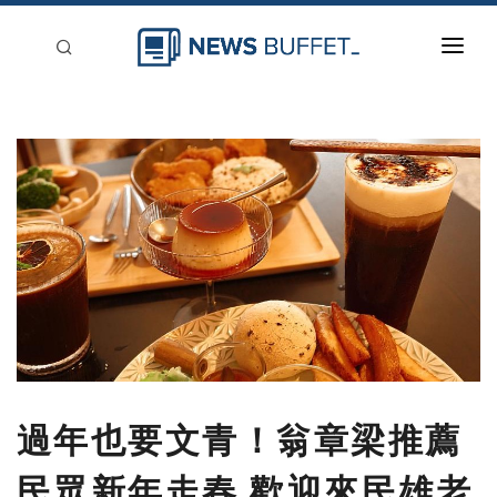
回到首頁
新聞稿分類
登入
刊登
過年也要文青！翁章梁推薦
民眾新年走春 歡迎來民雄老