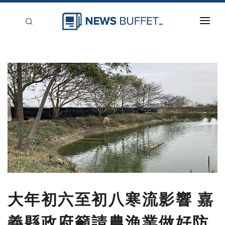
回到首頁
新聞稿分類
登入
刊登
大年初六至初八寒流影響 嘉
義縣政府籲請農漁業做好防