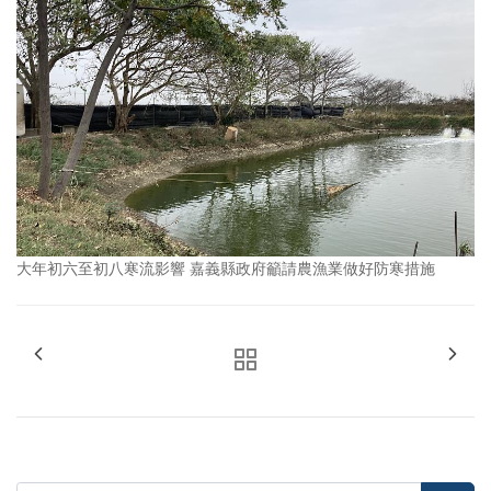
大年初六至初八寒流影響 嘉義縣政府籲請農漁業做好防寒措施