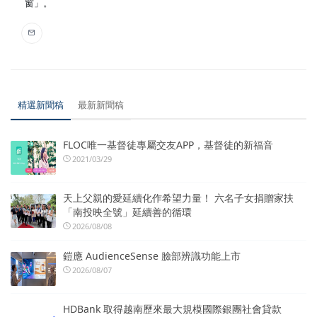
窗」。
精選新聞稿
最新新聞稿
FLOC唯一基督徒專屬交友APP，基督徒的新福音
2021/03/29
天上父親的愛延續化作希望力量！ 六名子女捐贈家扶
「南投映全號」延續善的循環
2026/08/08
鎧應 AudienceSense 臉部辨識功能上市
2026/08/07
HDBank 取得越南歷來最大規模國際銀團社會貸款