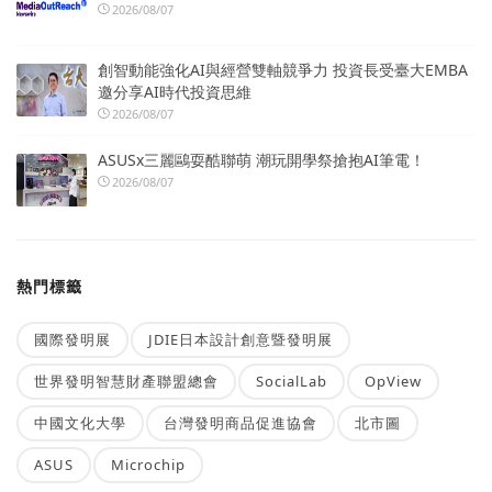
2026/08/07
創智動能強化AI與經營雙軸競爭力 投資長受臺大EMBA
邀分享AI時代投資思維
2026/08/07
ASUSx三麗鷗耍酷聯萌 潮玩開學祭搶抱AI筆電！
2026/08/07
熱門標籤
國際發明展
JDIE日本設計創意暨發明展
世界發明智慧財產聯盟總會
SocialLab
OpView
中國文化大學
台灣發明商品促進協會
北市圖
ASUS
Microchip