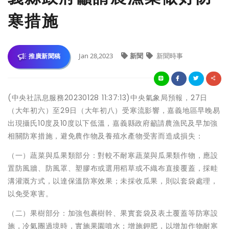
寒措施
Jan 28,2023
新聞
新聞時事
推廣新聞稿
(中央社訊息服務20230128 11:37:13)中央氣象局預報，27日
（大年初六）至29日（大年初八）受寒流影響，嘉義地區早晚易
出現攝氏10度及10度以下低溫，嘉義縣政府籲請農漁民及早加強
相關防寒措施，避免農作物及養殖水產物受害而造成損失：
（一）蔬菜與瓜果類部分：對較不耐寒蔬菜與瓜果類作物，應設
置防風牆、防風罩、塑膠布或選用稻草或不織布直接覆蓋，採畦
溝灌溉方式，以達保溫防寒效果；未採收瓜果，則以套袋處理，
以免受寒害。
（二）果樹部分：加強包裹樹幹、果實套袋及表土覆蓋等防寒設
施，冷氣團過境時，實施果園噴水；增施鉀肥，以增加作物耐寒