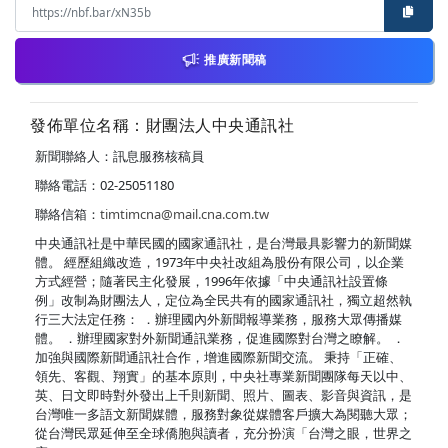
推廣新聞稿
發佈單位名稱：財團法人中央通訊社
新聞聯絡人：訊息服務核稿員
聯絡電話：02-25051180
聯絡信箱：
timtimcna@mail.cna.com.tw
中央通訊社是中華民國的國家通訊社，是台灣最具影響力的新聞媒
體。 經歷組織改造，1973年中央社改組為股份有限公司，以企業
方式經營；隨著民主化發展，1996年依據「中央通訊社設置條
例」改制為財團法人，定位為全民共有的國家通訊社，獨立超然執
行三大法定任務： ．辦理國內外新聞報導業務，服務大眾傳播媒
體。 ．辦理國家對外新聞通訊業務，促進國際對台灣之瞭解。 ．
加強與國際新聞通訊社合作，增進國際新聞交流。 秉持「正確、
領先、客觀、翔實」的基本原則，中央社專業新聞團隊每天以中、
英、日文即時對外發出上千則新聞、照片、圖表、影音與資訊，是
台灣唯一多語文新聞媒體，服務對象從媒體客戶擴大為閱聽大眾；
從台灣民眾延伸至全球僑胞與讀者，充分扮演「台灣之眼，世界之