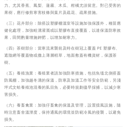
力。尤其香蕉、鳳梨、蓮霧、木瓜、柑橘尤須留意。對已受害的
果樹，應行修剪寒害枝條與葉片及疏花、疏果措施。
（三）花卉部分：除搭設塑膠棚溫室等設施加強保護外，種苗應
健化處理，加強畦溝灌溉或以塑膠布直接覆蓋，以達保溫防寒效
果，田間酌量增施鉀肥，以增加耐寒力。
（四）茶樹部分：當寒流來襲前及時在樹冠上覆蓋 PE 塑膠布、
遮陰網等覆蓋物或撒上薄層稻草，地面敷蓋有機資材，保護茶
樹。
（五）養殖漁業：養殖業者請加強防寒措施，包括魚塭北側搭蓋
防風棚，加強越冬溝的保溫，防寒及加溫工作等安全防範，另淺
坪式文蛤養殖池混養的虱目魚，必要時規劃儘早採捕，以減少寒
害損失。
（六）養畜禽業：加強仔畜禽的保溫及管理，設置擋風設施，隨
時注意畜舍溫溼度，保持通風的環境並防範冷風的侵襲，以避免
損失。