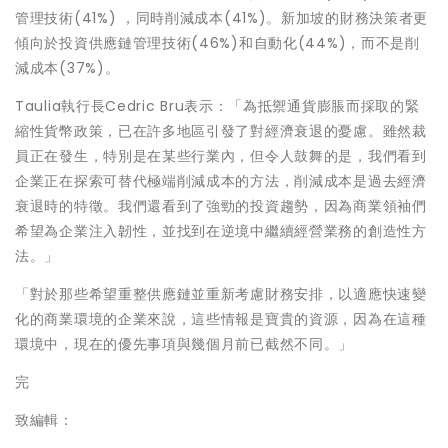
管理技術(41%) ，同時削減成本(41%)。新加坡的財務決策者更
傾向於投資供應鏈管理技術(46%)和自動化(44%)，而不是削
減成本(37%)。
Taulia執行長Cedric Bru表示：「為抵禦通貨膨脹而採取的緊
縮性貨幣政策，已在許多地區引發了對經濟衰退的憂慮。雖然裁
員正在發生，特別是在某些行業內，但令人鼓舞的是，我們看到
企業正在探索可替代極端削減成本的方法，削減成本是過去經濟
衰退時的特徵。我們還看到了強勁的投資趨勢，因為商業領袖們
希望為企業注入韌性，並找到在逆境中繼續經營業務的創造性方
法。」
「對於那些希望重整供應鏈並重新考慮財務安排，以適應快速變
化的商業環境的企業來說，這些情報是寶貴的資源，因為在這種
環境中，現在的優先事項與幾個月前已截然不同。」
完
致編輯：