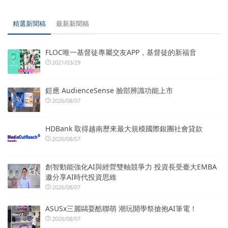
精選新聞稿
最新新聞稿
FLOC唯一基督徒專屬交友APP，基督徒的新福音
2021/03/29
鎧應 AudienceSense 臉部辨識功能上市
2026/08/07
HDBank 取得越南歷來最大規模國際銀團社會貸款
2026/08/07
創智動能強化AI與經營雙軸競爭力 投資長受臺大EMBA
邀分享AI時代投資思維
2026/08/07
ASUSx三麗鷗耍酷聯萌 潮玩開學祭搶抱AI筆電！
2026/08/07