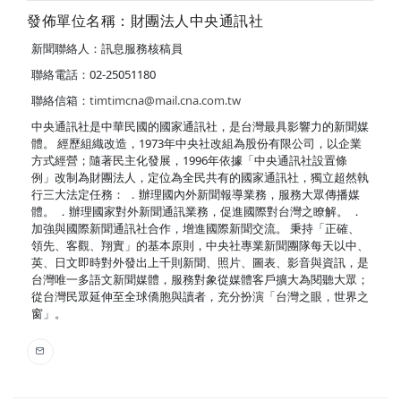
發佈單位名稱：財團法人中央通訊社
新聞聯絡人：訊息服務核稿員
聯絡電話：02-25051180
聯絡信箱：
timtimcna@mail.cna.com.tw
中央通訊社是中華民國的國家通訊社，是台灣最具影響力的新聞媒
體。 經歷組織改造，1973年中央社改組為股份有限公司，以企業
方式經營；隨著民主化發展，1996年依據「中央通訊社設置條
例」改制為財團法人，定位為全民共有的國家通訊社，獨立超然執
行三大法定任務： ．辦理國內外新聞報導業務，服務大眾傳播媒
體。 ．辦理國家對外新聞通訊業務，促進國際對台灣之瞭解。 ．
加強與國際新聞通訊社合作，增進國際新聞交流。 秉持「正確、
領先、客觀、翔實」的基本原則，中央社專業新聞團隊每天以中、
英、日文即時對外發出上千則新聞、照片、圖表、影音與資訊，是
台灣唯一多語文新聞媒體，服務對象從媒體客戶擴大為閱聽大眾；
從台灣民眾延伸至全球僑胞與讀者，充分扮演「台灣之眼，世界之
窗」。