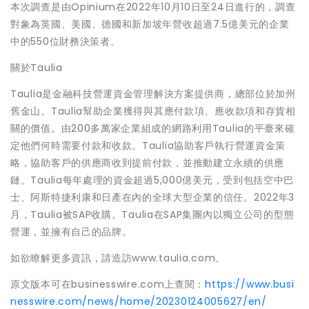
本次調查是由Opinium在2022年10月10日至24日進行的，調查
對象為英國、美國、德國和新加坡年營收超過7.5億美元的企業
中的550位財務決策者。
關於Taulia
Taulia是金融科技營運資金管理解決方案提供商，總部位於加州
舊金山。Taulia幫助企業獲得與其應付款項、應收款項和存貨相
關的價值。由200多萬家企業組成的網路利用Taulia的平臺來確
定他們何時需要付款和收款。Taulia協助客戶執行營運資金策
略，協助客戶的供應商收到提前付款，並推動建立永續的供應
鏈。Taulia每年處理的資金超過5,000億美元，受到包括空中巴
士、阿斯特捷利康和日產在內的全球大型企業的信任。2022年3
月，Taulia被SAP收購。Taulia在SAP集團內以獨立公司的型態
營運，並擁有自己的品牌。
如欲瞭解更多資訊，請造訪www.taulia.com。
原文版本可在businesswire.com上查閱：
https://www.busi
nesswire.com/news/home/20230124005627/en/