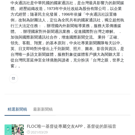
中央通訊社是中華民國的國家通訊社，是台灣最具影響力的新聞媒
體。 經歷組織改造，1973年中央社改組為股份有限公司，以企業
方式經營；隨著民主化發展，1996年依據「中央通訊社設置條
例」改制為財團法人，定位為全民共有的國家通訊社，獨立超然執
行三大法定任務： ．辦理國內外新聞報導業務，服務大眾傳播媒
體。 ．辦理國家對外新聞通訊業務，促進國際對台灣之瞭解。 ．
加強與國際新聞通訊社合作，增進國際新聞交流。 秉持「正確、
領先、客觀、翔實」的基本原則，中央社專業新聞團隊每天以中、
英、日文即時對外發出上千則新聞、照片、圖表、影音與資訊，是
台灣唯一多語文新聞媒體，服務對象從媒體客戶擴大為閱聽大眾；
從台灣民眾延伸至全球僑胞與讀者，充分扮演「台灣之眼，世界之
窗」。
精選新聞稿
最新新聞稿
FLOC唯一基督徒專屬交友APP，基督徒的新福音
2021/03/29