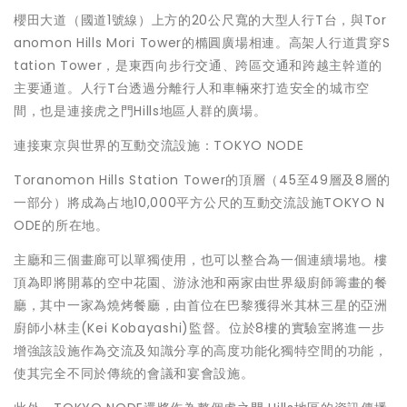
櫻田大道（國道1號線）上方的20公尺寬的大型人行T台，與Tor
anomon Hills Mori Tower的橢圓廣場相連。高架人行道貫穿S
tation Tower，是東西向步行交通、跨區交通和跨越主幹道的
主要通道。人行T台透過分離行人和車輛來打造安全的城市空
間，也是連接虎之門Hills地區人群的廣場。
連接東京與世界的互動交流設施：TOKYO NODE
Toranomon Hills Station Tower的頂層（45至49層及8層的
一部分）將成為占地10,000平方公尺的互動交流設施TOKYO N
ODE的所在地。
主廳和三個畫廊可以單獨使用，也可以整合為一個連續場地。樓
頂為即將開幕的空中花園、游泳池和兩家由世界級廚師籌畫的餐
廳，其中一家為燒烤餐廳，由首位在巴黎獲得米其林三星的亞洲
廚師小林圭(Kei Kobayashi)監督。位於8樓的實驗室將進一步
增強該設施作為交流及知識分享的高度功能化獨特空間的功能，
使其完全不同於傳統的會議和宴會設施。