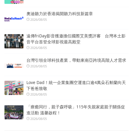
奧迪聽力於香港揭開聽力科技新篇章
2026/08/05
遠傳friDay影音獲邀擔任國際艾美獎評審 台灣本土影
音平台首登全球影視最高殿堂
2026/08/05
台灣引領全球科技產業，帶動東南亞跨境高階人才需求
2026/08/05
Love Dad！統一企業集團空運進口逾4萬朵石斛蘭向天
下爸爸致敬
2026/08/05
「療癒同行，親子森呼吸」115年失親家庭親子關係促
進活動 溫馨啟程！
2026/08/05