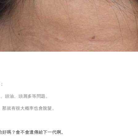
：
；
癢、頭油、頭屑多等問題。
，那就有很大概率也會脫髮。
治好嗎？會不會遺傳給下一代啊。