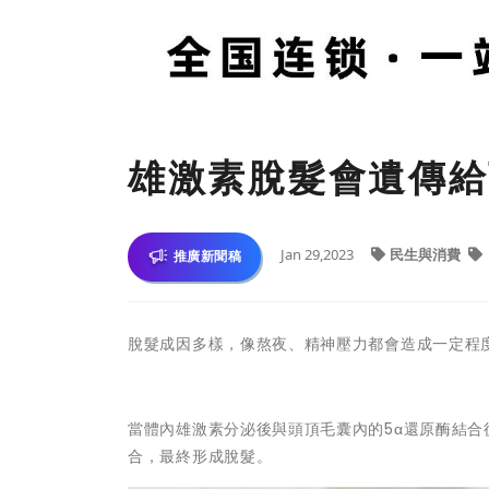
雄激素脫髮會遺傳給
Jan 29,2023
民生與消費
推廣新聞稿
脫髮成因多樣，像熬夜、精神壓力都會造成一定程
當體內雄激素分泌後與頭頂毛囊內的5α還原酶結
合，最終形成脫髮。