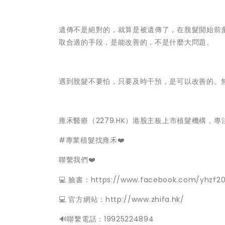
遺傳不是絕對的，就算是被遺傳了，在脫髮開始前
取合適的手段，是能改善的，不是什麼大問題。
遇到脫髮不要怕，只要及時干預，是可以改善的。
雍禾醫療（2279.HK）港股主板上市植髮機構，
#專業植髮找雍禾❤️
聯繫我們❤️
💻 臉書：https://www.facebook.com/yhzf20
💻 官方網站：http://www.zhifa.hk/
️🔊聯繫電話：19925224894