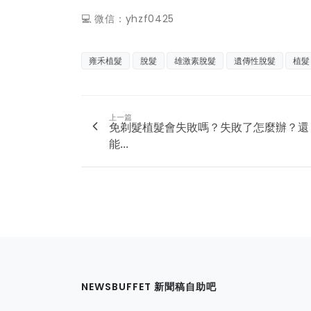
💻 微信：yhzf0425
雍禾植髮
脫髮
雄激素脫髮
遺傳性脫髮
植髮
上一篇
免剃髮植髮會失敗嗎？失敗了怎麼辦？還
能...
NEWSBUFFET 新聞稿自助吧