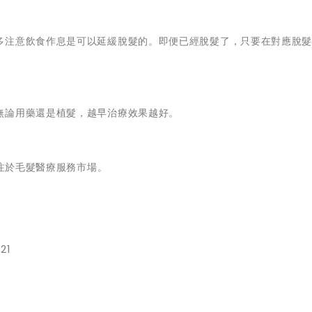
多注意飲食作息是可以延緩脫髮的。即便已經脫髮了，只要在對應脫
無論用藥還是植髮，越早治療效果越好。
專注於毛髮醫療服務市場。
21