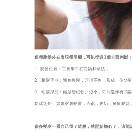
這種脫髮外在表現很明顯，可以從這3個方面判斷
1、脫髮位置：主要集中在前額和頭頂；
2、脫髮形狀：額角掉髮，頭頂不掉，形成一個M字
3、毛髮形態：頭髮變細軟、短小，可能還伴有頭
除此之外，如果家裏長輩，爺爺，奶奶，舅舅脫髮
很多髪友一看自己得了雄脫，就開始擔心了，這能