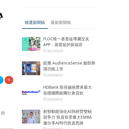
精選新聞稿
最新新聞稿
FLOC唯一基督徒專屬交友
APP，基督徒的新福音
2021/03/29
鎧應 AudienceSense 臉部辨
識功能上市
2026/08/07
HDBank 取得越南歷來最大
。
規模國際銀團社會貸款
2026/08/07
創智動能強化AI與經營雙軸
、閉
競爭力 投資長受臺大EMBA
邀分享AI時代投資思維