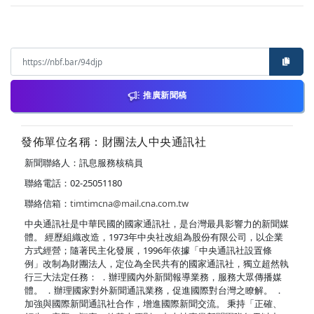
推廣新聞稿
發佈單位名稱：財團法人中央通訊社
新聞聯絡人：訊息服務核稿員
聯絡電話：02-25051180
聯絡信箱：
timtimcna@mail.cna.com.tw
中央通訊社是中華民國的國家通訊社，是台灣最具影響力的新聞媒
體。 經歷組織改造，1973年中央社改組為股份有限公司，以企業
方式經營；隨著民主化發展，1996年依據「中央通訊社設置條
例」改制為財團法人，定位為全民共有的國家通訊社，獨立超然執
行三大法定任務： ．辦理國內外新聞報導業務，服務大眾傳播媒
體。 ．辦理國家對外新聞通訊業務，促進國際對台灣之瞭解。 ．
加強與國際新聞通訊社合作，增進國際新聞交流。 秉持「正確、