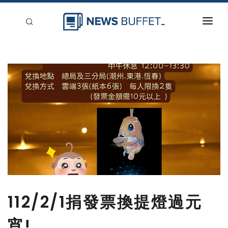
回到首頁
新聞稿分類
登入
刊登
112/2/1捐發票換提燈過元
宵!