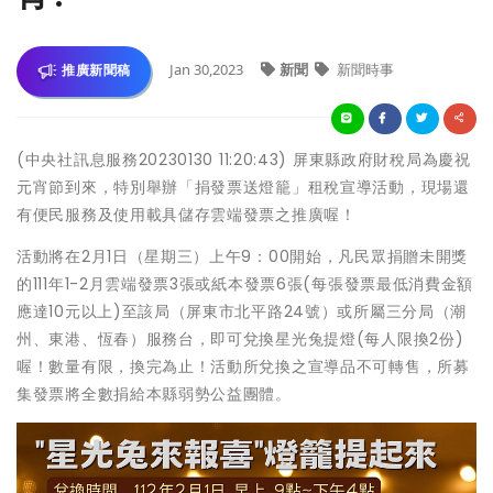
Jan 30,2023
新聞
新聞時事
推廣新聞稿
(中央社訊息服務20230130 11:20:43) 屏東縣政府財稅局為慶祝
元宵節到來，特別舉辦「捐發票送燈籠」租稅宣導活動，現場還
有便民服務及使用載具儲存雲端發票之推廣喔！
活動將在2月1日（星期三）上午9：00開始，凡民眾捐贈未開獎
的111年1-2月雲端發票3張或紙本發票6張(每張發票最低消費金額
應達10元以上)至該局（屏東市北平路24號）或所屬三分局（潮
州、東港、恆春）服務台，即可兌換星光兔提燈(每人限換2份)
喔！數量有限，換完為止！活動所兌換之宣導品不可轉售，所募
集發票將全數捐給本縣弱勢公益團體。