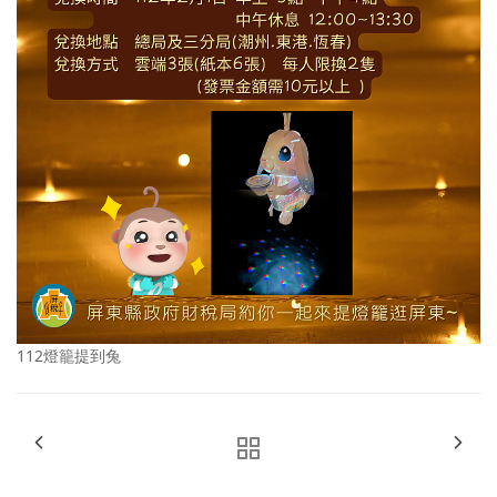
112燈籠提到兔