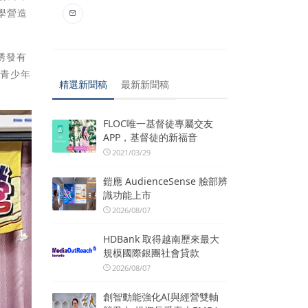
學營造
誘發有
伴青少年
精選新聞稿
最新新聞稿
FLOC唯一基督徒專屬交友
APP，基督徒的新福音
2021/03/29
鎧應 AudienceSense 臉部辨
識功能上市
2026/08/07
HDBank 取得越南歷來最大
規模國際銀團社會貸款
2026/08/07
創智動能強化AI與經營雙軸