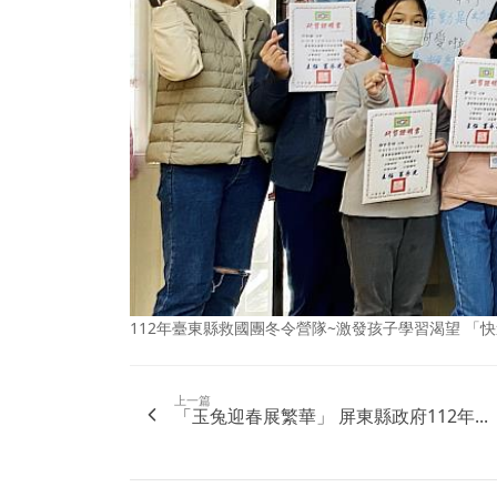
112年臺東縣救國團冬令營隊~激發孩子學習渴望 「
上一篇
「玉兔迎春展繁華」 屏東縣政府112年...