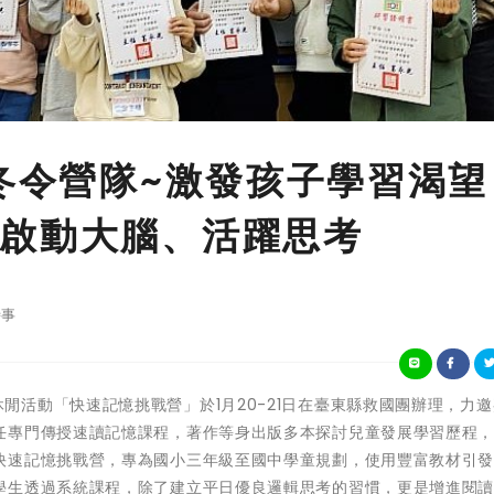
團冬令營隊~激發孩子學習渴望
啟動大腦、活躍思考
事
國團冬令休閒活動「快速記憶挑戰營」於1月20-21日在臺東縣救國團辦理，力
任專門傳授速讀記憶課程，著作等身出版多本探討兒童發展學習歷程
快速記憶挑戰營，專為國小三年級至國中學童規劃，使用豐富教材引
學生透過系統課程，除了建立平日優良邏輯思考的習慣，更是增進閱