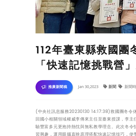
112年臺東縣救國
「快速記憶挑戰營」
Jan 30,2023
新聞
新聞時
推廣新聞稿
(中央社訊息服務20230130 14:17:38)救
回國小相關領域權威李傳來主任至臺東授課，李主
驗豐富多元更抱持熱忱與無私教學理念。此次冬令
習興趣，運用眼腦直映原理搭配快速記憶技巧，使