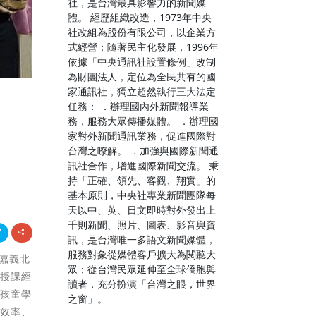
社，是台灣最具影響力的新聞媒
體。 經歷組織改造，1973年中央
社改組為股份有限公司，以企業方
式經營；隨著民主化發展，1996年
依據「中央通訊社設置條例」改制
為財團法人，定位為全民共有的國
家通訊社，獨立超然執行三大法定
任務： ．辦理國內外新聞報導業
務，服務大眾傳播媒體。 ．辦理國
家對外新聞通訊業務，促進國際對
台灣之瞭解。 ．加強與國際新聞通
訊社合作，增進國際新聞交流。 秉
持「正確、領先、客觀、翔實」的
基本原則，中央社專業新聞團隊每
天以中、英、日文即時對外發出上
千則新聞、照片、圖表、影音與資
訊，是台灣唯一多語文新聞媒體，
服務對象從媒體客戶擴大為閱聽大
邀嘉義北
眾；從台灣民眾延伸至全球僑胞與
，授課經
讀者，充分扮演「台灣之眼，世界
發孩童學
之窗」。
讀效率、