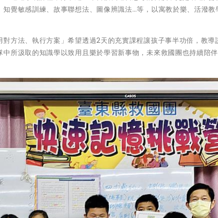
、知覺敏感訓練、故事聯想法、圖像辨識法…等，以寓教於樂、活潑教
用對方法、執行方案」希望透過2天的充實課程讓孩子事半功倍，教導
隊中所汲取的知識學以致用且樂於學習新事物，未來救國團也持續陪