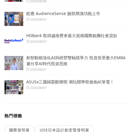
2026/08/08
鎧應 AudienceSense 臉部辨識功能上市
2026/08/07
HDBank 取得越南歷來最大規模國際銀團社會貸款
2026/08/07
創智動能強化AI與經營雙軸競爭力 投資長受臺大EMBA
邀分享AI時代投資思維
2026/08/07
ASUSx三麗鷗耍酷聯萌 潮玩開學祭搶抱AI筆電！
2026/08/07
熱門標籤
國際發明展
JDIE日本設計創意暨發明展