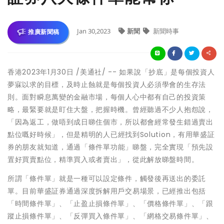
Jan 30,2023
新聞
新聞時事
推廣新聞稿
香港
2023年1月30日
/美通社/ -- 如果說
「
抄底
」
是每個投資人
夢寐以求的目標，及時止蝕就是每個投資人必須學會的生存法
則。面對瞬息萬變的金融市場，每個人心中都有自己的投資策
略，最緊要就是盯住大盤，把握時機。曾經聽過不少人抱怨
說
，
「因為返工，做唔到成日睇住個市，所以都會經常發生錯過賣出
點位嘅好時候」
，
但是精明的人已經找到
Solution，有用華盛証
券的朋友就知道
，通過「條件單功能」睇盤，完全實現「預先設
置好買賣點位，精準買入或者賣出」，從此解放睇盤時間。
所謂「條件單」就是一種可以設定條件，觸發後再送出的委託
單。目前華盛証券通過深度拆解用戶交易場景，已經推出包括
「時間條件單」、「止盈止損條件單」、「價格條件單」、「跟
蹤止損條件單」、「反彈買入條件單」、「網格交易條件單」、