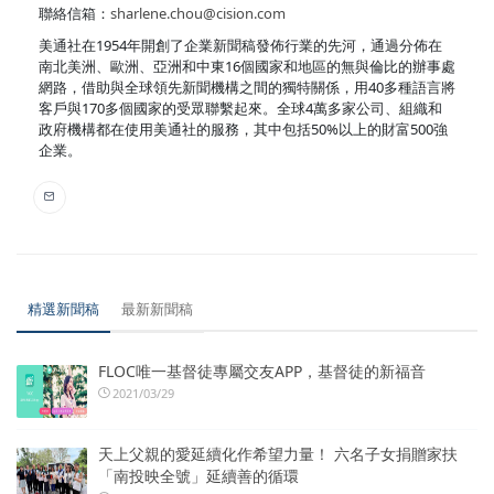
聯絡信箱：
sharlene.chou@cision.com
美通社在1954年開創了企業新聞稿發佈行業的先河，通過分佈在
南北美洲、歐洲、亞洲和中東16個國家和地區的無與倫比的辦事處
網路，借助與全球領先新聞機構之間的獨特關係，用40多種語言將
客戶與170多個國家的受眾聯繫起來。全球4萬多家公司、組織和
政府機構都在使用美通社的服務，其中包括50%以上的財富500強
企業。
精選新聞稿
最新新聞稿
FLOC唯一基督徒專屬交友APP，基督徒的新福音
2021/03/29
天上父親的愛延續化作希望力量！ 六名子女捐贈家扶
「南投映全號」延續善的循環