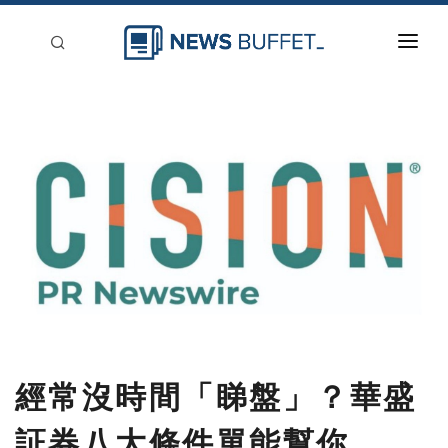
回到首頁
新聞稿分類
登入
刊登
經常沒時間「睇盤」？華盛
証券八大條件單能幫你