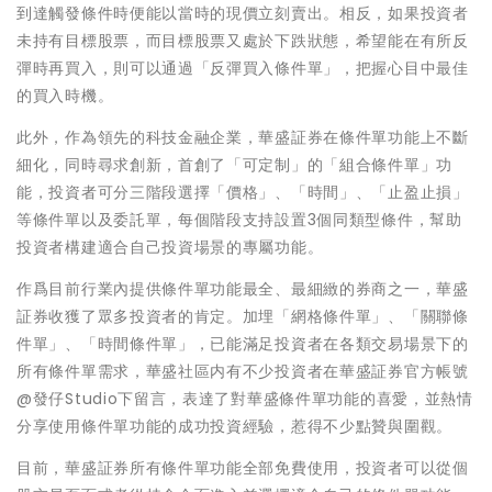
到達觸發條件時便能以當時的現價立刻賣出。相反，如果投資者
未持有目標股票，而目標股票又處於下跌狀態，希望能在有所反
彈時再買入，則可以通過「反彈買入條件單」，把握心目中最佳
的買入時機。
此外，作為領先的科技金融企業，華盛証券在條件單功能上不斷
細化，同時尋求創新，首創了「可定制」的「組合條件單」功
能，投資者可分三階段選擇「價格」、「時間」、「止盈止損」
等條件單以及委託單，每個階段支持設置3個同類型條件，幫助
投資者構建適合自己投資場景的專屬功能。
作爲目前行業內提供條件單功能最全、最細緻的券商之一，華盛
証券收獲了眾多投資者的肯定。加埋「網格條件單」、「關聯條
件單」、「時間條件單」，已能滿足投資者在各類交易場景下的
所有條件單需求，華盛社區内有不少投資者在華盛証券官方帳號
@發仔Studio下留言，表達了對華盛條件單功能的喜愛，並熱情
分享使用條件單功能的成功投資經驗，惹得不少點贊與圍觀。
目前，華盛証券所有條件單功能全部免費使用，投資者可以從個