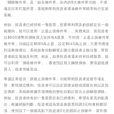
「關聯條件單」及「組合條件單」在內的8大條件單功能，不僅
滿足日常盯盤所需，還能夠幫助投資者通過條件單精準執行交易
策略。
例如，投資者已經持有一隻股票，想要將利潤及虧損鎖定在一個
範圍內，就可以使用「止盈止損條件單」。具體來說，當投資者
以$600港幣的價格買入並持有A股票，可利用「止盈止損條件單
條件單」功能設定$580為止盈，設定$640為止損，只要市價達
到這兩個價位，系統就會自動觸發止賺沽盤或者止蝕沽盤，幫投
資者鎖定風險及利潤。相反，如果投資者還未持有目標股票，就
可以利用「價格條件單」，通過預設買入觸發價格，實現趁低價
買入，或者突破高追。
華盛証券提供「跟蹤止損條件單」功能幫助投資者追蹤市場走
勢，實現穩定獲利。投資者可以設定跟蹤金額或跟蹤比例以及指
定價差，系統能根據市場價格的變化自動計算出止損觸發價格。
例如，投資者持有的一隻股票目前已經獲利，希望在更高的點賣
出，根據經驗判斷，投資者認為當這個股票回調3元時會較難回
漲，便預設了一個最高點下跌超過3元的跟踪止損條件，當市價