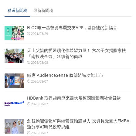
精選新聞稿
最新新聞稿
FLOC唯一基督徒專屬交友APP，基督徒的新福音
2021/03/29
天上父親的愛延續化作希望力量！ 六名子女捐贈家扶
「南投映全號」延續善的循環
2026/08/08
鎧應 AudienceSense 臉部辨識功能上市
2026/08/07
HDBank 取得越南歷來最大規模國際銀團社會貸款
2026/08/07
創智動能強化AI與經營雙軸競爭力 投資長受臺大EMBA
邀分享AI時代投資思維
2026/08/07