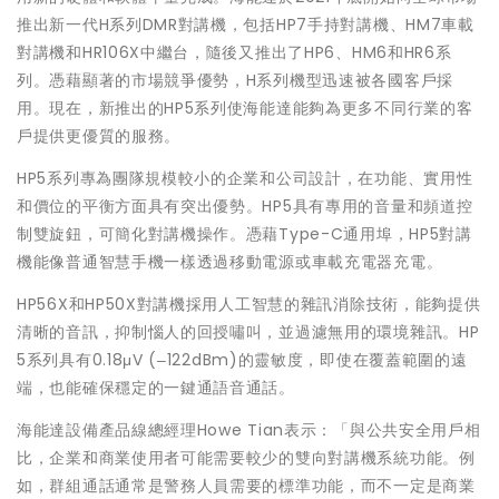
推出新一代H系列DMR對講機，包括HP7手持對講機、HM7車載
對講機和HR106X中繼台，隨後又推出了HP6、HM6和HR6系
列。憑藉顯著的市場競爭優勢，H系列機型迅速被各國客戶採
用。現在，新推出的HP5系列使海能達能夠為更多不同行業的客
戶提供更優質的服務。
HP5系列專為團隊規模較小的企業和公司設計，在功能、實用性
和價位的平衡方面具有突出優勢。HP5具有專用的音量和頻道控
制雙旋鈕，可簡化對講機操作。憑藉Type-C通用埠，HP5對講
機能像普通智慧手機一樣透過移動電源或車載充電器充電。
HP56X和HP50X對講機採用人工智慧的雜訊消除技術，能夠提供
清晰的音訊，抑制惱人的回授嘯叫，並過濾無用的環境雜訊。HP
5系列具有0.18μV (‒122dBm)的靈敏度，即使在覆蓋範圍的遠
端，也能確保穩定的一鍵通語音通話。
海能達設備產品線總經理Howe Tian表示：「與公共安全用戶相
比，企業和商業使用者可能需要較少的雙向對講機系統功能。例
如，群組通話通常是警務人員需要的標準功能，而不一定是商業