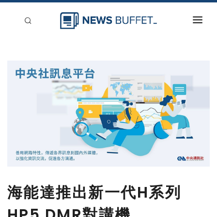
回到首頁
新聞稿分類
登入
刊登
海能達推出新一代H系列
HP5 DMR對講機