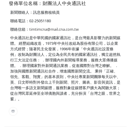
發佈單位名稱：財團法人中央通訊社
新聞聯絡人：訊息服務核稿員
聯絡電話：02-25051180
聯絡信箱：
timtimcna@mail.cna.com.tw
中央通訊社是中華民國的國家通訊社，是台灣最具影響力的新聞媒
體。 經歷組織改造，1973年中央社改組為股份有限公司，以企業
方式經營；隨著民主化發展，1996年依據「中央通訊社設置條
例」改制為財團法人，定位為全民共有的國家通訊社，獨立超然執
行三大法定任務： ．辦理國內外新聞報導業務，服務大眾傳播媒
體。 ．辦理國家對外新聞通訊業務，促進國際對台灣之瞭解。 ．
加強與國際新聞通訊社合作，增進國際新聞交流。 秉持「正確、
領先、客觀、翔實」的基本原則，中央社專業新聞團隊每天以中、
英、日文即時對外發出上千則新聞、照片、圖表、影音與資訊，是
台灣唯一多語文新聞媒體，服務對象從媒體客戶擴大為閱聽大眾；
從台灣民眾延伸至全球僑胞與讀者，充分扮演「台灣之眼，世界之
窗」。