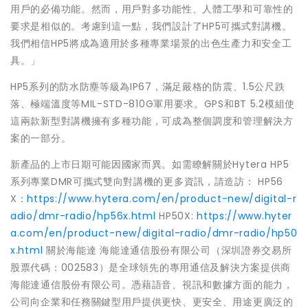
用戶的必備功能。然而，用戶對多功能性、人體工學和可靠性的
要求是相似的。考慮到這一點，我們設計了HP5可攜式對講機。
我們相信HP5將成為適用於多種專業場景的出色生產力和安全工
具。」
HP5系列的防水防塵等級為IP67，滿足嚴格的防震、1.5公尺跌
落、極端溫度等MIL-STD-810G軍用要求。GPS和BT 5.2模組使
這兩款新型對講機擁有多種功能，可成為整個調度和管理解決方
案的一部分。
新產品的上市日期可能因國家而異。如需瞭解關於Hytera HP5
系列專業DMR可攜式雙向對講機的更多資訊，請造訪： HP56
X：
https://www.hytera.com/en/product-new/digital-r
adio/dmr-radio/hp56x.html
HP50X:
https://www.hyter
a.com/en/product-new/digital-radio/dmr-radio/hp50
x.html
關於海能達 海能達通信股份有限公司（深圳證券交易所
股票代碼：002583）是全球領先的專用通信及解決方案提供商
海能達通信股份有限公司。憑藉語音、視訊和數據方面的能力，
公司向企業和任務關鍵型用戶提供更快、更安全、用途更廣泛的