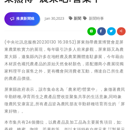
Jan 30,2023
新聞
新聞時事
推廣新聞稿
(中央社訊息服務20230130 16:38:52)屏東熱帶農業博覽會是屏
東農業軟實力的展現，每年吸引許多人前來參觀，屏東縣又為農
業大縣，邀集縣內許多在地輕農及農業團體進駐參展，今年藉由
木材原色襯托農產品的原始天然食材顏色，搭配攤商小農展現獨
家料理平台展售之外，更有機會與消費者互動，傳達自己所生產
的農產品價值。
屏東縣政府表示，該市集命名為「農來吧!營業中」，象徵著農民
辛勤耕種,孕育而生之農產品豐收並聚集共享的生活意象,同時象
徵農民安康富足,所有產品皆為農民朋友辛勤耕種培育而生的「屏
東好物」。
本市集共有24個攤位，以農產品及加工品為主要展售項目，如:
香檬、蜂蜜、咖啡、芒果乾等，並以木頭特有自然元素,訂製展示