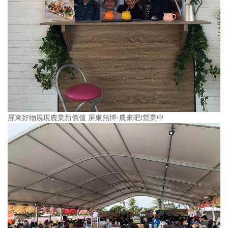
屏東好物展現農業新價值 屏東熱博-農來吧!營業中