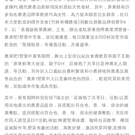
桌陳列,襯托農產品新鮮現採的原始天然食材。其中，屏東縣有許
多知名農產品牌掌舵者均為女性，為力挺本縣首位女縣長，在日
本大受歡迎的樸作良食(竹林有機農場)與數位群聚品牌枋寮94
0，以「美麗啟航果農網」之名，聯合進駐屏東熱帶農業博覽會-
農來吧!營業中市集，並狂灑優惠，每日限量送出100杯深受市場
歡迎的「聖羅勒茶」等優惠活動，共襄盛舉。
農來吧!營業中展售期間，舞台上安排以結合食農教育和親子互動
的「屏東鮮果大放送、親子DIY、莊稼熟了共享日及神農名人開
講」等活動，另外於入口處結合農村聚落和小農耕地與農產品展
售結合的「農來!營業中入口意象特色拍照區」，歡迎民眾前來照
相，並點綴本市集成為亮點。
其中，展售期間特別安排7場次的「莊稼熟了共享日」活動.以選
用在地產出的農產品提供，並搭配出符合色、香、味、俱全的健
康餐點。提供搭配出符合色、香、味、俱全的健康餐點；另安排
作田人講堂及DIY活動,例如:蜂蜜堅果抹醬、咖啡拉花教學、椰殼
盆栽製作等,豐富有趣的活動，寓教於樂，邀請民眾同樂,並獲得