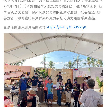
現場來賓的熱烈迴響；另本區也在西洋情人節前夕，特別選在112
年2月12日(日)舉辦甜蜜情人默契大考驗活動，邀請現場來賓5組
情侶或是夫妻檔一起來玩默契考驗的互動小遊戲，只要通過5題
答對者，即可獲得屏東鮮果巧克力或是巧克力相關系列產品。
更多活動訊息請見活動網站
https://bit.ly/3uUV7gB