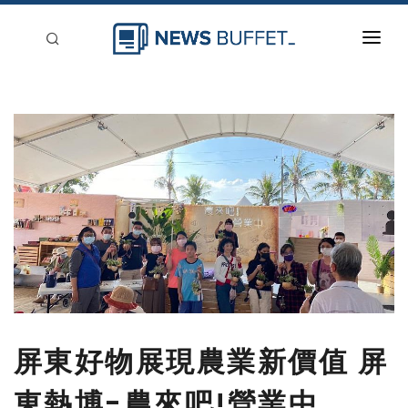
回到首頁
新聞稿分類
登入
刊登
屏東好物展現農業新價值 屏
東熱博-農來吧!營業中