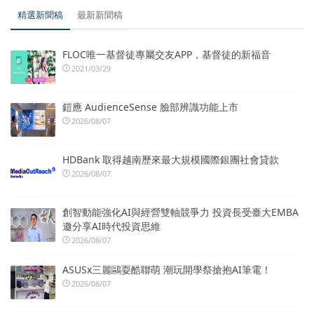
精選新聞稿
最新新聞稿
FLOC唯一基督徒專屬交友APP，基督徒的新福音
2021/03/29
鎧應 AudienceSense 臉部辨識功能上市
2026/08/07
HDBank 取得越南歷來最大規模國際銀團社會貸款
2026/08/07
創智動能強化AI與經營雙軸競爭力 投資長受臺大EMBA
邀分享AI時代投資思維
2026/08/07
ASUSx三麗鷗耍酷聯萌 潮玩開學祭搶抱AI筆電！
2026/08/07