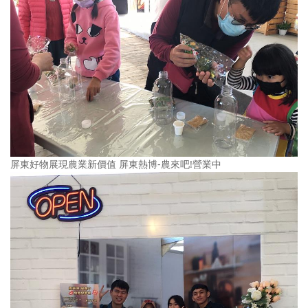
屏東好物展現農業新價值 屏東熱博-農來吧!營業中