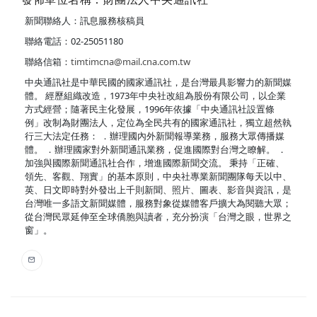
新聞聯絡人：訊息服務核稿員
聯絡電話：02-25051180
聯絡信箱：
timtimcna@mail.cna.com.tw
中央通訊社是中華民國的國家通訊社，是台灣最具影響力的新聞媒
體。 經歷組織改造，1973年中央社改組為股份有限公司，以企業
方式經營；隨著民主化發展，1996年依據「中央通訊社設置條
例」改制為財團法人，定位為全民共有的國家通訊社，獨立超然執
行三大法定任務： ．辦理國內外新聞報導業務，服務大眾傳播媒
體。 ．辦理國家對外新聞通訊業務，促進國際對台灣之瞭解。 ．
加強與國際新聞通訊社合作，增進國際新聞交流。 秉持「正確、
領先、客觀、翔實」的基本原則，中央社專業新聞團隊每天以中、
英、日文即時對外發出上千則新聞、照片、圖表、影音與資訊，是
台灣唯一多語文新聞媒體，服務對象從媒體客戶擴大為閱聽大眾；
從台灣民眾延伸至全球僑胞與讀者，充分扮演「台灣之眼，世界之
窗」。