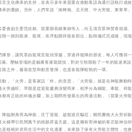
語言文化傳承的支持，並表示多年來苗栗在推動客語為通行語執行成
傳承的重鎮。另外，人們常說「南蜂炮、北天燈、中火旁龍、東寒單
客委會副主委范佐銘、苗栗縣長鍾東錦等人，向玉清宮眾神焚香祝禱
龍睛一路到龍身、龍尾，依序點開祥龍各部位，點睛儀式完成後，現
門隊形，讓民眾由龍尾至龍頭穿越，穿過祥龍陣的朋友，每人可獲得一
圓滿。壓軸登場的是貓裏客家龍競技，對於引頸期盼了一年的龍迷來說
套路之外，服裝造型和創意發揮，也是各龍隊較勁的一環。
活動，「火旁」是客家話「炸」的意思，「火旁龍」就是在神龍舞動
越火旁越旺。早期是從迎龍慶典演變而來，程序分為糊龍、牽龍、祥
曲都有正統的科儀步驟，加上期間所發展出的周邊活動，《苗栗火旁
。
，降臨附身而為神龍，庄丁迎龍、趁龍巡庄驅厄；鄉民擲炮大火旁祈
著火梯帶引民間萬千的祝願昇返天庭。這是獨有而神祕的客庄龍神信
也是植根於庶民生活中的文化遺產，未來除了保有火旁龍主體性，也