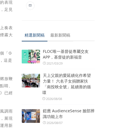
效的表現
」，足見
、上奏表
場煙霧大
精選新聞稿
最新新聞稿
FLOC唯一基督徒專屬交友
個「G
APP，基督徒的新福音
，這是
2021/03/29
天上父親的愛延續化作希望
時燃放鞭
力量！ 六名子女捐贈家扶
龍點睛、
「南投映全號」延續善的循
環
龍》已經
2026/08/08
鎧應 AudienceSense 臉部辨
願風調雨
識功能上市
仰，展現
2026/08/07
會運用新