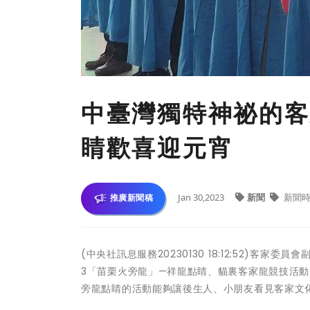
中臺灣獨特神祕的客
睛歡喜迎元宵
Jan 30,2023
新聞
新聞時
推廣新聞稿
(中央社訊息服務20230130 18:12:52)客
3「苗栗火旁龍」—祥龍點睛、貓裏客家龍競技活
旁龍點睛的活動能夠讓後生人、小朋友看見客家文