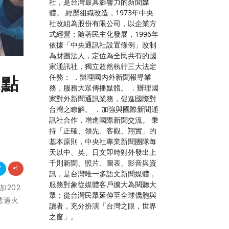
社，是台灣最具影響力的新聞媒
體。 經歷組織改造，1973年中央
社改組為股份有限公司，以企業方
式經營；隨著民主化發展，1996年
依據「中央通訊社設置條例」改制
為財團法人，定位為全民共有的國
家通訊社，獨立超然執行三大法定
任務： ．辦理國內外新聞報導業
龍點
務，服務大眾傳播媒體。 ．辦理國
家對外新聞通訊業務，促進國際對
台灣之瞭解。 ．加強與國際新聞通
訊社合作，增進國際新聞交流。 秉
持「正確、領先、客觀、翔實」的
基本原則，中央社專業新聞團隊每
天以中、英、日文即時對外發出上
千則新聞、照片、圖表、影音與資
訊，是台灣唯一多語文新聞媒體，
服務對象從媒體客戶擴大為閱聽大
加202
眾；從台灣民眾延伸至全球僑胞與
透過火
讀者，充分扮演「台灣之眼，世界
之窗」。