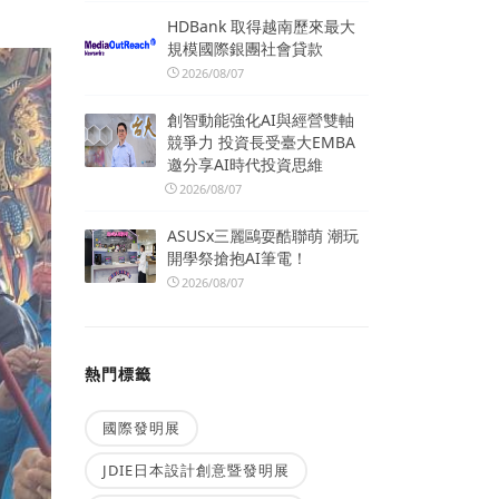
HDBank 取得越南歷來最大
規模國際銀團社會貸款
2026/08/07
創智動能強化AI與經營雙軸
競爭力 投資長受臺大EMBA
邀分享AI時代投資思維
2026/08/07
ASUSx三麗鷗耍酷聯萌 潮玩
開學祭搶抱AI筆電！
2026/08/07
熱門標籤
國際發明展
JDIE日本設計創意暨發明展