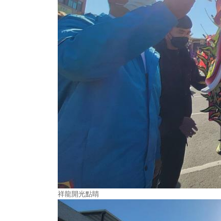
祥龍開光點睛