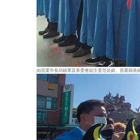
由苗栗市長邱鎮軍及客委會副主委范佐銘、苗栗縣長