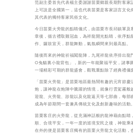
范副主委首先代表楊主委謝謝苗栗鄉親長期對客家
上可說是全國第一，這也代表苗栗是客家語言文化
其代表的獨特客家民俗文化。
今日苗栗火旁龍的點睛儀式，由苗栗市長邱鎮軍及
章後，循古禮取雞冠血，為祥龍開光點睛，依序點
作、鑼鼓宣天，群龍舞動，氣氛瞬間來到最高點。
隨後而來的神龍祈福闖龍陣，九尾祥龍依序排出龍
O兔貓裏小龍背包」，新的一年能聚福平安，諸事
一場精彩可期的群龍盛會，觀戰重點除了經典禮儀
「苗栗火旁龍」是苗栗地區最熱鬧有趣的元宵節慶
炮，讓神龍在炮陣中騰躍的情境，就像行雲駕霧般
迎龍、火旁龍、跈龍以及化龍返天等七部曲，每部
成為年節期間一套兼具傳統文化及創新趣味的活動
苗栗客庄的火旁龍，從充滿神話般的龍神藉由點睛
順、合境平安，一年一度的巡境安民之後，神龍乘
在外的便是苗栗客庄獨有的苗栗火旁龍文化活動，