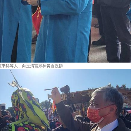
鍾東錦等人，向玉清宮眾神焚香祝禱