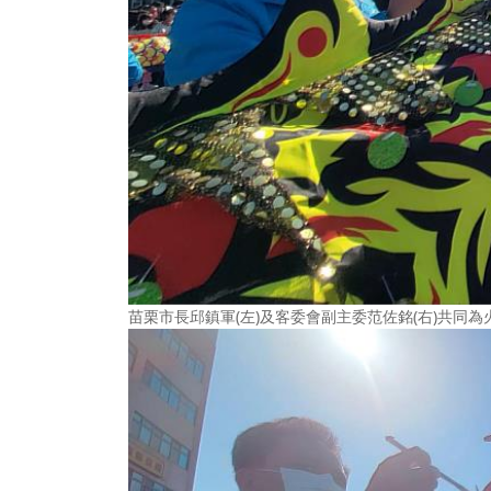
苗栗市長邱鎮軍(左)及客委會副主委范佐銘(右)共同為