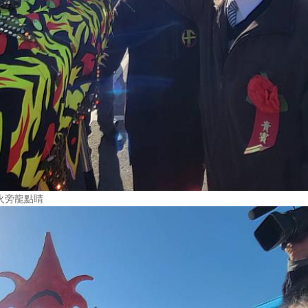
火旁龍點睛