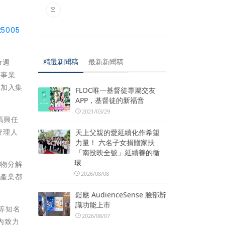
25005
精選新聞稿
最新新聞稿
命週
解事業
已加入集
FLOC唯一基督徒專屬交友
APP，基督徒的新福音
2021/03/29
高興任
管理人
天上父親的愛延續化作希望
力量！ 六名子女捐贈家扶
「南投映全號」延續善的循
環
生物分解
2026/08/08
個產業都
鎧應 AudienceSense 臉部辨
識功能上市
t等知名
2026/08/07
團內致力