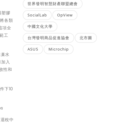
世界發明智慧財產聯盟總會
素與塑膠
SocialLab
OpView
s將各類
中國文化大學
這項全
示範工
台灣發明商品促進協會
北市圖
ASUS
Microchip
雀巢水
4月加入
回收性和
件下10
os
得稅退稅中