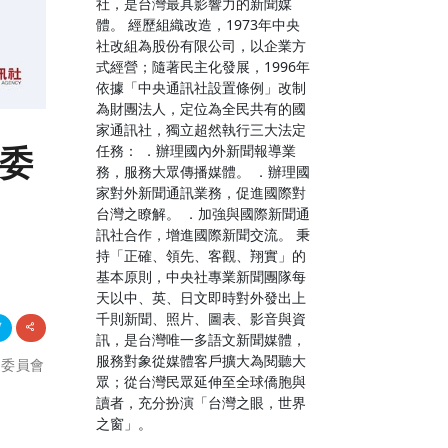
社，是台灣最具影響力的新聞媒
體。 經歷組織改造，1973年中央
社改組為股份有限公司，以企業方
式經營；隨著民主化發展，1996年
依據「中央通訊社設置條例」改制
為財團法人，定位為全民共有的國
家通訊社，獨立超然執行三大法定
行委
任務： ．辦理國內外新聞報導業
務，服務大眾傳播媒體。 ．辦理國
家對外新聞通訊業務，促進國際對
台灣之瞭解。 ．加強與國際新聞通
訊社合作，增進國際新聞交流。 秉
持「正確、領先、客觀、翔實」的
基本原則，中央社專業新聞團隊每
天以中、英、日文即時對外發出上
千則新聞、照片、圖表、影音與資
訊，是台灣唯一多語文新聞媒體，
服務對象從媒體客戶擴大為閱聽大
執行委員會
眾；從台灣民眾延伸至全球僑胞與
讀者，充分扮演「台灣之眼，世界
之窗」。