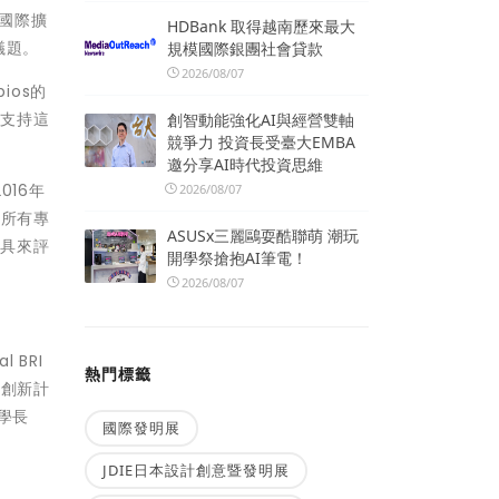
的國際擴
HDBank 取得越南歷來最大
議題。
規模國際銀團社會貸款
2026/08/07
ios的
地支持這
創智動能強化AI與經營雙軸
競爭力 投資長受臺大EMBA
邀分享AI時代投資思維
016年
2026/08/07
的所有專
ASUSx三麗鷗耍酷聯萌 潮玩
工具來評
開學祭搶抱AI筆電！
2026/08/07
l BRI
熱門標籤
É，創新計
科學長
國際發明展
JDIE日本設計創意暨發明展