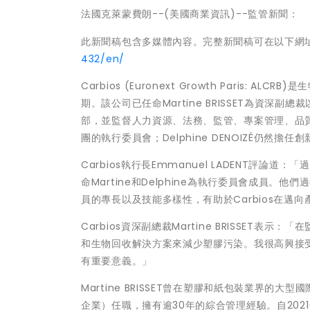
法國克萊蒙費朗--(美國商業資訊)--監管新聞：
此新聞稿包含多媒體內容。完整新聞稿可在以下網
432/en/
Carbios (Euronext Growth Pari
期。該公司已任命Martine BRISSET為資深副
部，並監督人力資源、法務、監管、專案管理、品質健康和安全
團的執行委員會；Delphine DENOIZÉ仍然
Carbios執行長Emmanuel LADENT
命Martine和Delphine為執行委員會成員。
員的專長以及技能多樣性，有助於Carbios在邁
Carbios資深副總裁Martine BRISSE
和生物回收解決方案來減少塑膠污染。我很高興接
有重要意義。」
Martine BRISSET曾在塑膠和紙包裝業界的大型國際集
企業）任職，擁有逾30年的綜合管理經驗。自2021年