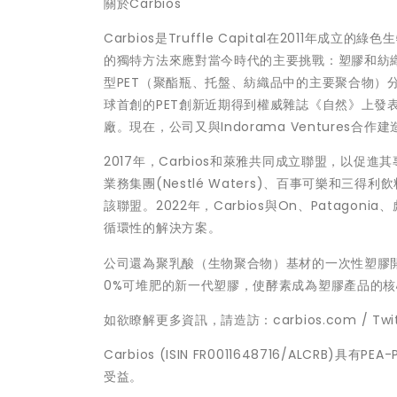
關於Carbios
Carbios是Truffle Capital在2011
的獨特方法來應對當今時代的主要挑戰：塑膠和紡織
型PET（聚酯瓶、托盤、紡織品中的主要聚合物）
球首創的PET創新近期得到權威雜誌《自然》上發表的
廠。現在，公司又與Indorama Venture
2017年，Carbios和萊雅共同成立聯盟，以
業務集團(Nestlé Waters)、百事可樂和三得利飲料食
該聯盟。2022年，Carbios與On、Patago
循環性的解決方案。
公司還為聚乳酸（生物聚合物）基材的一次性塑膠
0%可堆肥的新一代塑膠，使酵素成為塑膠產品的核
如欲瞭解更多資訊，請造訪：carbios.com / Twitter：C
Carbios (ISIN FR0011648716/AL
受益。