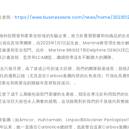
址查閱：
https://www.businesswire.com/news/home/202301
s: ALCRB)是生物科技開發和產業化領域的先驅企業，致力於重塑塑膠和紡織品的生
總裁以強化其領導團隊，自2023年1月1日起生效。Martine將管理生物分
部門。此外，Martine BRISSET和Delphine DENOIZÉ
擔任創新計畫資助、監管和LCA總監，繼續領導這支不斷擴大的團隊。
評論道：「過去六個月裡，為了達成公司的遠大目標，我們的團隊顯著成長；我很
他們過往的優異記錄（尤其是在Carbios集團內部的出色表現）可強化高層
向產業化和商業化的關鍵年度裡取得成功。」
T表示：「在監督了成千上萬噸包裝部門塑膠的生產後，我現在專注於利用我們的
受這項巨大卻也令人興奮的挑戰，這項挑戰對於我們的子孫後代和整
團（如Amcor、Huhtamaki、Linpac和Klockner Pentaplas
以來，她一直擔任Carbiolice總經理，負責整合這家Carbios集