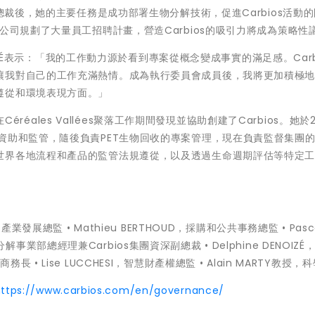
副總裁後，她的主要任務是成功部署生物分解技術，促進Carbios活動
公司規劃了大量員工招聘計畫，營造Carbios的吸引力將成為策略性
OIZÉ表示：「我的工作動力源於看到專案從概念變成事實的滿足感。Carb
讓我對自己的工作充滿熱情。成為執行委員會成員後，我將更加積極
遵從和環境表現方面。」
Céréales Vallées聚落工作期間發現並協助創建了Carbios。她於2
資助和監管，隨後負責PET生物回收的專案管理，現在負責監督集團
世界各地流程和產品的監管法規遵從，以及透過生命週期評估等特定
AS，產業發展總監 • Mathieu BERTHOUD，採購和公共事務總監 • Pasca
物分解事業部總經理兼Carbios集團資深副總裁 • Delphine DENOIZ
，商務長 • Lise LUCCHESI，智慧財產權總監 • Alain MARTY教授，
https://www.carbios.com/en/governance/