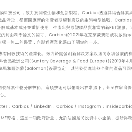
年成立的綠色生物科技公司，致力於開發生物和創新製程。Carbios透過其結合酵
品污染，從而因應新的消費者期望和廣泛的生態轉型挑戰。Carbio
分解成基本成分並重新使用，生產出與原塑膠品質相當的新PET塑膠。
封面科學論文的認可。Carbios於2021年在克萊蒙費朗成功啟動
s合作建造獨一無二的裝置，向製程產業化邁出了關鍵的一步。
促進其專有回收技術的產業化。致力於開發創新解決方案以邁向永續發展的
品歐洲公司(Suntory Beverage & Food Europe)於2019年
nia、彪馬和薩洛蒙(Salomon)簽署協定，以開發促進這些企業的產品可
開發酵素生物分解技術。這項技術可以創造出在常溫下，甚至在家庭條
心。
arbios / LinkedIn：Carbios / Instagram：insidecarbi
CRB)具有PEA-PME資格，這是一項政府計畫，允許法國居民投資中小企業，從所