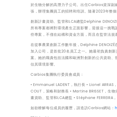
於生物分解的高潛力子公司。出任Carbios資深
張，辦理集團員工的招聘和培訓。隨著2023年整個
創新計畫資助、監管和LCA總監Delphine DEN
所有專案都將對環境產生正面影響，迎接這一挑戰
些專案，不僅在結構和資金方面，而且在監管法規
在從事農業創新工作數年後，Delphine DENOIZÉ在
加入公司，是首批20名員工之一。她最初負責創新
案。她的職責包括法國和歐洲對創新的公共資助、
估其環境影響。
Carbios集團執行委員會成員：
• Emmanuel LADENT，執行長 • Lionel ARR
COUT，策略和財務長 • Martine BRISSET，生
畫資助、監管和LCA總監 • Stéphane FERREIRA
如欲瞭解每位成員的履歷，請造訪Carbios網站：