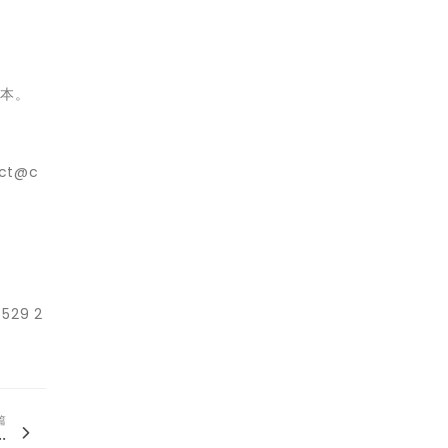
/
版本。
act@c
529 2
篇
.