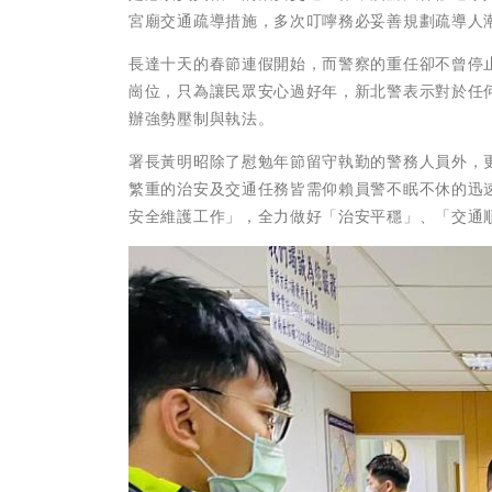
宮廟交通疏導措施，多次叮嚀務必妥善規劃疏導人
長達十天的春節連假開始，而警察的重任卻不曾停
崗位，只為讓民眾安心過好年，新北警表示對於任
辦強勢壓制與執法。
署長黃明昭除了慰勉年節留守執勤的警務人員外，
繁重的治安及交通任務皆需仰賴員警不眠不休的迅
安全維護工作」，全力做好「治安平穩」、「交通