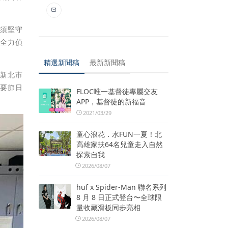
仍須堅守
，全力偵
精選新聞稿
最新新聞稿
另新北市
重要節日
FLOC唯一基督徒專屬交友
APP，基督徒的新福音
2021/03/29
童心浪花．水FUN一夏！北
高雄家扶64名兒童走入自然
探索自我
2026/08/07
huf x Spider-Man 聯名系列
8 月 8 日正式登台〜全球限
量收藏滑板同步亮相
2026/08/07