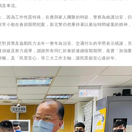
潮及車流。
止，因為工作性質特殊，在應與家人團聚的時節，警察為維護治安，
何宵小敢在春節期間犯案，新北警仍然秉持著以最短時間破案的精神
更對員警及協勤民力去年一整年為治安、交通付出的辛勞表示感謝，
速偵破及努力疏導，謝謝所有同仁於春節連續假期期間，落實「加強
順暢」及「民眾安心」等三大工作主軸，讓民眾能安心過好年。