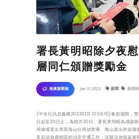
署長黃明昭除夕夜慰
層同仁頒贈獎勵金
Jan 31,2023
新聞
新聞時
推廣新聞稿
(中央社訊息服務20230131 10:59:10)春節
日起至30日止，為期共30日。署長黃明昭為感謝
局後埔派出所與海山分局偵查隊、海山派出所頒發
是必須負責轄區的治安交通工作，沒辦法休假返家