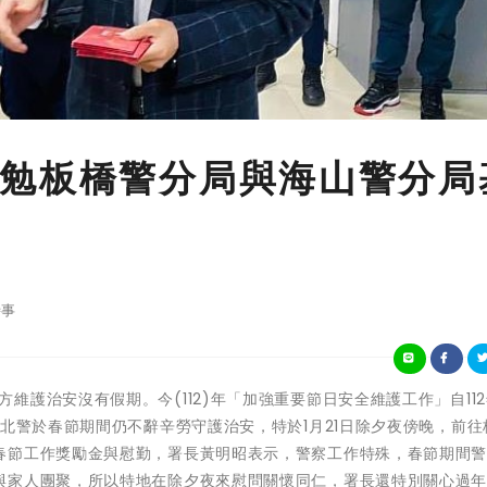
勉板橋警分局與海山警分局
事
期間，警方維護治安沒有假期。今(112)年「加強重要節日安全維護工作」自112
新北警於春節期間仍不辭辛勞守護治安，特於1月21日除夕夜傍晚，前往
春節工作獎勵金與慰勤，署長黃明昭表示，警察工作特殊，春節期間
與家人團聚，所以特地在除夕夜來慰問關懷同仁，署長還特別關心過