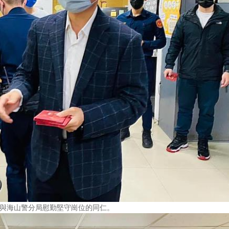
局與海山警分局慰勤堅守崗位的同仁。