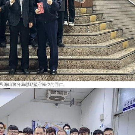
局與海山警分局慰勤堅守崗位的同仁。