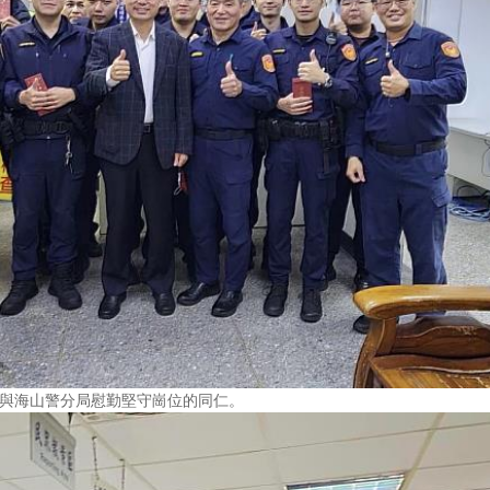
局與海山警分局慰勤堅守崗位的同仁。