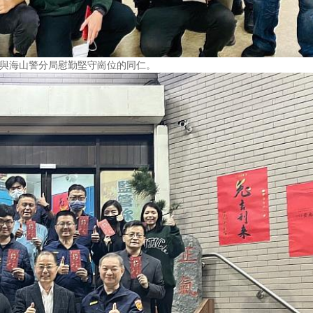
局與海山警分局慰勤堅守崗位的同仁。