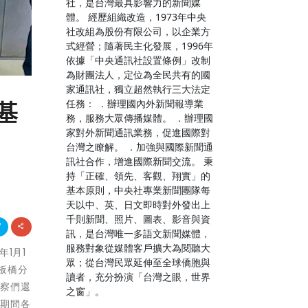
社，是台灣最具影響力的新聞媒
體。 經歷組織改造，1973年中央
社改組為股份有限公司，以企業方
式經營；隨著民主化發展，1996年
依據「中央通訊社設置條例」改制
為財團法人，定位為全民共有的國
家通訊社，獨立超然執行三大法定
任務： ．辦理國內外新聞報導業
基
務，服務大眾傳播媒體。 ．辦理國
家對外新聞通訊業務，促進國際對
台灣之瞭解。 ．加強與國際新聞通
訊社合作，增進國際新聞交流。 秉
持「正確、領先、客觀、翔實」的
基本原則，中央社專業新聞團隊每
天以中、英、日文即時對外發出上
千則新聞、照片、圖表、影音與資
訊，是台灣唯一多語文新聞媒體，
服務對象從媒體客戶擴大為閱聽大
年1月1
眾；從台灣民眾延伸至全球僑胞與
板橋分
讀者，充分扮演「台灣之眼，世界
警察們還
之窗」。
年期間各