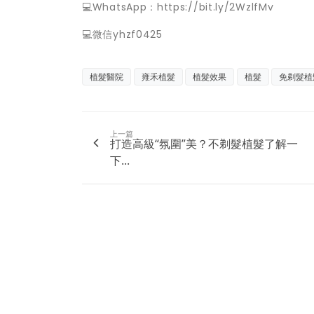
💻WhatsApp：https://bit.ly/2WzlfMv
💻微信yhzf0425
植髮醫院
雍禾植髮
植髮效果
植髮
免剃髮植
上一篇
打造高級“氛圍”美？不剃髮植髮了解一
下...