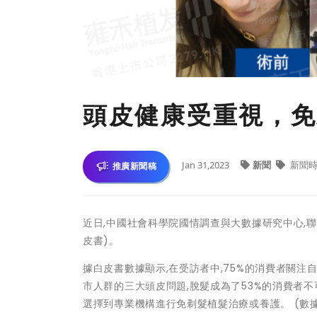
頭皮健康受重視，免
Jan 31,2023
新聞
新聞
推廣新聞稿
近日,中國社會科學院國情調查與大數據研究中心,
皮書)。
據白皮書數據顯示,在受訪者中,75%的消費者關
市人群的三大頭皮問題,脫髮成為了53%的消費者不
選擇到專業機構進行免剃髮植髮治療或養護。 (數