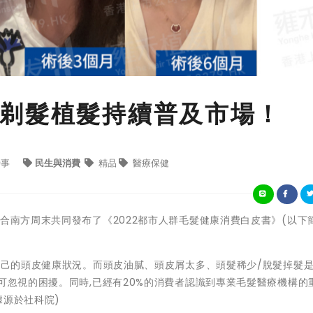
剃髮植髮持續普及市場！
時事
民生與消費
精品
醫療保健
聯合南方周末共同發布了《2022都市人群毛髮健康消費白皮書》(以下
注自己的頭皮健康狀況。而頭皮油膩、頭皮屑太多、頭髮稀少/脫髮掉髮
可忽視的困擾。同時,已經有20%的消費者認識到專業毛髮醫療機構的重
據源於社科院)