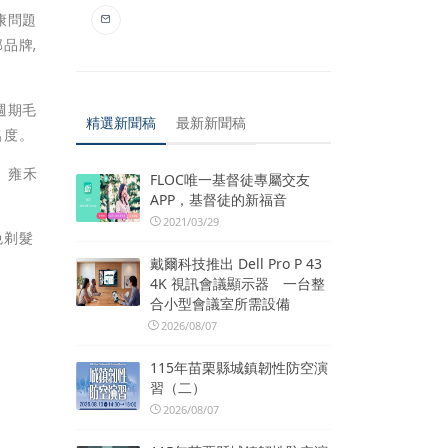
康問題
品牌,
週期毛
精選新聞稿
最新新聞稿
名度。
。雍禾
FLOC唯一基督徒專屬交友
APP，基督徒的新福音
2021/03/29
免剃髮
戴爾科技推出 Dell Pro P 43
4K 視訊會議顯示器 一台整
合小型會議室所需設備
2026/08/07
115年苗栗縣城鎮韌性防空演
習（二）
2026/08/07