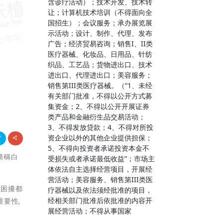
含诊疗活动）；技术开发、技术转
让；计算机技术培训（不得面向全
国招生）；会议服务；承办展览展
示活动；设计、制作、代理、发布
广告；经济贸易咨询；销售I、II类
医疗器械、化妆品、日用品、针纺
织品、工艺品；货物进出口、技术
进出口、代理进出口；美容服务；
销售第III类医疗器械。（“1、未经
有关部门批准，不得以公开方式募
集资金；2、不得以公开开展证券
类产品和金融衍生品交易活动；
3、不得发放贷款；4、不得对所投
资企业以外的其他企业提供担保；
5、不得向投资者承诺投资本金不
簡稱白
受损失或者承诺最低收益”；市场主
体依法自主选择经营项目，开展经
营活动；美容服务、销售第III类医
是困擾都
疗器械以及依法须经批准的项目，
经相关部门批准后依批准的内容开
要性,
展经营活动；不得从事国家