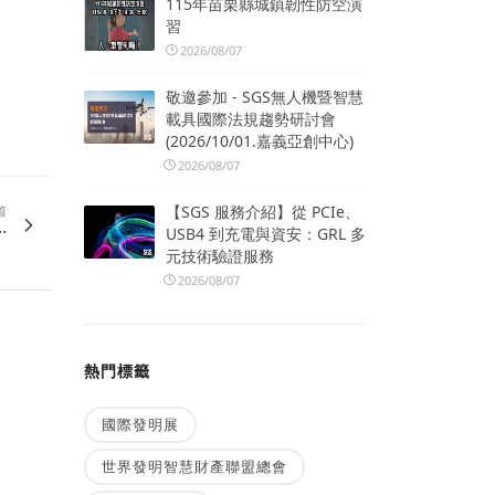
115年苗栗縣城鎮韌性防空演
習
2026/08/07
敬邀參加 - SGS無人機暨智慧
載具國際法規趨勢研討會
(2026/10/01.嘉義亞創中心)
2026/08/07
【SGS 服務介紹】從 PCIe、
篇
.
USB4 到充電與資安：GRL 多
元技術驗證服務
2026/08/07
熱門標籤
國際發明展
世界發明智慧財產聯盟總會