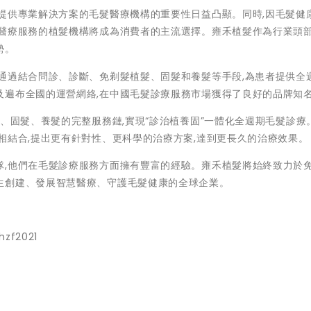
提供專業解決方案的毛髮醫療機構的重要性日益凸顯。同時,因毛髮健
醫療服務的植髮機構將成為消費者的主流選擇。雍禾植髮作為行業頭部
勢。
通過結合問診、診斷、免剃髮植髮、固髮和養髮等手段,為患者提供全
及遍布全國的運營網絡,在中國毛髮診療服務市場獲得了良好的品牌知
髮、固髮、養髮的完整服務鏈,實現“診治植養固”一體化全週期毛髮診療
相結合,提出更有針對性、更科學的治療方案,達到更長久的治療效果。
隊,他們在毛髮診療服務方面擁有豐富的經驗。雍禾植髮將始終致力於
生創建、發展智慧醫療、守護毛髮健康的全球企業。
hzf2021