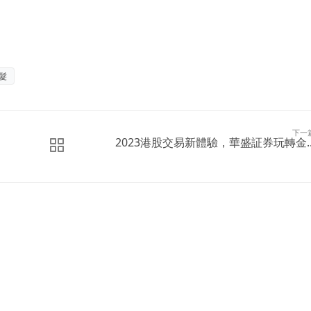
髮
下一
2023港股交易新體驗，華盛証券玩轉金..