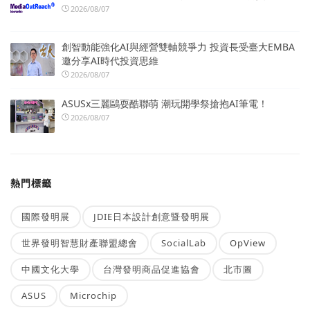
2026/08/07
創智動能強化AI與經營雙軸競爭力 投資長受臺大EMBA
邀分享AI時代投資思維
2026/08/07
ASUSx三麗鷗耍酷聯萌 潮玩開學祭搶抱AI筆電！
2026/08/07
熱門標籤
國際發明展
JDIE日本設計創意暨發明展
世界發明智慧財產聯盟總會
SocialLab
OpView
中國文化大學
台灣發明商品促進協會
北市圖
ASUS
Microchip