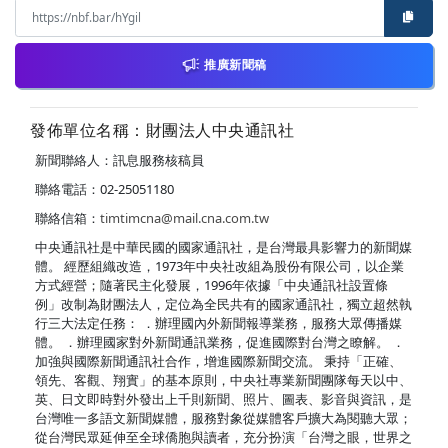
推廣新聞稿
發佈單位名稱：財團法人中央通訊社
新聞聯絡人：訊息服務核稿員
聯絡電話：02-25051180
聯絡信箱：
timtimcna@mail.cna.com.tw
中央通訊社是中華民國的國家通訊社，是台灣最具影響力的新聞媒
體。 經歷組織改造，1973年中央社改組為股份有限公司，以企業
方式經營；隨著民主化發展，1996年依據「中央通訊社設置條
例」改制為財團法人，定位為全民共有的國家通訊社，獨立超然執
行三大法定任務： ．辦理國內外新聞報導業務，服務大眾傳播媒
體。 ．辦理國家對外新聞通訊業務，促進國際對台灣之瞭解。 ．
加強與國際新聞通訊社合作，增進國際新聞交流。 秉持「正確、
領先、客觀、翔實」的基本原則，中央社專業新聞團隊每天以中、
英、日文即時對外發出上千則新聞、照片、圖表、影音與資訊，是
台灣唯一多語文新聞媒體，服務對象從媒體客戶擴大為閱聽大眾；
從台灣民眾延伸至全球僑胞與讀者，充分扮演「台灣之眼，世界之