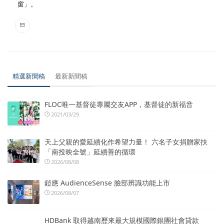
窗」。
精選新聞稿
最新新聞稿
FLOC唯一基督徒專屬交友APP，基督徒的新福音
2021/03/29
天上父親的愛延續化作希望力量！ 六名子女捐贈家扶
「南投映全號」延續善的循環
2026/08/08
鎧應 AudienceSense 臉部辨識功能上市
2026/08/07
HDBank 取得越南歷來最大規模國際銀團社會貸款