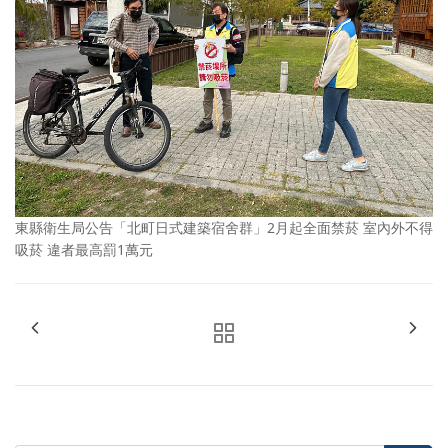
東縣衛生局公告「北町日式建築宿舍群」2月起全面禁菸 室內外不得
吸菸 違者最高罰1萬元