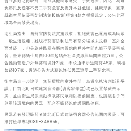
會在參觀之餘吸菸，造成其他民眾遭受二手菸危害，因此，為避
免縣民及遊客不受二手菸危害及提升本縣低碳、健康形象，臺東
縣衛生局依菸害防制法第16條第1項第4款之授權規定，公告此區
域為全面禁菸場所。
衛生局指出，自菸害防制法實施以來，拒絕菸害已逐漸成為民眾
一般生活規範，雖現行菸害防制法尚有部分場域未規範「室外全
面禁菸」，但是為使民眾在縣內景點的戶外空間也能不受菸害威
脅，臺東縣衛生局自100年起結合社區資源與民間團體力量，公
告推動營造戶外無菸環境計21處、學校通學步道禁菸45家、騎樓
禁菸107家，透過公告方式藉以降低民眾遭受二手菸危害。
衛生局進一步說明，無菸環境的室外空間，為避免執法判斷具爭
議，目前北町日式建築宿舍群(含客家學堂)均已設置禁菸告示
牌，並由衛生局派員勸導吸菸民眾藉以提前因應，也請癮君子們
尊重該環境內的民眾，配合不吸菸以維護國民健康。
民眾若有發現吸菸者於北町日式建築宿舍群公告範圍內吸菸，可
撥打檢舉專線089-348855。