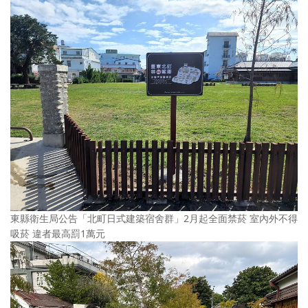
東縣衛生局公告「北町日式建築宿舍群」2月起全面禁菸 室內外不得
吸菸 違者最高罰1萬元