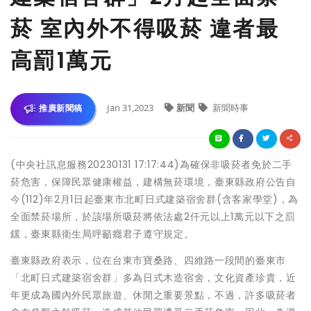
菸 室內外不得吸菸 違者最
高罰1萬元
Jan 31,2023
新聞
新聞時事
推廣新聞稿
(中央社訊息服務20230131 17:17:44)為確保非吸菸者免於二手
菸危害，保障民眾健康權益，建構無菸環境，臺東縣政府公告自
今(112)年2月1日起臺東市北町日式建築宿舍群(含客家學堂)，為
全面禁菸場所，於該場所吸菸將依法處2仟元以上1萬元以下之罰
鍰，臺東縣衛生局呼籲癮君子遵守規定。
臺東縣政府表示，位在台東市寶桑路、四維路一段間的臺東市
「北町日式建築宿舍群」多為日式木造宿舍，文化資產珍貴，近
年更成為國內外民眾旅遊、休閒之重要景點，不過，許多吸菸者