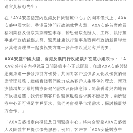
運官黃棣彰先生）
在「AXA安盛指定內視鏡及日間醫療中心」的開幕儀式上，AXA
安盛中國大陸、香港及澳門行政總裁尹玄慧、AXA安盛首席僱員
福利業務及健康策劃總監李蓉、醫思健康創辦人、主席、執行董
事兼行政總裁鄧志輝、醫思健康執行董事兼聯席行政總裁呂聯煒
及其他管理層一起慶祝雙方進一步合作以滿足客戶需要。
AXA
安盛中國大陸、香港及澳門行政總裁尹玄慧小姐
表示：「A
XA安盛指定內視鏡及日間醫療中心正式開幕，印證AXA安盛與醫
思健康進一步發揮雙方優勢，共同向客戶提供多元化及優質的健
康管理服務，繼續實踐我們致力成為客戶人生夥伴的理念。新冠
疫情增加大眾對醫療保健的需求及保障意識，隨著香港與內地有
序恢復通關，我們預期客戶對醫療服務要求將不斷提升，兩所醫
療中心正可滿足客戶要求。我們將會視乎市場需求，探討擴展雙
方合作。」
「AXA安盛指定內視鏡及日間醫療中心」將向合資格AXA安盛個
人及團體客戶提供優先服務，例如，客戶在「AXA安盛醫療中