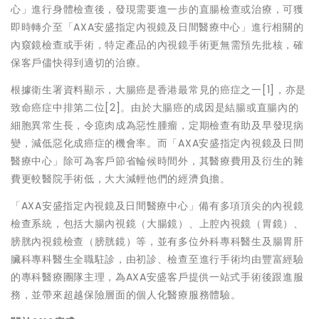
心」進行身體檢查後，發現需要進一步的直腸檢查或治療，可獲
即時轉介至「AXA安盛指定內視鏡及日間醫療中心」進行相關的
內窺鏡檢查或手術，特定產品的內視鏡手術更無需預先批核，確
保客戶儘快得到適切的治療。
根據衛生署資料顯示，大腸癌是香港最常見的癌症之一
[1]
，亦是
致命癌症中排第二位
[2]
。由於大腸癌的成因是結腸或直腸內的
細胞異常生長，令瘜肉成為惡性腫瘤，定期檢查有助及早發現病
變，減低惡化成癌症的機會率。而「AXA安盛指定內視鏡及日間
醫療中心」除可為客戶節省輪候時間外，其醫療費用及衍生的雜
費更較醫院手術低，大大減輕他們的經濟負擔。
「AXA安盛指定內視鏡及日間醫療中心」備有多項頂尖的內視鏡
檢查系統，包括大腸內視鏡（大腸鏡）、上腔內視鏡（胃鏡）、
膀胱內視鏡檢查（膀胱鏡）等，並有多位外科專科醫生及腸胃肝
臟科專科醫生全職駐診，由初診、檢查至進行手術均由豐富經驗
的專科醫療團隊主理，為AXA安盛客戶提供一站式手術後跟進服
務，並帶來超越保險層面的個人化醫療服務體驗。