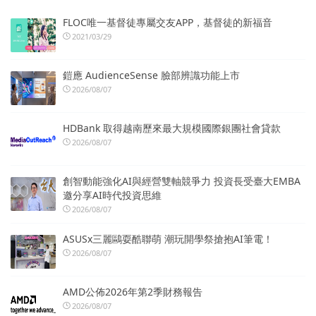
FLOC唯一基督徒專屬交友APP，基督徒的新福音
2021/03/29
鎧應 AudienceSense 臉部辨識功能上市
2026/08/07
HDBank 取得越南歷來最大規模國際銀團社會貸款
2026/08/07
創智動能強化AI與經營雙軸競爭力 投資長受臺大EMBA
邀分享AI時代投資思維
2026/08/07
ASUSx三麗鷗耍酷聯萌 潮玩開學祭搶抱AI筆電！
2026/08/07
AMD公佈2026年第2季財務報告
2026/08/07