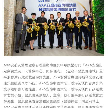
AXA安盛及醫思健康管理層出席位於中環娛樂行的「AXA安盛指
定內視鏡及日間醫療中心」開幕儀式。（左起：醫思健康執行董
事兼聯席行政總裁呂聯煒先生、AXA安盛首席僱員福利業務及健
康策劃總監李蓉小姐、AXA安盛中國大陸、香港及澳門首席分銷
業務總監鮑可維先生、AXA安盛中國大陸、香港及澳門行政總裁
尹玄慧小姐、醫思健康創辦人、主席、執行董事兼行政總裁鄧志
輝先生、醫思健康首席業務策劃總監（醫療保健）周至莉博士、
AXA安盛首席營運及資訊科技總監文英傑先生、醫思健康首席營