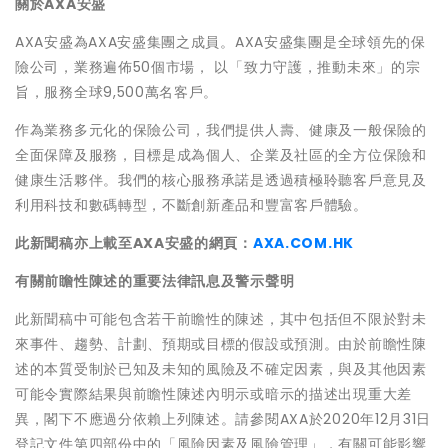
關於AXA安盛
AXA安盛為AXA安盛集團之成員。AXA安盛集團是全球領先的保
險公司，業務遍佈50個市場， 以「致力守護，推動未來」的宗
旨，服務全球9,500萬名客戶。
作為業務多元化的保險公司，我們提供人壽、健康及一般保險的
全面保障及服務，目標是成為個人、企業及社區的全方位保險和
健康生活夥伴。我們的核心服務承諾是透過積極聆聽客戶意見及
利用科技和數碼轉型，不斷創新產品和豐富客戶體驗。
此新聞稿亦上載至AXA安盛的網頁：
AXA.COM.HK
有關前瞻性陳述的重要法律訊息及警示聲明
此新聞稿中可能包含若干前瞻性的陳述，其中包括但不限於對未
來事件、趨勢、計劃、預期或目標的假設或預測。由於前瞻性陳
述的本質受制於已知及未知的風險及不確定因素，與及其他因素
可能令實際結果與前瞻性陳述內明示或暗示的描述出現重大差
異，閣下不應過分依賴上列陳述。請參閱AXA於2020年12月31日
登記文件第四部份中的「風險因素及風險管理」，有關可能影響