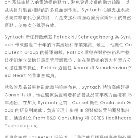
ch 系統由植入的電池提供動力，避免穿過皮膚的動力線路，以
及與目前裝置相關的許多負面副作用。Syntach 心臟支援系統
系統並非取代心臟功能，而是支援和增強心臟房室瓣平面的自然
運動，使每次心跳更有效。
Syntach 新任行政總裁 Patrick NJ Schnegelsberg 為 Synt
ach 帶來超過二十年的行業經驗和專業知識。最近，他擔任 Oc
clutech Group 的營運總裁。Patrick 還曾在醫療技術和生物
技術初創企業擔任最高管理層職位，並在華爾街的買方和賣方公
司擔任董事職位。Patrick 還擔任 Acorai 和 Scandinavian R
eal Heart 的董事會成員。
就監管及品質事務副總裁的策略角色，Syntach 聘請高級領導
Cansel Isikli，他在醫療裝置研發和監管及品質事務方面擁有 15
年經驗。在加入 Syntach 之前，Cansel 擔任 Occlutech Gr
oup 的研發副總裁，負責管理十多種 III 類醫療裝置的開發和註
冊。她還創立 Prem R&D Consulting 和 CERES Healthcare
Technologies。
董事會主席
Tor Peters
評論道：「我們的目標是徹底改變心臟