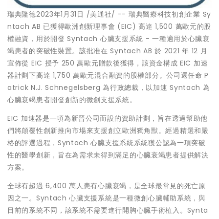
瑞典隆德
2023年1月31日
/美通社/ -- 瑞典醫療科技初創企業 Sy
ntach AB 已獲得歐洲創新理事會 (EIC) 高達 1,500 萬歐元的股
權融資，用於開發 Syntach 心臟支援系統 - 一種適用於心臟衰
竭患者的突破性裝置。該批准在 Syntach AB 於 2021 年 12 月
宣佈從 EIC 授予 250 萬歐元贈款後獲得，該資金構成 EIC 加速
器計劃下高達 1,750 萬歐元混合融資的股權部分。公司還任命
P
atrick N.J. Schnegelsberg
為行政總裁，以加速 Syntach 為
心臟衰竭患者開發創新的微創支援系統。
EIC 加速器是一項為新晉公司而設的資助計劃，旨在透過幫助他
們將顛覆性創新推向市場來支援創立歐洲獨角獸。經過精選和嚴
格的評選過程，Syntach 心臟支援系統系統獲公認為一項突破
性的醫學創新，旨在為需求未得到滿足的心臟衰竭患者提供解決
方案。
全球有超過 6,400 萬人患有心臟衰竭，是全球最常見的死亡原
因之一。Syntach 心臟支援系統是一種微創心臟輔助系統，與
目前的系統不同，該系統不需要進行開胸心臟手術植入。Synta