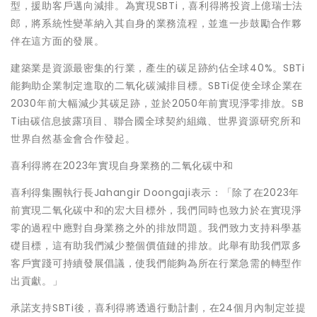
型，援助客戶邁向減排。為實現SBTi，喜利得將投資上億瑞士法
郎，將系統性變革納入其自身的業務流程，並進一步鼓勵合作夥
伴在這方面的發展。
建築業是資源最密集的行業，產生的碳足跡約佔全球40%。SBTi
能夠助企業制定進取的二氧化碳減排目標。SBTi促使全球企業在
2030年前大幅減少其碳足跡，並於2050年前實現淨零排放。SB
Ti由碳信息披露項目、聯合國全球契約組織、世界資源研究所和
世界自然基金會合作發起。
喜利得將在2023年實現自身業務的二氧化碳中和
喜利得集團執行長J
ahangir Doongaji表示：「除了在2023年
前實現二氧化碳中和的宏大目標外，我們同時也致力於在實現淨
零的過程中應對自身業務之外的排放問題。我們致力支持科學基
礎目標，這有助我們減少整個價值鏈的排放。此舉有助我們眾多
客戶實踐
可持
續發展倡議，使我們能夠為所在行業急需的轉型作
出貢獻。」
承諾支持SBTi後，喜利得將透過行動計劃，在24個月內制定並提