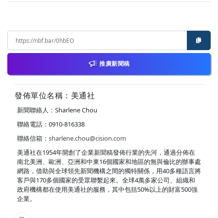
推廣新聞稿
發佈單位名稱：美通社
新聞聯絡人：Sharlene Chou
聯絡電話：0910-816338
聯絡信箱：
sharlene.chou@cision.com
美通社在1954年開創了企業新聞稿發佈行業的先河，通過分佈在
南北美洲、歐洲、亞洲和中東16個國家和地區的無與倫比的辦事處
網路，借助與全球領先新聞機構之間的獨特關係，用40多種語言將
客戶與170多個國家的受眾聯繫起來。全球4萬多家公司、組織和
政府機構都在使用美通社的服務，其中包括50%以上的財富500強
企業。