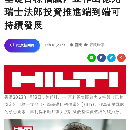
瑞士法郎投資推進端到端可
持續發展
Feb 01,2023
新聞
新聞時事
推廣新聞稿
香港
2023年1月18日
/美通社/ -- 喜利得集團致力支持與《巴黎
協定》目標一致的《科學基礎目標倡議》(SBTi)。作為企業戰略
的核心要素，喜利得不斷加強力度以減低整個價值鏈的碳排放。