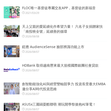
FLOC唯一基督徒專屬交友APP，基督徒的新福音
2021/03/29
天上父親的愛延續化作希望力量！ 六名子女捐贈家扶
「南投映全號」延續善的循環
2026/08/08
鎧應 AudienceSense 臉部辨識功能上市
2026/08/07
HDBank 取得越南歷來最大規模國際銀團社會貸款
2026/08/07
創智動能強化AI與經營雙軸競爭力 投資長受臺大EMBA
邀分享AI時代投資思維
2026/08/07
ASUSx三麗鷗耍酷聯萌 潮玩開學祭搶抱AI筆電！
2026/08/07