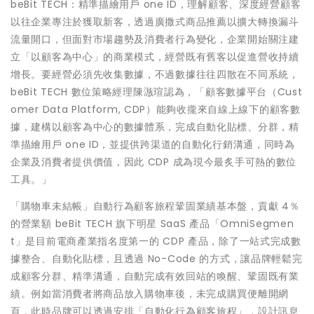
beBit TECH：精準描繪用戶 one ID，理解顧客、深度經營顧客
以往企業專注於獲取新客，透過廣撒式商品推薦以擴大轉換漏斗
流量開口，但面對市場趨勢及消費者行為變化，企業開始關注建
立「以顧客為中心」的商業模式，經營既有舊客以促進營收持續
增長。要經營必須先收集數據，不過數據往往四散在不同系統，
beBit TECH 數位策略經理陳㵀瑄認為，「顧客數據平台（Cust
omer Data Platform, CDP）能夠收攏來自線上線下的顧客數
據，建構以顧客為中心的數據體系，完成自動化貼標、分群，精
準描繪用戶 one ID，並提供跨渠道的自動化行銷溝通，同時為
企業及消費者提供價值，因此 CDP 成為現今最炙手可熱的數位
工具。」
「購物車未結帳」自動行為顧客旅程鞏固業績基本盤，貢獻 4％
的營業額 beBit TECH 旗下明星 SaaS 產品「OmniSegmen
t」是目前電商產業指名度第一的 CDP 產品，除了一站式完成數
據整合、自動化貼標，且透過 No-Code 的方式，讓品牌輕鬆完
成顧客分群、精準溝通，自動完成有效回站的喚醒、鞏固既有業
績。例如當消費者將商品放入購物車後，未完成購買便離開網
頁，此時品牌可以透過安排「自動化行為顧客旅程」，設計訊息