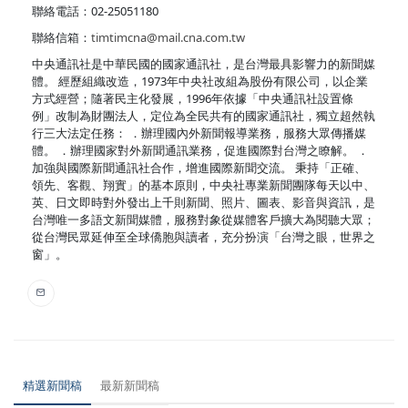
聯絡電話：02-25051180
聯絡信箱：
timtimcna@mail.cna.com.tw
中央通訊社是中華民國的國家通訊社，是台灣最具影響力的新聞媒
體。 經歷組織改造，1973年中央社改組為股份有限公司，以企業
方式經營；隨著民主化發展，1996年依據「中央通訊社設置條
例」改制為財團法人，定位為全民共有的國家通訊社，獨立超然執
行三大法定任務： ．辦理國內外新聞報導業務，服務大眾傳播媒
體。 ．辦理國家對外新聞通訊業務，促進國際對台灣之瞭解。 ．
加強與國際新聞通訊社合作，增進國際新聞交流。 秉持「正確、
領先、客觀、翔實」的基本原則，中央社專業新聞團隊每天以中、
英、日文即時對外發出上千則新聞、照片、圖表、影音與資訊，是
台灣唯一多語文新聞媒體，服務對象從媒體客戶擴大為閱聽大眾；
從台灣民眾延伸至全球僑胞與讀者，充分扮演「台灣之眼，世界之
窗」。
精選新聞稿
最新新聞稿