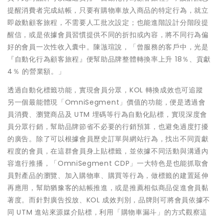
提醒消費者完成結帳，只要有購物車放入商品的特定行為，就立
即啟動顧客旅程，不需要人工批次設定；也能進階設計分階段提
醒信，或是依據會員習慣提供不同的折扣或內容，將不同行為偏
好的會員一次性收入囊中。陳㵀瑄說，「曾服務的客戶中，光是
『自動化行為顧客旅程』便幫助品牌整體轉換率上升 18％、貢獻
4％ 的營業額。」
透過自動化標籤功能，實現會員分眾，KOL 轉換成效也可追蹤
另一個最能體現「OmniSegment」價值的功能，便是透過會
員消費、瀏覽商品及 UTM 埋碼等行為自動化貼標，實現深度會
員分眾行銷，幫助品牌節省不必要的行銷預算，也避免過度打擾
的廣告。除了可以根據會員歷史訂單與網站行為，找出不同貢獻
程度的會員，在這群會員身上貼標籤，並依據不同活動與溝通內
容進行推播，「OmniSegment CDP」一大特色是也能抓取會
員對產品的瀏覽、加入購物車、購買等行為，做標籤的建置延伸
再應用，幫助猶豫客的結帳推進，或是推薦相似商品促進會員黏
著度。而針對廣告投放、KOL 成效判別，品牌則可將會員依據不
同 UTM 進站來源媒介貼標，利用「購物車漏斗」的方式觀察這