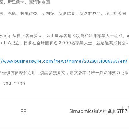
韓國、斯里蘭卡、臺灣和泰國
法國、冰島、拉脫維亞、立陶宛、斯洛伐克、斯洛維尼亞、瑞士和英國
其成員公司在法律上各自獨立，並由世界各地的稅務和法律專業人士組成。An
en Tax LLC成立，目前在全球擁有逾13,000名專業人士，並透過其成員公
://www.businesswire.com/news/home/20230131005355/en/
文僅供方便瞭解之用，煩請參照原文，原文版本乃唯一具法律效力之
5-764-2700
下一
Sirnaomics加速推進其STP7..