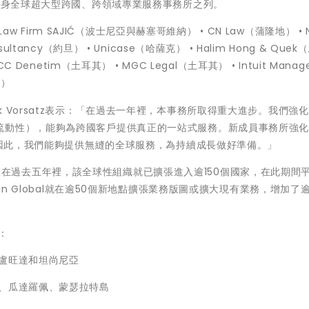
已躋身全球超大型跨國、跨領域專業服務事務所之列。
aw Firm SAJIĆ（波士尼亞與赫塞哥維納） • CN Law（蒲隆地） • 
onsultancy（約旦） • Unicase（哈薩克） • Halim Hong & Que
 ECC Denetim（土耳其） • MGC Legal（土耳其） • Intuit Mana
度）
行長Mark Vorsatz表示：「在過去一年裡，本事務所取得重大進步。我們強
流動性），能夠為跨國客戶提供真正的一站式服務。新成員事務所強
牌；因此，我們能夠提供無縫的全球服務，為持續成長做好準備。」
長迅速。僅在過去五年裡，該全球性組織就已擴張進入逾150個國家，在此期間
en Global就在逾50個新地點擴張業務版圖或擴大現有業務，增加了逾2
：
盧旺達和坦尚尼亞
大、瓜達羅佩、蒙瑟拉特島