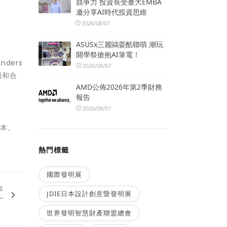
競爭力 投資長受臺大EMBA
邀分享AI時代投資思維
2026/08/07
ASUSx三麗鷗耍酷聯萌 潮玩
開學祭搶抱AI筆電！
ders
2026/08/07
司和合
AMD公佈2026年第2季財務
報告
2026/08/07
版本。
熱門標籤
國際發明展
篇
JDIE日本設計創意暨發明展
.
世界發明智慧財產聯盟總會