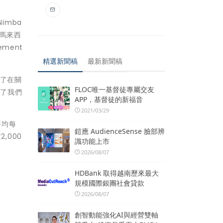
Nimba
k（馬來西
gement
精選新聞稿
最新新聞稿
化了在關
FLOC唯一基督徒專屬交友
化了我們
APP，基督徒的新福音
2021/03/29
平均每
鎧應 AudienceSense 臉部辨
,000
識功能上市
2026/08/07
HDBank 取得越南歷來最大
規模國際銀團社會貸款
2026/08/07
創智動能強化AI與經營雙軸