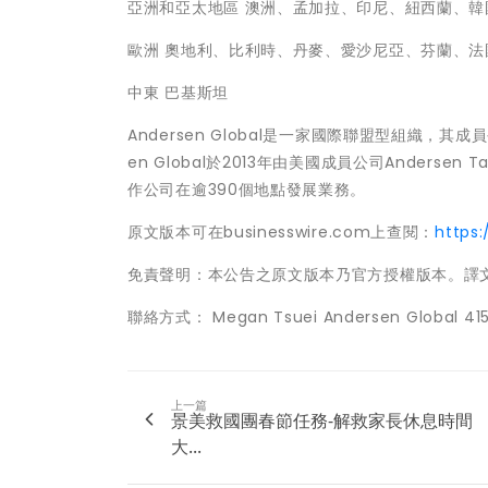
亞洲和亞太地區 澳洲、孟加拉、印尼、紐西蘭、
歐洲 奧地利、比利時、丹麥、愛沙尼亞、芬蘭、
中東 巴基斯坦
Andersen Global是一家國際聯盟型組織，
en Global於2013年由美國成員公司Anders
作公司在逾390個地點發展業務。
原文版本可在businesswire.com上查閱：
https
免責聲明：本公告之原文版本乃官方授權版本。譯
聯絡方式： Megan Tsuei Andersen Global 41
上一篇
景美救國團春節任務-解救家長休息時間
大...