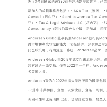
洲170多個國家的逾390個營運地點發展業務，
新加入的成員事務所包括： • A&A Tax（澳洲） • L
Conseil（幾內亞） • Saint Lawrence Tax C
亞） • Tax & Legal Advisers LLC（塔吉克） •
Consultancy（阿拉伯聯合大公國、新加坡、印
Andersen Global董事長兼Andersen執
鍵市場和專業領域的能力（包括購併、評價和全球
的全球策略，有助於進一步統一Andersen品
Andersen Global自2013年成立以來成
週有超過一筆交易。僅在2022年一年裡，Anders
名專業人員。
Andersen宣佈在2022年擴大業務版圖的國家包括
非洲 中非共和國、查德、衣索比亞、迦納、馬利、
美洲和加勒比海地區 巴西、英屬維京群島、加拿