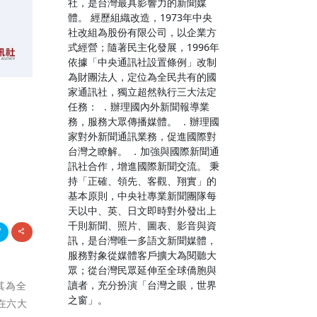
社，是台灣最具影響力的新聞媒
體。 經歷組織改造，1973年中央
社改組為股份有限公司，以企業方
式經營；隨著民主化發展，1996年
依據「中央通訊社設置條例」改制
為財團法人，定位為全民共有的國
家通訊社，獨立超然執行三大法定
任務： ．辦理國內外新聞報導業
務，服務大眾傳播媒體。 ．辦理國
家對外新聞通訊業務，促進國際對
台灣之瞭解。 ．加強與國際新聞通
訊社合作，增進國際新聞交流。 秉
持「正確、領先、客觀、翔實」的
基本原則，中央社專業新聞團隊每
天以中、英、日文即時對外發出上
千則新聞、照片、圖表、影音與資
訊，是台灣唯一多語文新聞媒體，
服務對象從媒體客戶擴大為閱聽大
眾；從台灣民眾延伸至全球僑胞與
讀者，充分扮演「台灣之眼，世界
強其為全
之窗」。
，在六大