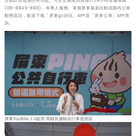
活動詳情或遇任何問題，可至官網查詢或撥打24小時客服專線
(08-8849-888)，有專人服務。掌握屏東最新活動或縣內公車
動態資訊，歡迎下載「屏東go好玩」APP及「屏東公車」APP查
詢。
屏東YouBike 2.0啟用 周縣長邀騎自行車逛燈區