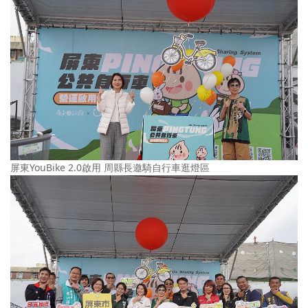
屏東YouBike 2.0啟用 周縣長邀騎自行車逛燈區