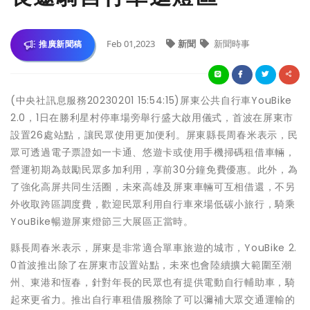
Feb 01,2023
新聞
新聞時事
推廣新聞稿
(中央社訊息服務20230201 15:54:15)屏東公共自行車YouBike
2.0，1日在勝利星村停車場旁舉行盛大啟用儀式，首波在屏東市
設置26處站點，讓民眾使用更加便利。屏東縣長周春米表示，民
眾可透過電子票證如一卡通、悠遊卡或使用手機掃碼租借車輛，
營運初期為鼓勵民眾多加利用，享前30分鐘免費優惠。此外，為
了強化高屏共同生活圈，未來高雄及屏東車輛可互相借還，不另
外收取跨區調度費，歡迎民眾利用自行車來場低碳小旅行，騎乘
YouBike暢遊屏東燈節三大展區正當時。
縣長周春米表示，屏東是非常適合單車旅遊的城市，YouBike 2.
0首波推出除了在屏東市設置站點，未來也會陸續擴大範圍至潮
州、東港和恆春，針對年長的民眾也有提供電動自行輔助車，騎
起來更省力。推出自行車租借服務除了可以彌補大眾交通運輸的