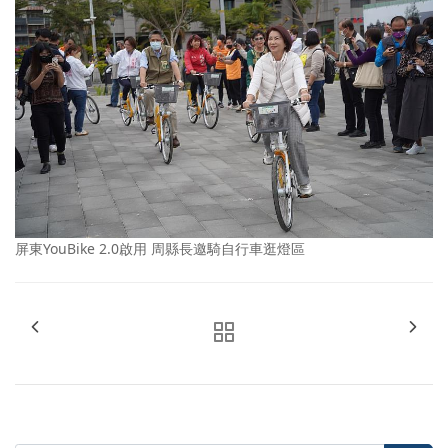
屏東YouBike 2.0啟用 周縣長邀騎自行車逛燈區