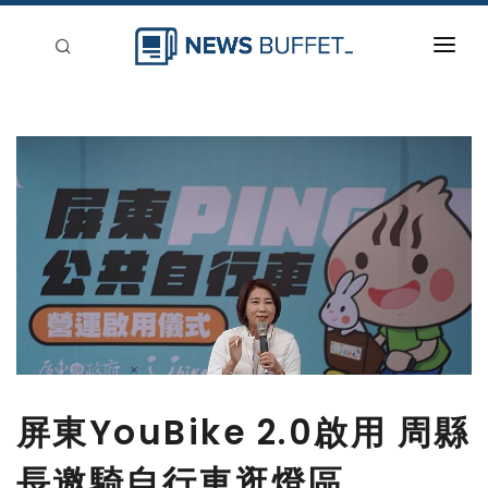
回到首頁
新聞稿分類
登入
刊登
屏東YouBike 2.0啟用 周縣
長邀騎自行車逛燈區