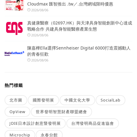
Cloudmax 匯智推出 .tw／.台灣網域限時優惠
2026/08/06
真健康醫療（02697.HK）與天津具身智能創新中心達成
戰略合作 共建具身智能醫療產業生態
2026/08/06
陳嘉樺Ella選擇Sennheiser Digital 6000打造震撼動人
的青春狂歡
2026/08/06
熱門標籤
北市圖
國際發明展
中國文化大學
SocialLab
OpView
世界發明智慧財產聯盟總會
JDIE日本設計創意暨發明展
台灣發明商品促進協會
Microchip
永春分館