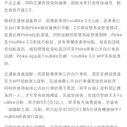
不足之處，同時又兼具環保與健康，期盼未來打造環保城市、觀
光旅遊升級2.0。
縣府交通旅遊處表示，因應新系統YouBike 2.0上線，原屏東公
共自行車系統Pbike維持服務不中斷，2月將採雙系統營運模式，
並逐步將Pbike站點退場。同時提醒民眾雙系統營運期間，Pbike
及YouBike 2.0系統不相容，皆有專屬借還車站點，租賃前請留
意站點資訊，個別營運租賃站資訊可至Pbike屏東公共自行車資
訊網、Pbike App及YouBike官網、YouBike 2.0 APP等系統查
詢。
交通旅遊處提醒，民眾騎乘屏東公共自行車前，需至官網或透過
官方APP登錄個人資料，完成免費公共自行車傷害險投保程序，
同時所使用租借公共自行車的電子票證，與平台個人資料登記應
為同一人，才可享有保險權益。完成加保後，並成功登錄天天Yo
uBike活動，單月騎11天(含)以上，即享每月抽獎資格，另還有
「南國騎士節」活動，即日起至4/30(日) 騎5次就有機會抽中Y
ouBike經典旅行套組。