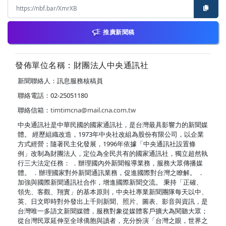
推廣新聞稿
發佈單位名稱：財團法人中央通訊社
新聞聯絡人：訊息服務核稿員
聯絡電話：02-25051180
聯絡信箱：
timtimcna@mail.cna.com.tw
中央通訊社是中華民國的國家通訊社，是台灣最具影響力的新聞媒
體。 經歷組織改造，1973年中央社改組為股份有限公司，以企業
方式經營；隨著民主化發展，1996年依據「中央通訊社設置條
例」改制為財團法人，定位為全民共有的國家通訊社，獨立超然執
行三大法定任務： ．辦理國內外新聞報導業務，服務大眾傳播媒
體。 ．辦理國家對外新聞通訊業務，促進國際對台灣之瞭解。 ．
加強與國際新聞通訊社合作，增進國際新聞交流。 秉持「正確、
領先、客觀、翔實」的基本原則，中央社專業新聞團隊每天以中、
英、日文即時對外發出上千則新聞、照片、圖表、影音與資訊，是
台灣唯一多語文新聞媒體，服務對象從媒體客戶擴大為閱聽大眾；
從台灣民眾延伸至全球僑胞與讀者，充分扮演「台灣之眼，世界之