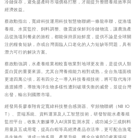
冷鏈保存，避免盛產時市場價格打壓，才能提升整體養殖效率與
經濟效益。
蔡政勳指出，寬緯科技運用科技智慧物聯網一條龍串聯，從渔塭
養殖、水質監控、飼料調整、微震波保鮮到冷鏈物流，讓農漁產
品從漁塭到餐桌的旅程，都能保持原始鮮度，提供不論是全球關
注的糧食短缺，亦或台灣面臨人口老化的人力短缺等問題，具有
潛力可行的解決方案。
蔡政勳強調，水產養殖業相較畜牧業對地球更友善，是提供人類
蛋白質的重要來源。尤其台灣養殖能力相對成熟，全台魚塭面積
更達四萬公頃，若有四分之一導入科技養殖技術，將可取代海洋
過渡捕撈，導致海洋生物多樣性遭到破壞失衡的威脅，並從台灣
出發，輸出到國際市場。
經發局長廖泰翔肯定寬緯科技整合感測器、窄頻物聯網（NB IO
T）、雲端系統、資料運算及人工智慧技術，研發智能水產養殖
監控平台，收集大數據導入AI演算監測水質，成功減少三成飼料
用量及五成用電，提高白蝦等高經濟產品存活率，更可配合漁電
共生施作，達成一地多用、產業升級，獲全台逾800處案場採