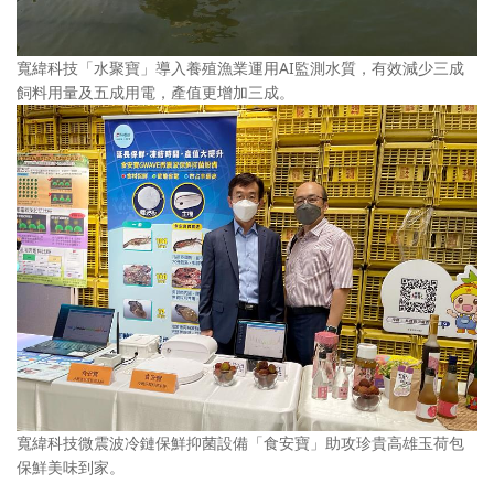
寬緯科技「水聚寶」導入養殖漁業運用AI監測水質，有效減少三成
飼料用量及五成用電，產值更增加三成。
寬緯科技微震波冷鏈保鮮抑菌設備「食安寶」助攻珍貴高雄玉荷包
保鮮美味到家。