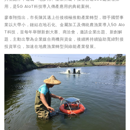
用，是5G AIoT科技導入傳產應用的典範案例。
廖泰翔指出，市長陳其邁上任後積極推動產業轉型，聯手國營事
業以大帶小，鏈結在地石化、金屬加工及傳統農漁業導入5G AIo
T科技，並每年舉辦新創大賽、商洽會，邀請企業出題、新創解
題，主動出擊為企業媒合商機與資金，後續將持續協助寬緯對接
投資單位，加速在地農漁業轉型與綠能產業發展。