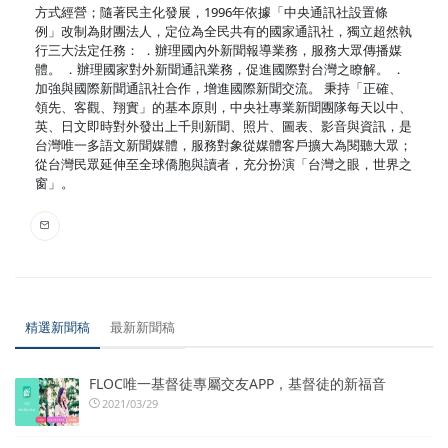
方式經營；隨著民主化發展，1996年依據「中央通訊社設置條
例」改制為財團法人，定位為全民共有的國家通訊社，獨立超然執
行三大法定任務： ．辦理國內外新聞報導業務，服務大眾傳播媒
體。 ．辦理國家對外新聞通訊業務，促進國際對台灣之瞭解。 ．
加強與國際新聞通訊社合作，增進國際新聞交流。 秉持「正確、
領先、客觀、翔實」的基本原則，中央社專業新聞團隊每天以中、
英、日文即時對外發出上千則新聞、照片、圖表、影音與資訊，是
台灣唯一多語文新聞媒體，服務對象從媒體客戶擴大為閱聽大眾；
從台灣民眾延伸至全球僑胞與讀者，充分扮演「台灣之眼，世界之
窗」。
精選新聞稿
最新新聞稿
FLOC唯一基督徒專屬交友APP，基督徒的新福音
2021/03/29