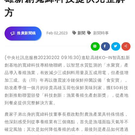
方
Feb 02,2023
新聞
新聞時事
推廣新聞稿
(中央社訊息服務20230202 09:16:30)進駐高雄KO-IN智高點新
創基地的寬緯科技專精物聯網，以智慧水質監測的「水聚寶」產
品導入養殖漁業，有效減少三成飼料用量及五成用電，但產值增
加三成。去（111）年再以微震波冷鏈保鮮抑菌設備「食安寶」，
助攻產季僅一個月的珍貴高雄玉荷包保鮮美味到家，獲ESG科技
創新推動聯盟頒發「科技創新：漁業養殖生產創新獎」，從產地
到餐桌提供完整解決方案。
農家子弟出身的寬緯科技董事長蔡政勳對農漁產業具特殊情感，
他深刻感受到從事養殖業有三個痛點，首先是漁塭面臨天氣等不
確定風險；其次是如何降低養殖的成本，最後則是產品如何透過