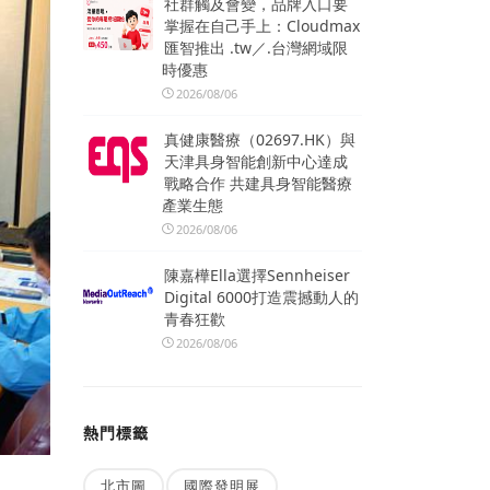
社群觸及會變，品牌入口要
掌握在自己手上：Cloudmax
匯智推出 .tw／.台灣網域限
時優惠
2026/08/06
真健康醫療（02697.HK）與
天津具身智能創新中心達成
戰略合作 共建具身智能醫療
產業生態
2026/08/06
陳嘉樺Ella選擇Sennheiser
Digital 6000打造震撼動人的
青春狂歡
2026/08/06
熱門標籤
北市圖
國際發明展