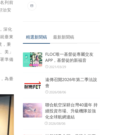
都名列前
好治安
，深化
造就臺東
精選新聞稿
最新新聞稿
號，秉
善、美」
FLOC唯一基督徒專屬交友
部署準備
APP，基督徒的新福音
2021/03/29
赴，為臺
遠傳召開2026年第二季法說
會
2026/08/06
聯合航空深耕台灣40週年 持
續投資市場、升級機隊並強
化全球航網連結
2026/08/06