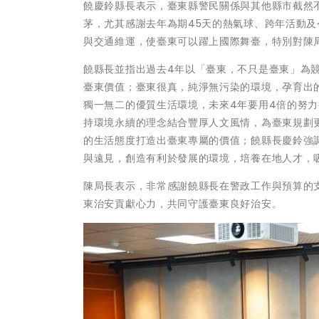
饒慶鈴縣長表示，臺東縣警民關係與其他縣市截然
茅，尤其感謝去年為期45天的熱氣球、跨年活動及
與交通維運，使臺東可以躍上國際舞臺，特別對陳
饒縣長並指出過去4年以「臺東，不只是臺東」為
臺東價值；臺東很真，純淨無污染的環境，孕育出
獨一無二的優質生活環境，未來4年要用4倍的努
持環境永續的理念結合豐厚人文風情，為臺東規劃
的生活態度打造出臺東專屬的價值；饒縣長慶鈴強
與遠見，創造有利於發展的環境，培養在地人才，
陳局長表示，非常感謝饒縣長在警政工作與預算的
東治安貢獻心力，共同守護臺東良好治安。