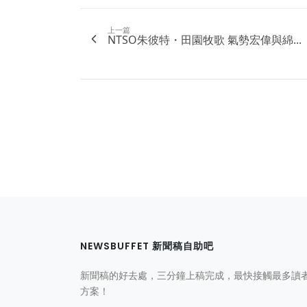
上一篇
NTSO朱彼特・田園牧歌 氣勢宏偉與綿...
NEWSBUFFET 新聞稿自助吧
新聞稿的好去處，三分鐘上稿完成，最快接觸最多讀
方案！