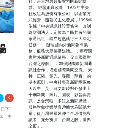
社，是台灣最具影響力的新聞媒
體。 經歷組織改造，1973年中央
社改組為股份有限公司，以企業方
式經營；隨著民主化發展，1996年
依據「中央通訊社設置條例」改制
為財團法人，定位為全民共有的國
家通訊社，獨立超然執行三大法定
任務： ．辦理國內外新聞報導業
暢
務，服務大眾傳播媒體。 ．辦理國
家對外新聞通訊業務，促進國際對
台灣之瞭解。 ．加強與國際新聞通
訊社合作，增進國際新聞交流。 秉
持「正確、領先、客觀、翔實」的
基本原則，中央社專業新聞團隊每
天以中、英、日文即時對外發出上
千則新聞、照片、圖表、影音與資
訊，是台灣唯一多語文新聞媒體，
服務對象從媒體客戶擴大為閱聽大
1日下
眾；從台灣民眾延伸至全球僑胞與
隊、中
讀者，充分扮演「台灣之眼，世界
之窗」。