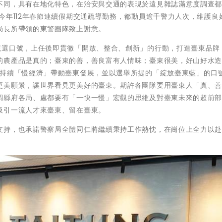
不同，具有在地化特色，在治安與交通的表現於遠見雜誌滿意度調查
今年112年春節連續假期交通疏導勤務，都動員逾千警力人次，維護良
局長所帶領的東警團隊致上謝意。
競選口號，上任後即貫徹「開放、整合、創新」的行動，打造臺東品牌
的農產品是真的；臺東的善，善良富有人情味；臺東很美，好山好水
力持續「慢經濟」帶動臺東發展，並以選舉所提的「綻放臺東藍」的口
更美願景，讓世界看見更美好的臺東。期許各團隊要用臺東人「真、
調縣府各局、處都要有「一快一慢」宏觀的思維及對臺東未來的超前
吸引一流人才來臺東、留在臺東。
支持，也承諾警察局全體同仁將繼續秉持工作熱忱，在崗位上全力以