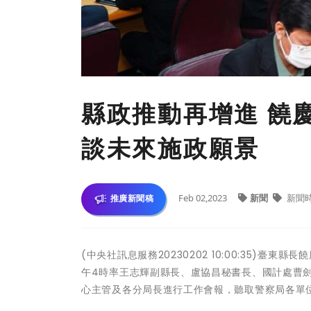
縣政推動再增進 饒
談未來施政願景
Feb 02,2023
新聞
新聞
推廣新聞稿
(中央社訊息服務20230202 10:00:35)
午4時率王志輝副縣長、盧協昌秘書長、國計處曹
心主管及各分局長進行工作會報，聽取警察局各單