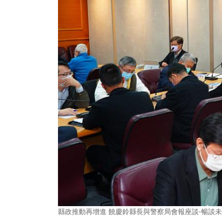
縣政推動再增進 饒慶鈴縣長與警察局會報座談-暢談