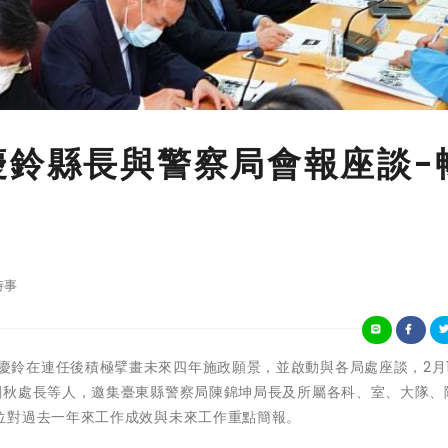
慶鈴縣長與警察局會報座談-
時事
臺東縣長饒慶鈴在連任後積極擘畫未來四年施政願景，並啟動與各局處座談，2月
劍秋處長等人，邀集臺東縣警察局陳錦坤局長及所屬各科、室、大隊、
位對過去一年來工作成效與未來工作重點簡報。