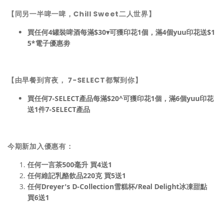
【同另一半啤一啤，Chill Sweet二人世界】
買任何4罐裝啤酒每滿$30▾可獲印花1個，滿4個yuu印花送$1
5*電子優惠劵
【由早餐到宵夜， 7-SELECT都幫到你】
買任何7-SELECT產品每滿$20^可獲印花1個，滿6個yuu印花
送1件7-SELECT產品
今期新加入優惠有：
任何一言茶500毫升 買4送1
任何維記乳酪飲品220克 買5送1
任何Dreyer's D-Collection雪糕杯/Real Delight冰凍甜點
買6送1