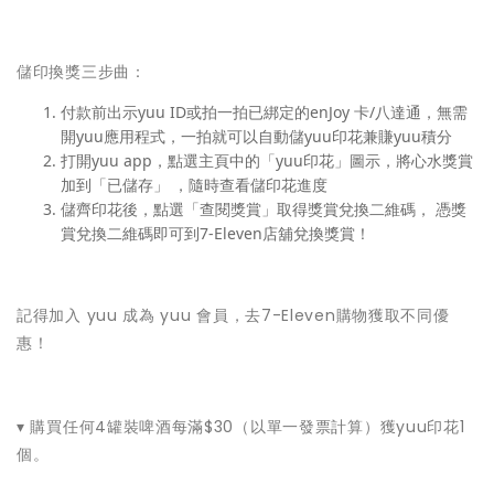
儲印換獎三步曲：
付款前出示yuu ID或拍一拍已綁定的enJoy 卡/八達通，無需
開yuu應用程式，一拍就可以自動儲yuu印花兼賺yuu積分
打開yuu app，點選主頁中的「yuu印花」圖示，將心水獎賞
加到「已儲存」 ，隨時查看儲印花進度
儲齊印花後，點選「查閱獎賞」取得獎賞兌換二維碼， 憑獎
賞兌換二維碼即可到7-Eleven店舖兌換獎賞！
記得加入 yuu 成為 yuu 會員，去7-Eleven購物獲取不同優
惠！
▾ 購買任何4罐裝啤酒每滿$30（以單一發票計算）獲yuu印花1
個。