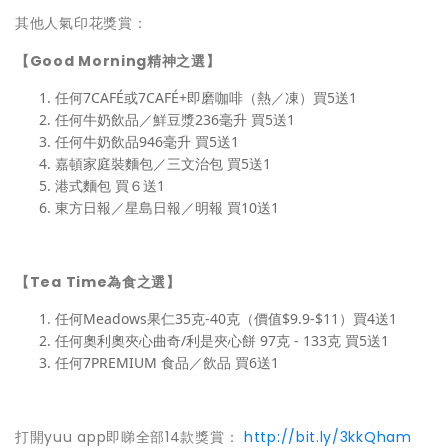
其他人氣印花獎賞：
【Good Morning精神之選】
任何7CAFÉ或7CAFÉ+即磨咖啡（熱／凍）買5送1
任何牛奶飲品／鮮豆漿236毫升 買5送1
任何牛奶飲品946毫升 買5送1
嘉頓家庭裝麵包／三文治包 買5送1
港式麵包 買６送1
東方日報／星島日報／明報 買10送1
【Tea Time為食之選】
任何Meadows果仁35克-40克（價值$9.9-$11）買4送1
任何奧利奧夾心曲奇/利是夾心餅 97克 - 133克 買5送1
任何7PREMIUM 食品／飲品 買6送1
打開yuu app即睇全部14款獎賞：
http://bit.ly/3kkQham