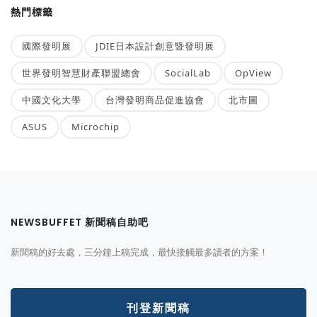
熱門標籤
國際發明展
JDIE日本設計創意暨發明展
世界發明智慧財產聯盟總會
SocialLab
OpView
中國文化大學
台灣發明商品促進協會
北市圖
ASUS
Microchip
NEWSBUFFET 新聞稿自助吧
新聞稿的好去處，三分鐘上稿完成，最快接觸最多讀者的方案！
刊登新聞稿