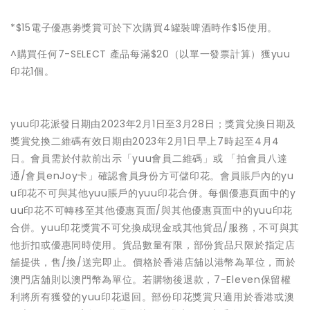
*$15電子優惠劵獎賞可於下次購買4罐裝啤酒時作$15使用。
^購買任何7-SELECT 產品每滿$20（以單一發票計算）獲yuu
印花1個。
yuu印花派發日期由2023年2月1日至3月28日；獎賞兌換日期及
獎賞兌換二維碼有效日期由2023年2月1日早上7時起至4月4
日。會員需於付款前出示「yuu會員二維碼」或 「拍會員八達
通/會員enJoy卡」確認會員身份方可儲印花。會員賬戶內的yu
u印花不可與其他yuu賬戶的yuu印花合併。每個優惠頁面中的y
uu印花不可轉移至其他優惠頁面/與其他優惠頁面中的yuu印花
合併。yuu印花獎賞不可兌換成現金或其他貨品/服務，不可與其
他折扣或優惠同時使用。貨品數量有限，部份貨品只限於指定店
舖提供，售/換/送完即止。價格於香港店舖以港幣為單位，而於
澳門店舖則以澳門幣為單位。若購物後退款，7-Eleven保留權
利將所有獲發的yuu印花退回。部份印花獎賞只適用於香港或澳