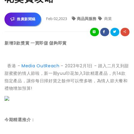
Feb 02,2023
商品與服務
商業
推廣新聞稿
新增3款獎賞 一買即儲 儲夠即賞
香港 -
Media OutReach
- 2023年2月1日 - 踏入二月又到甜
甜蜜蜜的情人節啦，新一期yuu印花加入3款精選產品，共14款
指定產品，讓你每日掃好貨之餘仲可以慳多啲，為情人節大餐和
禮物增加預算!
今期精選推介：