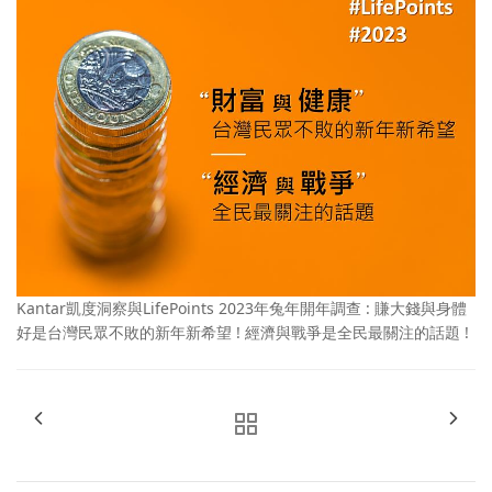
Kantar凱度洞察與LifePoints 2023年兔年開年調查 : 賺大錢與身體
好是台灣民眾不敗的新年新希望 ! 經濟與戰爭是全民最關注的話題 !