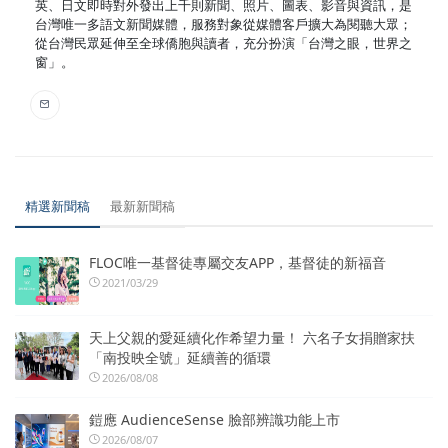
英、日文即時對外發出上千則新聞、照片、圖表、影音與資訊，是
台灣唯一多語文新聞媒體，服務對象從媒體客戶擴大為閱聽大眾；
從台灣民眾延伸至全球僑胞與讀者，充分扮演「台灣之眼，世界之
窗」。
精選新聞稿
最新新聞稿
FLOC唯一基督徒專屬交友APP，基督徒的新福音
2021/03/29
天上父親的愛延續化作希望力量！ 六名子女捐贈家扶
「南投映全號」延續善的循環
2026/08/08
鎧應 AudienceSense 臉部辨識功能上市
2026/08/07