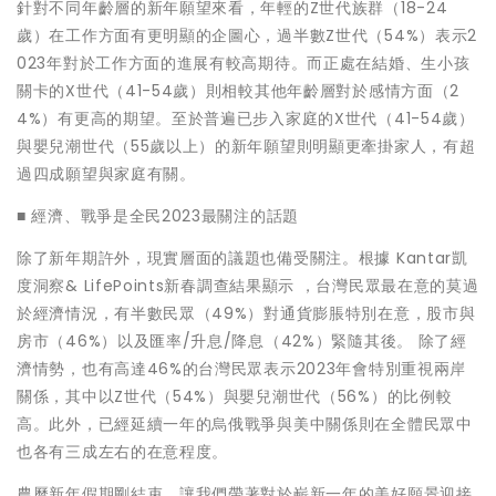
針對不同年齡層的新年願望來看，年輕的Z世代族群（18-24
歲）在工作方面有更明顯的企圖心，過半數Z世代（54%）表示2
023年對於工作方面的進展有較高期待。而正處在結婚、生小孩
關卡的X世代（41-54歲）則相較其他年齡層對於感情方面（2
4%）有更高的期望。至於普遍已步入家庭的X世代（41-54歲）
與嬰兒潮世代（55歲以上）的新年願望則明顯更牽掛家人，有超
過四成願望與家庭有關。
■ 經濟、戰爭是全民2023最關注的話題
除了新年期許外，現實層面的議題也備受關注。根據 Kantar凱
度洞察& LifePoints新春調查結果顯示 ，台灣民眾最在意的莫過
於經濟情況，有半數民眾（49%）對通貨膨脹特別在意，股市與
房市（46%）以及匯率/升息/降息（42%）緊隨其後。 除了經
濟情勢，也有高達46%的台灣民眾表示2023年會特別重視兩岸
關係，其中以Z世代（54%）與嬰兒潮世代（56%）的比例較
高。此外，已經延續一年的烏俄戰爭與美中關係則在全體民眾中
也各有三成左右的在意程度。
農曆新年假期剛結束，讓我們帶著對於嶄新一年的美好願景迎接