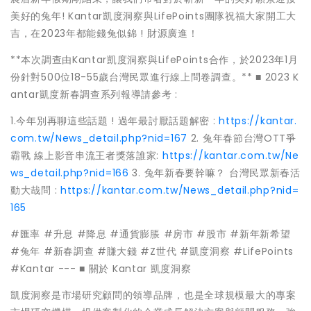
美好的兔年! Kantar凱度洞察與LifePoints團隊祝福大家開工大
吉，在2023年都能錢兔似錦 ! 財源廣進！
**本次調查由Kantar凱度洞察與LifePoints合作，於2023年1月
份針對500位18-55歲台灣民眾進行線上問卷調查。** ■ 2023 K
antar凱度新春調查系列報導請參考 :
1.今年別再聊這些話題 ! 過年最討厭話題解密 :
https://kantar.
com.tw/News_detail.php?nid=167
2. 兔年春節台灣OTT爭
霸戰 線上影音串流王者獎落誰家:
https://kantar.com.tw/Ne
ws_detail.php?nid=166
3. 兔年新春要幹嘛？ 台灣民眾新春活
動大哉問 :
https://kantar.com.tw/News_detail.php?nid=
165
#匯率 #升息 #降息 #通貨膨脹 #房市 #股市 #新年新希望
#兔年 #新春調查 #賺大錢 #Z世代 #凱度洞察 #LifePoints
#Kantar --- ■ 關於 Kantar 凱度洞察
凱度洞察是市場研究顧問的領導品牌，也是全球規模最大的專案