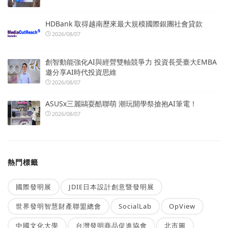
HDBank 取得越南歷來最大規模國際銀團社會貸款
2026/08/07
創智動能強化AI與經營雙軸競爭力 投資長受臺大EMBA
邀分享AI時代投資思維
2026/08/07
ASUSx三麗鷗耍酷聯萌 潮玩開學祭搶抱AI筆電！
2026/08/07
熱門標籤
國際發明展
JDIE日本設計創意暨發明展
世界發明智慧財產聯盟總會
SocialLab
OpView
中國文化大學
台灣發明商品促進協會
北市圖