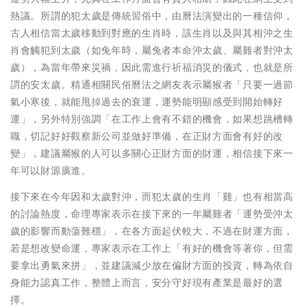
熱議。所謂的犯太歲是傳統習俗中，由曆法演變出的一種信仰，
古人相信當太歲移動到對應的生肖時，該生肖以及與其相沖之生
肖會觸犯到太歲（如兔年時，屬兔者本命沖太歲、屬雞者對沖太
歲），為當年帶來災禍，因此需進行祈福消災的儀式，也就是所
謂的安太歲。精通相關民俗曆法之網友表示屬猴者「只要一過節
氣小寒後，就能甩掉過去的衰運，運勢能明顯感受到開始轉好
運」，另外特別強調「在工作上會有不錯的機會，如果想跳槽轉
職，切記好好觀察新公司並做好準備，在正財方面會有好的改
變」，建議屬猴的人可以多關心正財方面的財運，相信接下來一
年可以財源廣進。
接下來在今年因和太歲對沖，而犯太歲的生肖「雞」也有相當高
的討論熱度，命理專家表示在接下來的一年屬雞者「運勢受沖太
歲的影響而動蕩難穩」，在各方面起伏較大，不過在財運方面，
若是想改變命運，專家表示在工作上「有好的機會等著你，但需
要拿出勇氣來拼」，並建議減少放在偏財方面的投資，轉為依自
身能力認真工作，整體上而言，安分守好現有產業是最好的選
擇。