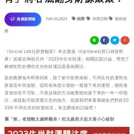
Feb 04,2023
娛樂
休閒活動
藝術娛
推廣新聞稿
樂
《Social Lab社群實驗室》本次透過《OpView社群口碑資料
庫》追蹤近兩個月內「2023年生肖財運」相關話題討論，帶您了
解網友對於哪些生肖的財運話題最為關注。
新的農曆兔年即將到來，除了家中除舊佈新，不同生肖的運勢也
跟著流年而改變。從民俗角度出發能一窺接下來的運勢，雖然過
度迷信並不可取，不過這樣的方法確實能給接下來的一年一些期
許，或提點可能需要注意的地方。就讓我們來看看網友們對於20
23年不同生肖的財運狀況，有怎麼樣的討論吧！
屬「猴」者脫離太歲將翻身！犯太歲易大起大落小心破財