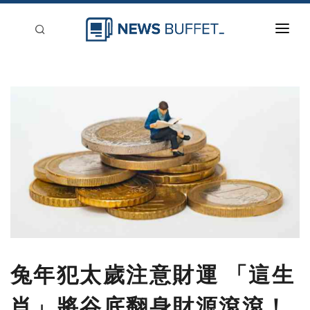
回到首頁
新聞稿分類
登入
刊登
兔年犯太歲注意財運 「這生
肖」將谷底翻身財源滾滾！