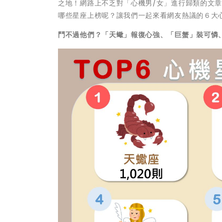
之地！網路上不乏對「心機男/女」進行歸類的文
哪些星座上榜呢？讓我們一起來看網友熱議的６大
鬥不過他們？「天蠍」報復心強、「巨蟹」裝可憐