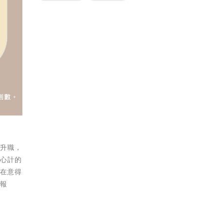
取升職，
於心計的
是在意得
的報