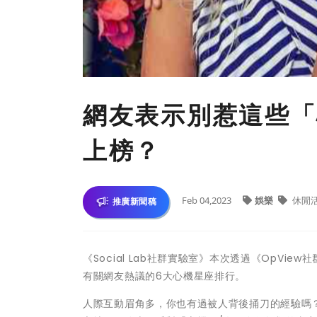
網友表示別惹這些「
上榜？
Feb 04,2023
娛樂
休閒
推廣新聞稿
《Social Lab社群實驗室》本次透過《OpV
有關網友熱議的6大心機星座排行。
人際互動眉角多，你也有過被人背後捅刀的經驗嗎