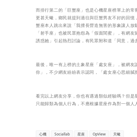
而排行第二的「巨蟹座」也是心機星座榜單上的常
更甚天蠍，鄉民就提到過往與巨蟹男友不好的回憶
蟹座本人跳出來說「我擅長營造無害的形象讓人放
「射手座」也被民眾抱怨為「假面閨蜜」，有網友
誘惑她」引起熱烈討論，有民眾附和道「同意，過
最後，唯一有上榜的土象星座「處女座」，被網友
你」，不少網友紛紛表示認同，「處女座心思細膩
看完以上網友分享，你也有遇過類似經驗嗎？但是
只能歸類為個人行為，不應根據星座作為對一個人
心機
Sociallab
星座
OpView
天蠍