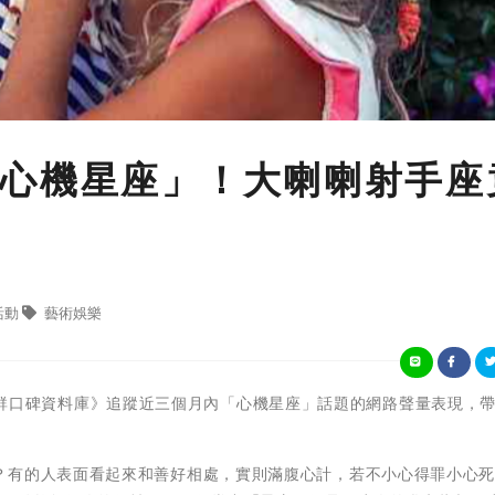
心機星座」！大喇喇射手座
活動
藝術娛樂
iew社群口碑資料庫》追蹤近三個月內「心機星座」話題的網路聲量表現，
？有的人表面看起來和善好相處，實則滿腹心計，若不小心得罪小心