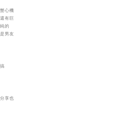
巨蟹心機
，還有巨
單純的
說是男友
。
後搞
。
的分享也