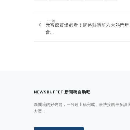
上一篇
元宵節賞燈必看！網路熱議前六大熱門燈
會...
NEWSBUFFET 新聞稿自助吧
新聞稿的好去處，三分鐘上稿完成，最快接觸最多讀
方案！