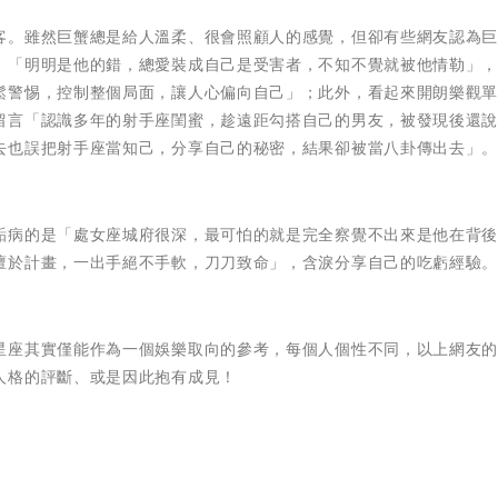
客。雖然巨蟹總是給人溫柔、很會照顧人的感覺，但卻有些網友認為
，「明明是他的錯，總愛裝成自己是受害者，不知不覺就被他情勒」
鬆警惕，控制整個局面，讓人心偏向自己」；此外，看起來開朗樂觀
留言「認識多年的射手座閨蜜，趁遠距勾搭自己的男友，被發現後還
去也誤把射手座當知己，分享自己的秘密，結果卻被當八卦傳出去」
詬病的是「處女座城府很深，最可怕的就是完全察覺不出來是他在背
擅於計畫，一出手絕不手軟，刀刀致命」，含淚分享自己的吃虧經驗
星座其實僅能作為一個娛樂取向的參考，每個人個性不同，以上網友
人格的評斷、或是因此抱有成見！