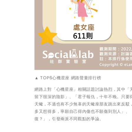
▲ TOP6心機星座 網路聲量排行榜
網路上對「心機星座」相關話題討論熱烈，其中「
留下很深的陰影」、「君子報仇，十年不晚。只要
天蠍，不過也有不少無辜的天蠍座朋友跳出來反駁
多又想得多，寧願自己得內傷也不願傷到別人」、
復？」，引發兩派不同觀點的爭論。