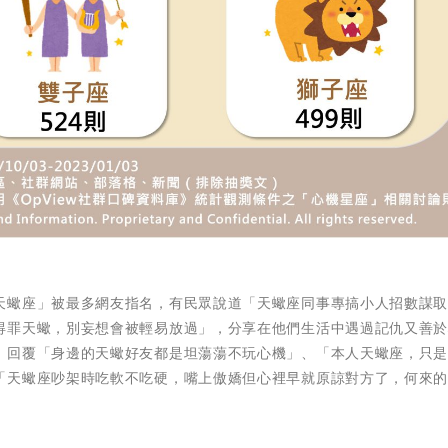
天蠍座」被最多網友指名，有民眾說道「天蠍座同事專搞小人招數謀
得罪天蠍，別妄想會被輕易放過」，分享在他們生活中遇過記仇又善
，回覆「身邊的天蠍好友都是坦蕩蕩不玩心機」、「本人天蠍座，只
「天蠍座吵架時吃軟不吃硬，嘴上傲嬌但心裡早就原諒對方了，何來