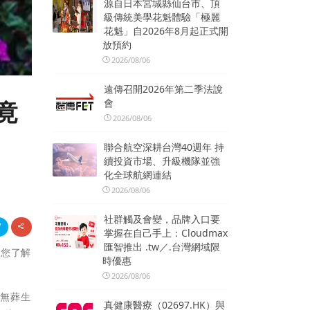
源自日本宮城縣仙台市、頂
級傳統美學花魁體驗「極麗
花魁」自2026年8月起正式開
放預約
2026/08/06
遠傳召開2026年第二季法說
會
竟
2026/08/06
聯合航空深耕台灣40週年 持
續投資市場、升級機隊並強
化全球航網連結
2026/08/06
社群觸及會變，品牌入口要
掌握在自己手上：Cloudmax
匯智推出 .tw／.台灣網域限
帶您了解
時優惠
2026/08/06
死無葬生
真健康醫療（02697.HK）與