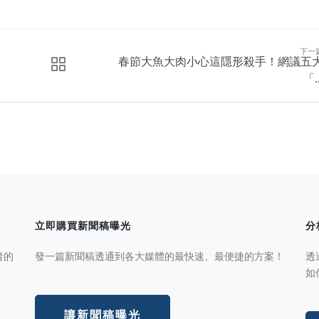
下一
春節大魚大肉小心這隱形殺手！網議五
「..
立即購買新聞稿曝光
分
者的
發一篇新聞稿透通到各大媒體的最快速、最便捷的方案！
透
如
讓新聞稿曝光