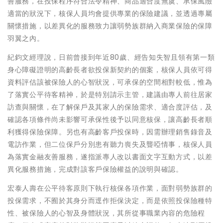
善服務，在投保程序符合法令精神、商品適合度無虞、承保風險
適當的狀況下，核保人員均會提供專業的保險建議，並透過專屬
關懷措施，以差異化的服務致力讓弱勢族群納入商業保險的保障
羽翼之內。
紀鈞文經理說，日前曾接到年近80歲、經告知失智且領有第一類
身心障礙證明的高齡長者欲投保新契約的個案，核保人員依可得
資料評估該被保險人的心智狀況，可承保的空間相對較低，惟為
了落實公平待客精神，於是特別請示主管，建議由專人前往居家
訪查與關懷，在了解保戶及其家人的保險需求、適合度評估，及
確認各項條件尚未影響可承保性後予以同意核保，讓高齡長者順
利獲得保險保障。另也有高齡客戶投保時，因需辦理銷售錄音及
電訪作業，但二位保戶分別患有聽力喪失及聾啞情事，核保人員
為落實金融友善服務，遂指派專人改以書面文字互動方式，以差
異化服務措施，完成對該客戶保險權益的說明與確認。
宏泰人壽在公平待客原則下執行核保各項作業，面對弱勢族群的
投保需求，不囿於其身分而逕作拒保決定，而是依照投保險種特
性、被保險人的心智及身體狀況，其所從事職業內容的危險程