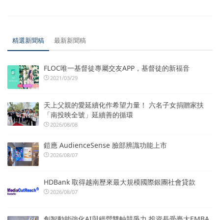
精選新聞稿
最新新聞稿
FLOC唯一基督徒專屬交友APP，基督徒的新福音
2021/03/29
天上父親的愛延續化作希望力量！ 六名子女捐贈家扶
「南投映全號」延續善的循環
2026/08/08
鎧應 AudienceSense 臉部辨識功能上市
2026/08/07
HDBank 取得越南歷來最大規模國際銀團社會貸款
2026/08/07
創智動能強化AI與經營雙軸競爭力 投資長受臺大EMBA