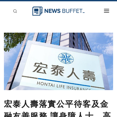
回到首頁
新聞稿分類
登入
刊登
宏泰人壽落實公平待客及金
融友善服務 讓身障人士、高