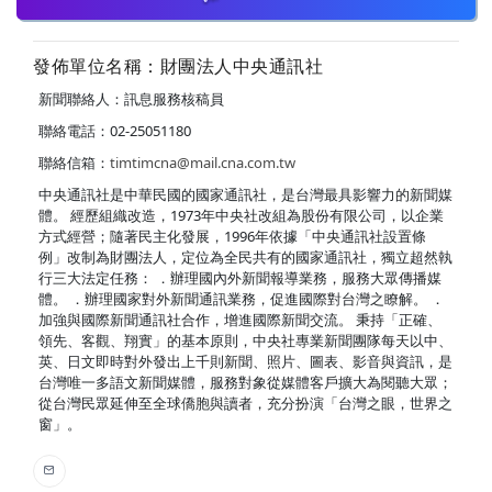
發佈單位名稱：財團法人中央通訊社
新聞聯絡人：訊息服務核稿員
聯絡電話：02-25051180
聯絡信箱：
timtimcna@mail.cna.com.tw
中央通訊社是中華民國的國家通訊社，是台灣最具影響力的新聞媒
體。 經歷組織改造，1973年中央社改組為股份有限公司，以企業
方式經營；隨著民主化發展，1996年依據「中央通訊社設置條
例」改制為財團法人，定位為全民共有的國家通訊社，獨立超然執
行三大法定任務： ．辦理國內外新聞報導業務，服務大眾傳播媒
體。 ．辦理國家對外新聞通訊業務，促進國際對台灣之瞭解。 ．
加強與國際新聞通訊社合作，增進國際新聞交流。 秉持「正確、
領先、客觀、翔實」的基本原則，中央社專業新聞團隊每天以中、
英、日文即時對外發出上千則新聞、照片、圖表、影音與資訊，是
台灣唯一多語文新聞媒體，服務對象從媒體客戶擴大為閱聽大眾；
從台灣民眾延伸至全球僑胞與讀者，充分扮演「台灣之眼，世界之
窗」。