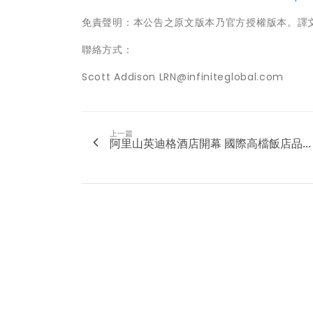
免責聲明：本公告之原文版本乃官方授權版本。譯
聯絡方式：
Scott Addison LRN@infiniteglobal.com
上一篇
阿里山英迪格酒店開幕 國際高檔飯店品...