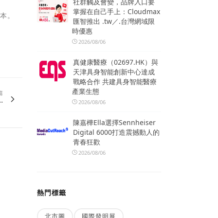
社群觸及會變，品牌入口要
掌握在自己手上：Cloudmax
版本。
匯智推出 .tw／.台灣網域限
時優惠
2026/08/06
真健康醫療（02697.HK）與
天津具身智能創新中心達成
戰略合作 共建具身智能醫療
產業生態
篇
.
2026/08/06
陳嘉樺Ella選擇Sennheiser
Digital 6000打造震撼動人的
青春狂歡
2026/08/06
熱門標籤
北市圖
國際發明展