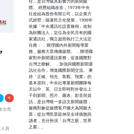
社，是台灣最具影響力的新聞媒
體。 經歷組織改造，1973年中央
社改組為股份有限公司，以企業方
式經營；隨著民主化發展，1996年
依據「中央通訊社設置條例」改制
為財團法人，定位為全民共有的國
家通訊社，獨立超然執行三大法定
，
任務： ．辦理國內外新聞報導業
務，服務大眾傳播媒體。 ．辦理國
家對外新聞通訊業務，促進國際對
台灣之瞭解。 ．加強與國際新聞通
訊社合作，增進國際新聞交流。 秉
持「正確、領先、客觀、翔實」的
基本原則，中央社專業新聞團隊每
天以中、英、日文即時對外發出上
千則新聞、照片、圖表、影音與資
訊，是台灣唯一多語文新聞媒體，
服務對象從媒體客戶擴大為閱聽大
緣政治危
眾；從台灣民眾延伸至全球僑胞與
讀者，充分扮演「台灣之眼，世界
之窗」。
業人員