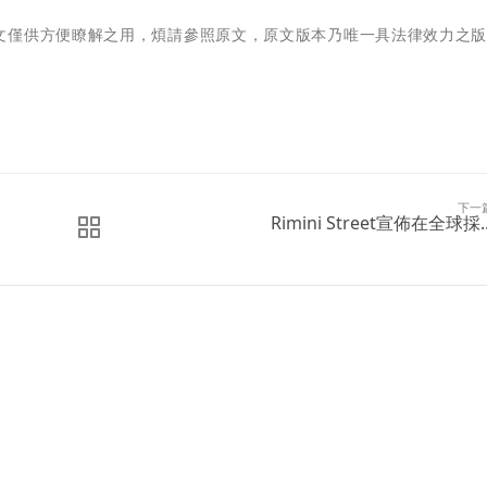
文僅供方便瞭解之用，煩請參照原文，原文版本乃唯一具法律效力之
下一
Rimini Street宣佈在全球採..