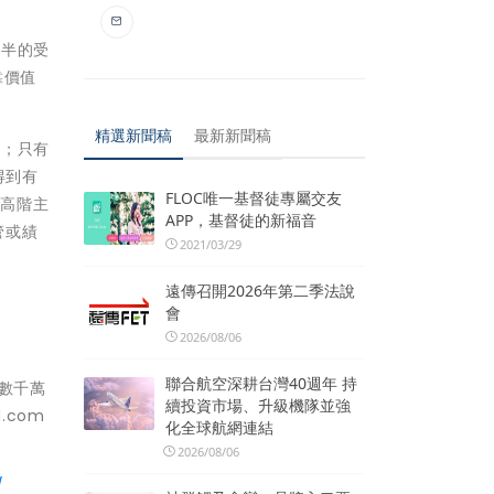
一半的受
靠價值
精選新聞稿
最新新聞稿
訓；只有
得到有
FLOC唯一基督徒專屬交友
慮高階主
APP，基督徒的新福音
管或績
2021/03/29
遠傳召開2026年第二季法說
會
2026/08/06
聯合航空深耕台灣40週年 持
和數千萬
續投資市場、升級機隊並強
.com
化全球航網連結
2026/08/06
/