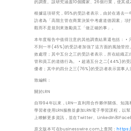
的調查。該研究涵蓋10個國家、26個行業，使其
根據這項研究，85%的受訪者表示，由於在過去
訪者為「高階主管在商業決策中考慮道德因素」項打
觀而不是規則來激勵員工「做正確的事」。
本年度報告中值得注意的其他調查結果還包括： • 
不到一半(45%)的受訪者加強了這方面的風險管控
效處理；其中五分之三的受訪者表示，所在組織正
管和員工的道德行為。 • 超過五分之二(44%)
優者；其中約四分之三(76%)的受訪者表示當事
致編輯：
關於LRN
自1994年以來，LRN一直利用合作夥伴關係、知
學習者使用LRN服務並參加LRN電子學習課程，以
上瞭解更多資訊，並在Twitter、LinkedIn和Fa
原文版本可在businesswire.com上查閱：
https