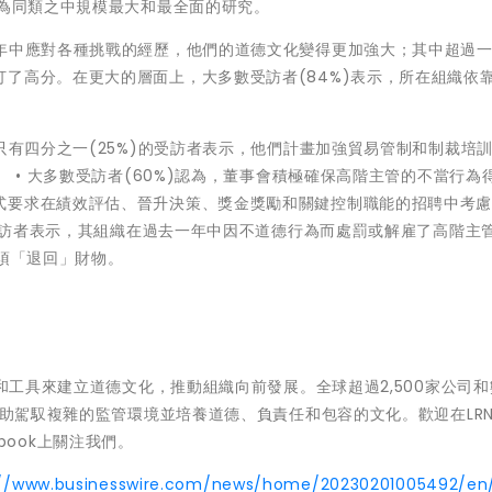
成為同類之中規模最大和最全面的研究。
一年中應對各種挑戰的經歷，他們的道德文化變得更加強大；其中超過
了高分。在更大的層面上，大多數受訪者(84%)表示，所在組織依
只有四分之一(25%)的受訪者表示，他們計畫加強貿易管制和制裁培
。 • 大多數受訪者(60%)認為，董事會積極確保高階主管的不當行為
式要求在績效評估、晉升決策、獎金獎勵和關鍵控制職能的招聘中考
的受訪者表示，其組織在過去一年中因不道德行為而處罰或解雇了高階主
人須「退回」財物。
識和工具來建立道德文化，推動組織向前發展。全球超過2,500家公司
幫助駕馭複雜的監管環境並培養道德、負責任和包容的文化。歡迎在LRN
cebook上關注我們。
://www.businesswire.com/news/home/20230201005492/en