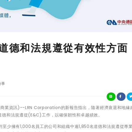
在道德和法規遵從有效性方面
時事
-(美國商業資訊)--LRN Corporation的新報告指出，隨著經濟衰退和地
德和法規遵從(E&C)工作，以確保韌性和卓越績效。
對至少擁有1,000名員工的公司和組織中逾1,850名道德和法規遵從專