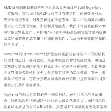
AMD資深副總裁兼資料中心與通訊集團總經理Salil Raje表示：
「雲端原生電信網路為CSP提供了具有靈活性、較低營運成本、
易於管理的系統，以及更廣泛的生態系統，讓CSP能夠隨著網路
需求的成長實現增值、創新和升級能力。我們非常自豪能與Mav
enir展開緊密合作，向採用AMD資料中心產品的電信營運商提供
出眾的總體擁有成本和可預測的擴充性，以及擁有高效能的節能
解決方案。」
Mavenir的OpenBeam創新型無線產品組合專為CSP不斷成長
的需求而設計，擁有敏捷、高成本效益的智慧無線功能，可滿足
當前以及隨著網路變化和擴充而產生的網路關鍵需求。無線解決
方案適用於各種使用案例，包括所有頻段的基本覆蓋、室外小型
蜂巢式網路等，可用於實現在城市和農村環境中提供商業和消費
服務的公共和專有網路。
Mavenir的融合分封核心是一個端對端、完全容器化的產品組
合，能夠為現有行動網路的現代化提供多代際支援，同時實現以
具有成本效益的方式向5G轉換。其雲端原生架構具有專為雲端模