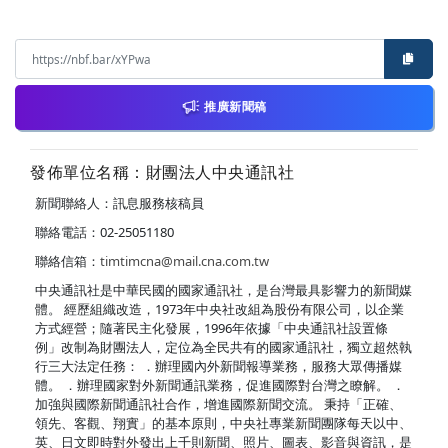
推廣新聞稿
發佈單位名稱：財團法人中央通訊社
新聞聯絡人：訊息服務核稿員
聯絡電話：02-25051180
聯絡信箱：
timtimcna@mail.cna.com.tw
中央通訊社是中華民國的國家通訊社，是台灣最具影響力的新聞媒
體。 經歷組織改造，1973年中央社改組為股份有限公司，以企業
方式經營；隨著民主化發展，1996年依據「中央通訊社設置條
例」改制為財團法人，定位為全民共有的國家通訊社，獨立超然執
行三大法定任務： ．辦理國內外新聞報導業務，服務大眾傳播媒
體。 ．辦理國家對外新聞通訊業務，促進國際對台灣之瞭解。 ．
加強與國際新聞通訊社合作，增進國際新聞交流。 秉持「正確、
領先、客觀、翔實」的基本原則，中央社專業新聞團隊每天以中、
英、日文即時對外發出上千則新聞、照片、圖表、影音與資訊，是