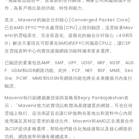
™無線產品組合中。透過新的合作關係，兩家公司將繼續攜手合
作，為客戶推出新的功能、特性和能力。
其次，Mavenir的融合分封核心(Converged Packet Core)
已在AMD EPYC™中央處理器(CPU)上得到驗證，這意味著Mav
enir的雲端原生、完全容器化、虛擬化的融合分封核心（4G和5
G）解決方案現在可部署在AMD的EPYC伺服器CPU上，讓CSP
在雲端資料中心內實現虛擬網路功能時擁有更多選擇。
已驗證的要素包括AMF、SMF、UPF、UDSF、NRF、NSSF、AUS
F、UDM和UDR網路功能。此外，PCF、NEF、BSF、MME、Sec
Gw、PCRF、MME和SGSN等網路功能也將在未來幾個月內進行
驗證。
Mavenir執行副總裁兼技術與策略長Bejoy Pankajakshan表
示：「Mavenir致力於實現以軟體為基礎建置的網路，可在任何
雲端上執行。這項承諾旨在讓CSP能夠在基地台和資料中心內部
使用滿足其特定需求的最佳元件。Mavenir和AMD正在透過合作
為CSP提供多種選擇，幫助他們最佳化無線接取以及核心網路的
功耗、網路效率和擁有權總成本。」