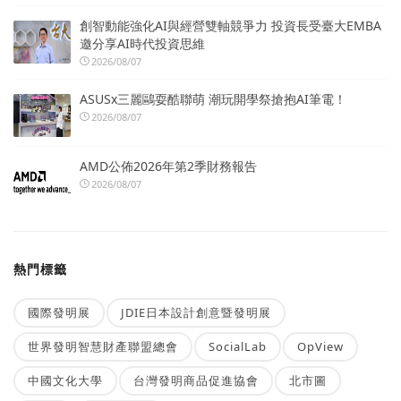
創智動能強化AI與經營雙軸競爭力 投資長受臺大EMBA
邀分享AI時代投資思維
2026/08/07
ASUSx三麗鷗耍酷聯萌 潮玩開學祭搶抱AI筆電！
2026/08/07
AMD公佈2026年第2季財務報告
2026/08/07
熱門標籤
國際發明展
JDIE日本設計創意暨發明展
世界發明智慧財產聯盟總會
SocialLab
OpView
中國文化大學
台灣發明商品促進協會
北市圖