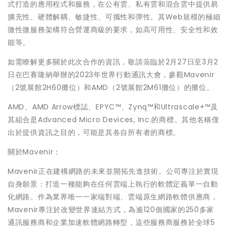
式打造的應用程式和服務，在公有雲、私有雲和混合雲中提供易
擴充性、硬體解耦、敏捷性、可攜性和彈性。其Web規模的極細
微性微服務架構符合營運商級的要求，如高可用性、安全性和效
能等。
如需瞭解更多關於此次合作的資訊，敬請蒞臨於2月27日至3月2
日在巴賽隆納舉辦的2023年世界行動通訊大會，參觀Mavenir
（2號展館2H60攤位）和AMD（2號展館2M61攤位）的攤位。
AMD、AMD Arrow標誌、EPYC™、Zynq™和Ultrascale+™及
其組合是Advanced Micro Devices, Inc.的商標。其他名稱僅
出於提供資訊之目的，可能是其各自所有者的商標。
關於Mavenir：
Mavenir正在建構網路的未來並開拓先進技術。公司專注於實現
自身願景：打造一種能夠在任何雲端上執行的軟體定義單一自動
化網路。作為業界唯一一家端對端、雲端原生網路軟體供應商，
Mavenir專注於改變世界連結方式，為逾120個國家的250多家
通訊服務商和企業加速軟體網路轉型，這些服務商服務於全球5