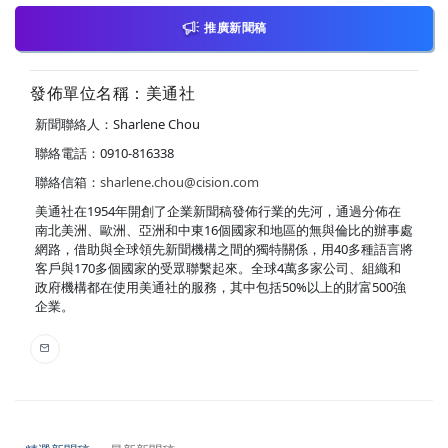
推廣新聞稿
發佈單位名稱：美通社
新聞聯絡人：Sharlene Chou
聯絡電話：0910-816338
聯絡信箱：
sharlene.chou@cision.com
美通社在1954年開創了企業新聞稿發佈行業的先河，通過分佈在
南北美洲、歐洲、亞洲和中東16個國家和地區的無與倫比的辦事處
網路，借助與全球領先新聞機構之間的獨特關係，用40多種語言將
客戶與170多個國家的受眾聯繫起來。全球4萬多家公司、組織和
政府機構都在使用美通社的服務，其中包括50%以上的財富500強
企業。