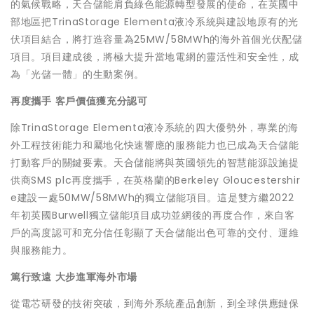
的氣候戰略，天合儲能肩負綠色能源轉型發展的使命，在英國中
部地區把TrinaStorage Elementa液冷系統與建設地原有的光
伏項目結合，將打造容量為25MW/58MWh的海外首個光伏配儲
項目。項目建成後，將極大提升當地電網的靈活性和安全性，成
為「光儲一體」的生動案例。
再度攜手
客戶價值獲充分認可
除TrinaStorage Elementa液冷系統的四大優勢外，專業的海
外工程技術能力和屬地化快速響應的服務能力也已成為天合儲能
打動客戶的關鍵要素。天合儲能將與英國領先的智慧能源設施提
供商SMS plc再度攜手，在英格蘭的Berkeley Gloucestershir
e建設一處50MW/58MWh的獨立儲能項目。這是雙方繼2022
年初英國Burwell獨立儲能項目成功並網後的再度合作，來自客
戶的高度認可和充分信任彰顯了天合儲能出色可靠的交付、運維
與服務能力。
篤行致遠
大步進軍海外市場
從電芯研發的技術突破，到海外系統產品創新，到全球供應鏈保