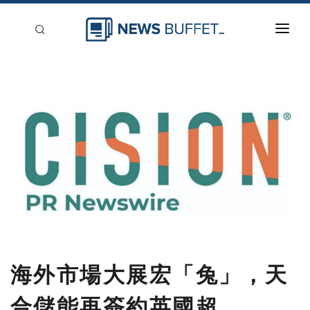
回到首頁
新聞稿分類
登入
刊登
海外市場大展宏「兔」，天
合儲能再簽約英國超