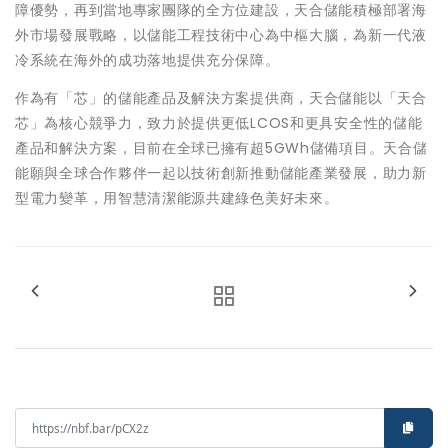
障優勢，再到當地專家團隊的全方位建設，天合儲能積極部署海
外市場發展戰略，以儲能工程技術中心為中樞大腦，為新一代液
冷系統在海外的成功落地提供充分保障。
作為有「芯」的儲能產品及解決方案提供商，天合儲能以「天合
芯」為核心競爭力，致力於提供更低LCOS和更具安全性的儲能
產品和解決方案，目前在全球已擁有超5GWh儲備項目。天合儲
能願與全球合作夥伴一起以技術創新推動儲能產業發展，助力新
型電力變革，用智慧清潔能源共建綠色美好未來。