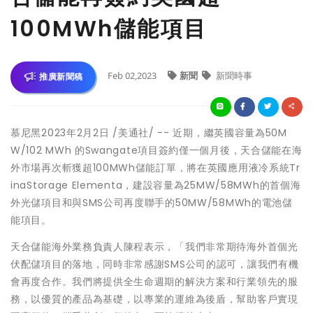
100MWh儲能項目
Feb 02,2023
新聞
新聞時事
推廣新聞稿
慕尼黑
2023年2月2日
/美通社/ -- 近期，繼英國容量為50M
W/102 MWh 的Swangate項目簽約僅一個月後，天合儲能在海
外市場再次斬獲超100MWh儲能訂單，將在英國應用液冷系統Tr
inaStorage Elementa，建設容量為25MW/58MWh的首個海
外光儲項目和與SMS公司再度聯手的50MW/58MWh的電池儲
能項目。
天合儲能海外業務負責人陳程表示，「我們非常期待海外首個光
伏配儲項目的落地，同時非常感謝SMS公司的認可，讓我們有機
會再度合作。我們將提供全生命週期的解決方案和行業領先的服
務，以優質的產品為基礎，以專業的運維為後盾，幫助客戶實現