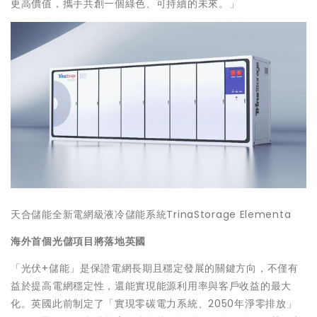
更高價值，攜手共創一個綠色、可持續的未來。」
天合儲能全新電網級液冷儲能系統TrinaStorage Elementa
海外首個光儲項目將落地英國
「光伏+儲能」是保證電網長期且穩定發展的關鍵方向，不僅有
益於提高電網穩定性，還能實現能源利用率與客戶收益的最大
化。英國此前制定了「實現零碳電力系統、2050年淨零排放」