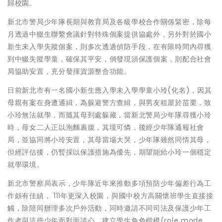
歸校園。
新北市警局少年隊長期與教育局及各級學校合作關係緊密，除每
月透過中輟生聯繫會議針對特殊個案提供協處外，另外對於國小
新生未入學失蹤個案，則多次透過偵防手段，在有限時間內尋獲
到中輟失蹤學童，確保其平安，倘發現須保護個案，則配合社會
局協助安置，充分發揮資源整合功能。
日前新北市有一名國小新生應入學未入學學童小玲(化名)，因其
母親有案在身遭通緝，為躲避警方查緝，與男友租屋於苗栗，致
小玲無法就學，而隨其母到處躲藏，當新北警局少年隊尋獲小玲
時，母女二人正以泡麵裹腹，其境可憐，後經少年隊通報社會
局，並協同將小玲安置，其母當場大哭，少年隊雖然同情其母，
但經評估後，仍暫採以保護措施為優先，期望能給小玲一個穩定
就學環境。
新北市警察局表示，少年隊近年來推動多項預防少年偏差行為工
作頗有佳績， 111年更深入校園，與國中校方高關懷班學生直接接
觸，除陪同辦理多次戶外活動，同時邀請不同司法及保護少年工
作者與這些少年面對面談心，建立學生角色楷模(role mode