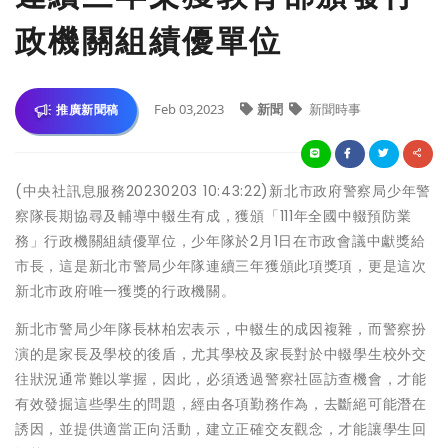
政機關組績優單位
Feb 03,2023
新聞
新聞時事
推廣新聞稿
(中央社訊息服務20230203 10:43:22)新北市政府警察局少年警
察隊長期協尋及輔導中輟生有成，獲頒「111年全國中輟預防業
務」行政機關組績優單位，少年隊於2月1日在市政會議中獻獎給
市長，這是新北市警局少年隊連續三年獲頒此項獎項，更是這次
新北市政府唯一獲獎的行政機關。
新北市警局少年隊長林柏宏表示，中輟生的成因複雜，而警察扮
演的是家長及學校的後盾，尤其學校及家長對於中輟學生校外交
往狀況通常難以掌握，因此，必須透過警察社區訪查機會，才能
有效發掘這些學生的問題，經由各項勤務作為，去斷絕可能潛在
誘因，並提供適當正向活動，建立正確交友觀念，才能讓學生回