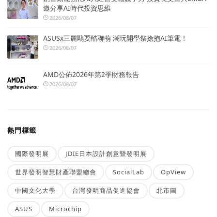
邀分享AI時代投資思維
2026/08/07
ASUSx三麗鷗耍酷聯萌 潮玩開學祭搶抱AI筆電！
2026/08/07
AMD公佈2026年第2季財務報告
2026/08/07
熱門標籤
國際發明展
JDIE日本設計創意暨發明展
世界發明智慧財產聯盟總會
SocialLab
OpView
中國文化大學
台灣發明商品促進協會
北市圖
ASUS
Microchip