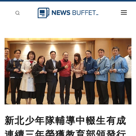
回到首頁
新聞稿分類
登入
刊登
新北少年隊輔導中輟生有成
連續三年榮獲教育部頒發行