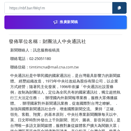
推廣新聞稿
發佈單位名稱：財團法人中央通訊社
新聞聯絡人：訊息服務核稿員
聯絡電話：02-25051180
聯絡信箱：
timtimcna@mail.cna.com.tw
中央通訊社是中華民國的國家通訊社，是台灣最具影響力的新聞媒
體。 經歷組織改造，1973年中央社改組為股份有限公司，以企業
方式經營；隨著民主化發展，1996年依據「中央通訊社設置條
例」改制為財團法人，定位為全民共有的國家通訊社，獨立超然執
行三大法定任務： ．辦理國內外新聞報導業務，服務大眾傳播媒
體。 ．辦理國家對外新聞通訊業務，促進國際對台灣之瞭解。 ．
加強與國際新聞通訊社合作，增進國際新聞交流。 秉持「正確、
領先、客觀、翔實」的基本原則，中央社專業新聞團隊每天以中、
英、日文即時對外發出上千則新聞、照片、圖表、影音與資訊，是
台灣唯一多語文新聞媒體，服務對象從媒體客戶擴大為閱聽大眾；