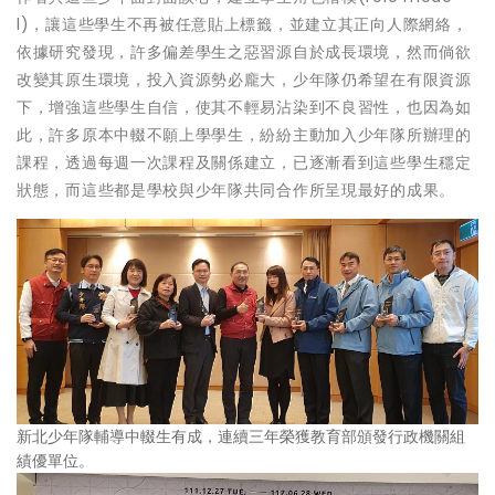
l)，讓這些學生不再被任意貼上標籤，並建立其正向人際網絡，
依據研究發現，許多偏差學生之惡習源自於成長環境，然而倘欲
改變其原生環境，投入資源勢必龐大，少年隊仍希望在有限資源
下，增強這些學生自信，使其不輕易沾染到不良習性，也因為如
此，許多原本中輟不願上學學生，紛紛主動加入少年隊所辦理的
課程，透過每週一次課程及關係建立，已逐漸看到這些學生穩定
狀態，而這些都是學校與少年隊共同合作所呈現最好的成果。
新北少年隊輔導中輟生有成，連續三年榮獲教育部頒發行政機關組
績優單位。