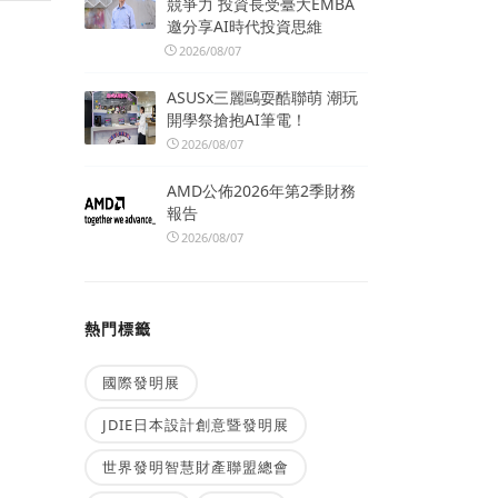
競爭力 投資長受臺大EMBA
邀分享AI時代投資思維
2026/08/07
ASUSx三麗鷗耍酷聯萌 潮玩
開學祭搶抱AI筆電！
2026/08/07
AMD公佈2026年第2季財務
報告
2026/08/07
熱門標籤
國際發明展
JDIE日本設計創意暨發明展
世界發明智慧財產聯盟總會