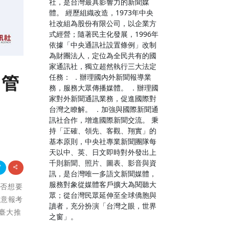
社，是台灣最具影響力的新聞媒
體。 經歷組織改造，1973年中央
社改組為股份有限公司，以企業方
式經營；隨著民主化發展，1996年
依據「中央通訊社設置條例」改制
為財團法人，定位為全民共有的國
家通訊社，獨立超然執行三大法定
 管
任務： ．辦理國內外新聞報導業
務，服務大眾傳播媒體。 ．辦理國
家對外新聞通訊業務，促進國際對
台灣之瞭解。 ．加強與國際新聞通
訊社合作，增進國際新聞交流。 秉
持「正確、領先、客觀、翔實」的
基本原則，中央社專業新聞團隊每
天以中、英、日文即時對外發出上
千則新聞、照片、圖表、影音與資
訊，是台灣唯一多語文新聞媒體，
服務對象從媒體客戶擴大為閱聽大
是否想要
眾；從台灣民眾延伸至全球僑胞與
有意報考
讀者，充分扮演「台灣之眼，世界
臺大推
之窗」。