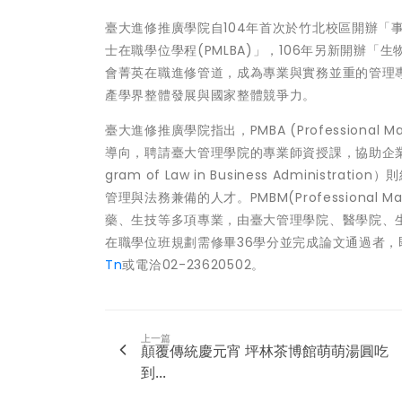
臺大進修推廣學院自104年首次於竹北校區開辦「事
士在職學位學程(PMLBA)」，106年另新開辦「
會菁英在職進修管道，成為專業與實務並重的管理
產學界整體發展與國家整體競爭力。
臺大進修推廣學院指出，PMBA (Professional Mast
導向，聘請臺大管理學院的專業師資授課，協助企業培養具備經
gram of Law in Business Admin
管理與法務兼備的人才。PMBM(Professional Mast
藥、生技等多項專業，由臺大管理學院、醫學院、
在職學位班規劃需修畢36學分並完成論文通過者
Tn
或電洽02-23620502。
上一篇
顛覆傳統慶元宵 坪林茶博館萌萌湯圓吃
到...