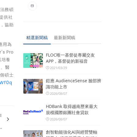
營法務碩
在提供社
值，協助
精選新聞稿
最新新聞稿
實務應用為
 Pro
FLOC唯一基督徒專屬交友
藉以培養
APP，基督徒的新福音
管理、醫
2021/03/29
三個碩士
鎧應 AudienceSense 臉部辨
/3Wf0q
識功能上市
2026/08/07
HDBank 取得越南歷來最大
規模國際銀團社會貸款
篇
，
2026/08/07
..
創智動能強化AI與經營雙軸