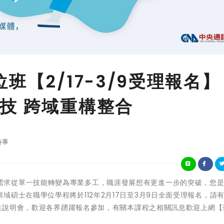
班【2/17-3/9受理報名】
技 跨域重構整合
時事
企業人才的需求從單一技能轉變為專業多工，職涯發展想有更進一步的突破，您
碩士在職學位學程將於112年2月17日至3月9日全面受理報名，請
程招生說明會，歡迎各界踴躍報名參加，有關本課程之相關訊息歡迎上網【