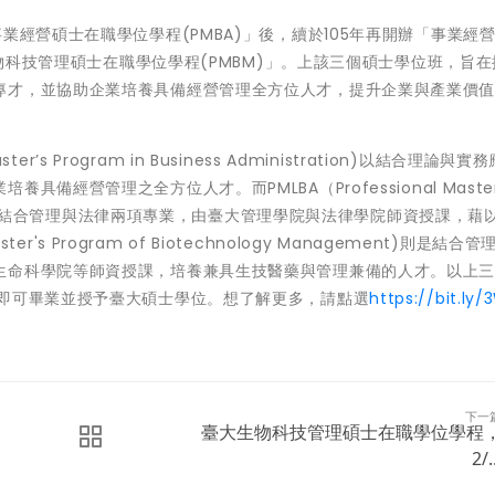
業經營碩士在職學位學程(PMBA)」後，續於105年再開辦「事業經
生物科技管理碩士在職學位學程(PMBM)」。上該三個碩士學位班，旨
專才，並協助企業培養具備經營管理全方位人才，提升企業與產業價
er’s Program in Business Administration)以結合理論與
營管理之全方位人才。而PMLBA（Professional Master's
istration）則結合管理與法律兩項專業，由臺大管理學院與法律學院師資授課，
er's Program of Biotechnology Management)則是結合
生命科學院等師資授課，培養兼具生技醫藥與管理兼備的人才。以上
，即可畢業並授予臺大碩士學位。想了解更多，請點選
https://bit.ly
下一
臺大生物科技管理碩士在職學位學程
2/.