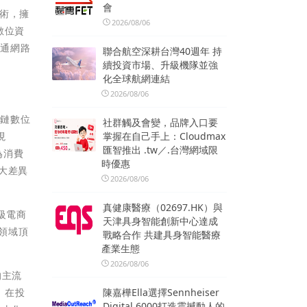
會
技術，擁
2026/08/06
數位資
流通網路
聯合航空深耕台灣40週年 持
續投資市場、升級機隊並強
化全球航網連結
2026/08/06
業鏈數位
社群觸及會變，品牌入口要
現
掌握在自己手上：Cloudmax
匯智推出 .tw／.台灣網域限
為消費
時優惠
四大差異
2026/08/06
真健康醫療（02697.HK）與
頂級電商
天津具身智能創新中心達成
商領域頂
戰略合作 共建具身智能醫療
產業生態
2026/08/06
的主流
。 在投
陳嘉樺Ella選擇Sennheiser
Digital 6000打造震撼動人的