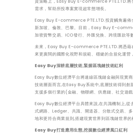
資策略上，Easy Buy E-commerce PT
需求，幫助所投專案實現超常態增長。
Easy Buy E-commerce PTE.LTD
新加坡、倫敦、巴黎。目前，Easy Buy E-com
加密貨幣交易、ICO發行
、外匯兌換、跨境匯款等
未來，Easy Buy E-commerce PTE.LTD.將憑藉
來更廣闊的國際化視野和規範、穩健的合規化運營，助
Easy Buy深耕底層技術,緊握區塊鏈技術紅利
Easy Buy數位經濟平台將連線區塊鏈金融與現實
技術層面而言,在Easy Buy系統中,底層技術得
支援多個行業的(金融、物聯網、供應鏈、社交遊戲
Easy Buy數位經濟平台具體來說,在共識機制上,
式網路、Ledger、共識、閘道器、分散式交易
地和更符合商業規則,搭建現實世界到區塊鏈世界的
Easy Buy打造應用生態,挖掘數位經濟風口紅利