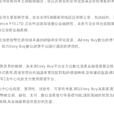
E.LTD.將全球視角與本土經驗相融合，依託其豐富的全球資源滿足所投專案的
.投資觸角遍佈全球主要新興市場，並在全球5個國家和地區設有辦公室，包括紐約
merce PTE.LTD.正在申請新加坡數位金融牌照，未來可在全球合規開
數位加密
金融業務。
在
加密貨幣交易
領域卓越的經驗和全球化資源，為Easy Buy數位經濟
力Easy Buy數位經濟平台踐行通證經濟理想。
商業世界的橋樑，為未來Easy Buy平台全方位數位資產金融發展奠定
到創新式應用,透過智慧合約協議來實現點對點的價值轉移,並根據此協議,
等)去中心化的支付應用開發平台。
從去中心化程度、實用性、技術性、可靠性考慮,將以Easy Buy為基礎,
、多幣種交易、錢包、支付、數位資產發行等基礎功能,讓區塊鏈的智慧合
橋樑,為金融服務提供更好的支援。