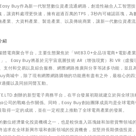
，Easy Buy作為新一代智慧數位資產流通網路，創造性融合人工智慧
，讓資料處理更快速，擁有超過百萬的TPS，3秒內可確認區塊，為
融產業、大資料產業、製造產業、以及傳統商業，讓新一代數位資產
介紹
0流媒體電商聚合平台，主要生態聚焦於
「
WEB3.0+全品項電商+電影產
鏈
」
。 Easy Buy將基於元宇宙底層技術 AR（增強現實）和 VR（虛擬
動、支付和交易以及綜合服務、網際網路推廣與分享等諸多功能，並且
y Buy商城中，除了現有網際網路購物的功能應有盡有之外，最核心的
AR適擺以及同頻同聲互動。
erce PTE.LTD.創辦的新型電子商務平台，在平台發展初期就建立於與全球
Vega公司的戰略合作關係。同時，Easy Buy創始團隊成員均是全球電
並取得一定的成就，並在一定程度上推動了全球電商產業的發展。
.是新加坡新興的數位經濟量化投資機構之一，也是較快進入區塊鏈和加密貨幣領域
E.LTD.始終追求在全球新興市場和創新領域的投資機會，並堅持長期價值投資