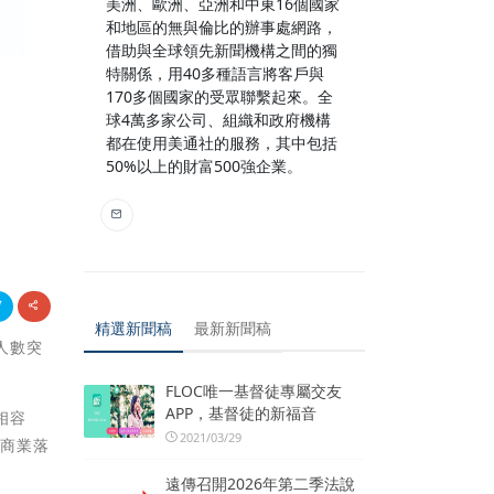
美洲、歐洲、亞洲和中東16個國家
和地區的無與倫比的辦事處網路，
借助與全球領先新聞機構之間的獨
特關係，用40多種語言將客戶與
170多個國家的受眾聯繫起來。全
球4萬多家公司、組織和政府機構
都在使用美通社的服務，其中包括
50%以上的財富500強企業。
精選新聞稿
最新新聞稿
冊人數突
FLOC唯一基督徒專屬交友
APP，基督徒的新福音
相容
2021/03/29
的商業落
遠傳召開2026年第二季法說