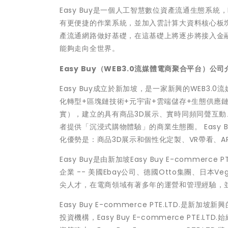
Easy Buy是一個人工智慧數位資產流通生態系統
有更便捷的作業系統，並加入雲計算大資料核心板塊
產流通網路做好基礎，在這基礎上將逐步將接入金
能夠走向全世界。
Easy Buy（WEB3.0流媒體電商聚合平台）公司
Easy Buy成立於新加坡，是一家新興的WEB3.
化轉型+區塊鏈技術+元宇宙+雲端儲存+生態供應
實），建立的具有商品3D展示、實時同頻同聲互
者提供
「
沉浸式購物體驗
」
的商業生態圈。 Eas
化優勢是：商品3D展示和個性化定製、VR帶看、
Easy Buy是由新加坡Easy Buy E-comm
企業 -- 美國Ebay公司、德國Otto集團、日本
尖人才，在電商領域有著多年的運營和管理經驗，
Easy Buy E-commerce PTE.LTD
投資機構，Easy Buy E-commerce PT