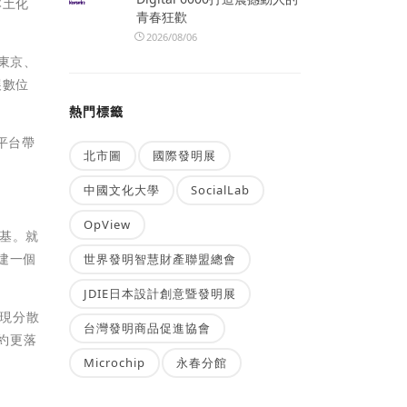
本土化
青春狂歡
2026/08/06
、東京、
展數位
熱門標籤
平台帶
北市圖
國際發明展
中國文化大學
SocialLab
OpView
根基。就
構建一個
世界發明智慧財產聯盟總會
JDIE日本設計創意暨發明展
實現分散
台灣發明商品促進協會
約更落
Microchip
永春分館