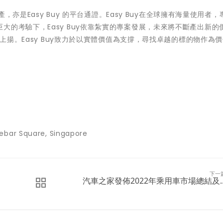
產，亦是Easy Buy 的平台通證。Easy Buy在全球擁有海量使用者
大的考驗下，Easy Buy依靠紮實的專案發展，未來將不斷產出新的
路上揚。Easy Buy致力於以實體價值為支撐，尋找卓越的標的物作為
Lebar Square,
Singapore
下一
汽車之家發佈2022年乘用車市場總結及..