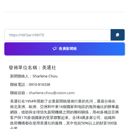
推廣新聞稿
發佈單位名稱：美通社
新聞聯絡人：Sharlene Chou
聯絡電話：0910-816338
聯絡信箱：
sharlene.chou@cision.com
美通社在1954年開創了企業新聞稿發佈行業的先河，通過分佈在
南北美洲、歐洲、亞洲和中東16個國家和地區的無與倫比的辦事處
網路，借助與全球領先新聞機構之間的獨特關係，用40多種語言將
客戶與170多個國家的受眾聯繫起來。全球4萬多家公司、組織和
政府機構都在使用美通社的服務，其中包括50%以上的財富500強
企業。