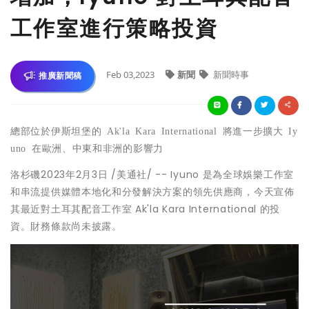
工作室進行策略投資
Feb 03,2023
新聞
新聞時事
推廣新聞稿
總部位於伊斯坦堡的
Ak'la Kara International
將進一步擴大
Iy
uno
在歐洲、中東和非洲的影響力
洛杉磯
2023年2月3日
/美通社/ -- Iyuno 是為全球娛樂工作室
和串流提供媒體本地化和分發解決方案的領先供應商，今天宣佈
其最近對土耳其配音工作室 Ak'la Kara International 的投
資。財務條款尚未披露。