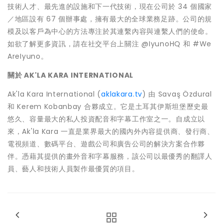
技術人才、最先進的設施和下一代技術，現在公司於 34 個國家
／地區設有 67 個辦事處，擁有最大的全球業務足跡。公司的規
模及以客戶為中心的方法專注於其連繫內容與連繫人們的使命。
如欲了解更多資訊，請在社交平台上關注 @IyunoHQ 和 #We
AreIyuno。
關於
AK'LA KARA INTERNATIONAL
Ak'la Kara International (
aklakara.tv
) 由 Savaş Özdural
和 Kerem Kobanbay 合夥成立。它是土耳其伊斯坦堡歷史最
悠久、容量最大的私人投資配音和字幕工作室之一。自成立以
來，Ak'la Kara 一直是業界最大的國內外內容提供商、發行商、
電視頻道、數碼平台、遊戲公司和廣告公司的解決方案合作夥
伴。憑藉其提供的畫外音和字幕服務，該公司以最優秀的翻譯人
員、藝人和技術人員製作最優質的項目。