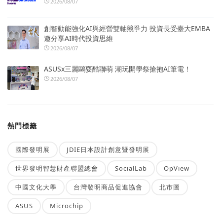
2026/08/07
創智動能強化AI與經營雙軸競爭力 投資長受臺大EMBA
邀分享AI時代投資思維
2026/08/07
ASUSx三麗鷗耍酷聯萌 潮玩開學祭搶抱AI筆電！
2026/08/07
熱門標籤
國際發明展
JDIE日本設計創意暨發明展
世界發明智慧財產聯盟總會
SocialLab
OpView
中國文化大學
台灣發明商品促進協會
北市圖
ASUS
Microchip