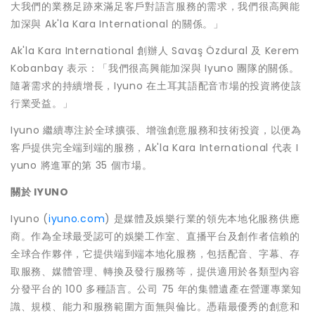
大我們的業務足跡來滿足客戶對語言服務的需求，我們很高興能
加深與 Ak'la Kara International 的關係。」
Ak'la Kara International 創辦人 Savaş Özdural 及 Kerem
Kobanbay 表示：「我們很高興能加深與 Iyuno 團隊的關係。
隨著需求的持續增長，Iyuno 在土耳其語配音市場的投資將使該
行業受益。」
Iyuno 繼續專注於全球擴張、增強創意服務和技術投資，以便為
客戶提供完全端到端的服務，Ak'la Kara International 代表 I
yuno 將進軍的第 35 個市場。
關於
IYUNO
Iyuno (
iyuno.com
) 是媒體及娛樂行業的領先本地化服務供應
商。作為全球最受認可的娛樂工作室、直播平台及創作者信賴的
全球合作夥伴，它提供端到端本地化服務，包括配音、字幕、存
取服務、媒體管理、轉換及發行服務等，提供適用於各類型內容
分發平台的 100 多種語言。公司 75 年的集體遺產在營運專業知
識、規模、能力和服務範圍方面無與倫比。憑藉最優秀的創意和