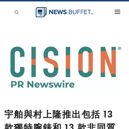
回到首頁
新聞稿分類
登入
刊登
宇舶與村上隆推出包括 13
款獨特腕錶和 13 款非同質