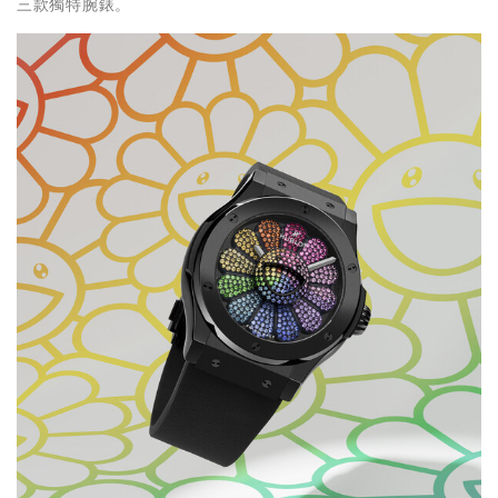
三款獨特腕錶。