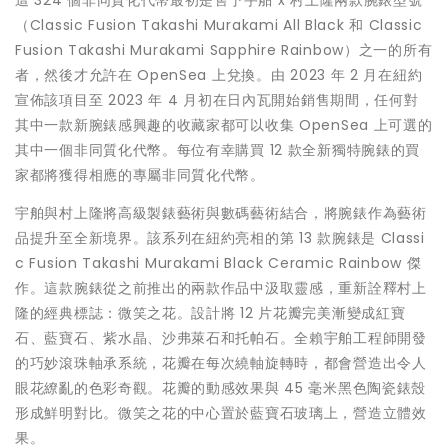
這 324 個非同質化代幣最初是售予宇舶 x 村上隆兩款腕錶型號
（Classic Fusion Takashi Murakami All Black 和 Classic
Fusion Takashi Murakami Sapphire Rainbow）之一的所有
者，然後才允許在 OpenSea 上兌換。由 2023 年 2 月在紐約
宣佈該項目至 2023 年 4 月初在日內瓦開始銷售期間，任何對
其中一款新腕錶感興趣的收藏家都可以收集 OpenSea 上可選的
其中一個非同質化代幣。每位有幸購買 12 款全新獨特腕錶的買
家都將獲得相應的專屬非同質化代幣。
宇舶與村上隆將高級製錶藝術與數碼藝術結合，將腕錶作為藝術
品提升至全新境界。該系列在紐約亮相的第 13 款腕錶是 Classi
c Fusion Takashi Murakami Black Ceramic Rainbow 傑
作。這款腕錶從之前推出的兩款作品中汲取靈感，重新詮釋村上
隆的經典標誌：微笑之花。設計將 12 片花瓣完美漸變成紅寶
石、藍寶石、紫水晶、沙弗萊石和托帕石。全賴宇舶工程師開發
的巧妙滾珠軸承系統，花瓣在每次繞軸旋轉時，都會營造出令人
眼花繚亂的色彩奇觀。花瓣的動感效果與 45 毫米黑色陶瓷錶殼
形成鮮明對比。微笑之花的中心置於藍寶石玻璃上，營造立體效
果。