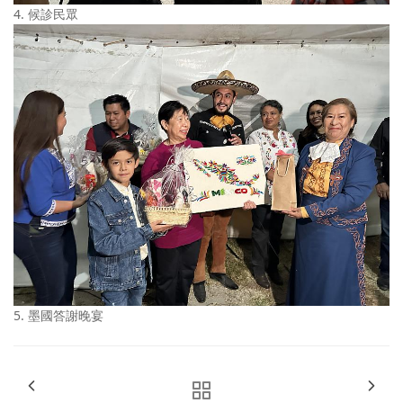
4. 候診民眾
5. 墨國答謝晚宴