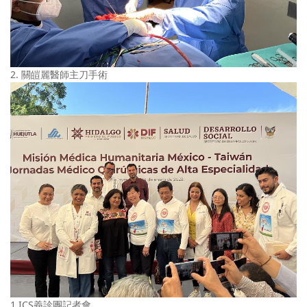
2. 關皚麗醫師主刀手術
1.ICS義診團記者會