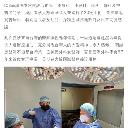
ICS義診團本次開設心血管、泌尿科、小兒科、眼科、婦科及中
醫等門診，總計看診人數達564人並進行了20次手術，造福當地
貧苦居民，特別是長者及幼兒，深獲墨國當地政府及民眾高度感
謝。
此次義診來自台灣的醫師犧牲春節假期，千里迢迢遠赴墨西哥提
供人道醫療援助，充分展現台灣人的大愛精神，令人感佩。 關皚
麗醫師不但是台灣第一位神經外科女醫師，更是國際外科學會87
年來首位女理事長，長期致力於國際醫療義診服務。