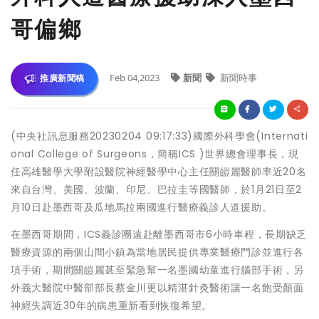
哥偏鄉
Feb 04,2023
新聞
新聞時事
推廣新聞稿
(中央社訊息服務20230204 09:17:33)國際外科學會(Internati
onal College of Surgeons，簡稱ICS )世界總會理事長，現
任高雄醫學大學附設醫院神經醫學中心主任關皚麗醫師率近20名
來自台灣、美國、波蘭、印尼、巴拉圭等國醫師，於1月21日至2
月10日赴墨西哥及瓜地馬拉兩國進行醫療義診人道援助。
在墨西哥期間，ICS義診團遠赴離墨西哥市6小時車程，長期缺乏
醫療資源的兩個山間小鎮為當地居民提供專業醫療門診並進行各
項手術，期間關皚麗甚至緊急幫一名墨國幼童進行腦部手術，另
外義大醫院中醫部部長蔡金川更以精湛針灸醫術讓一名飽受顏面
神經失調近30年的病患重新看到恢復希望。