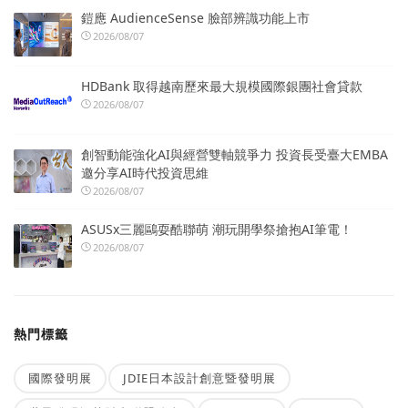
鎧應 AudienceSense 臉部辨識功能上市
2026/08/07
HDBank 取得越南歷來最大規模國際銀團社會貸款
2026/08/07
創智動能強化AI與經營雙軸競爭力 投資長受臺大EMBA
邀分享AI時代投資思維
2026/08/07
ASUSx三麗鷗耍酷聯萌 潮玩開學祭搶抱AI筆電！
2026/08/07
熱門標籤
國際發明展
JDIE日本設計創意暨發明展