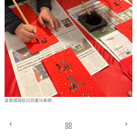
嘉賓躍躍欲試寫書法春聯。