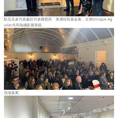
駐厄瓜多代表處莊代表輝恩與「美洲住民基金會」主席Enrique Ag
uilar共同為攝影展剪綵。
現場嘉賓。