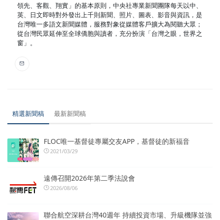
領先、客觀、翔實」的基本原則，中央社專業新聞團隊每天以中、
英、日文即時對外發出上千則新聞、照片、圖表、影音與資訊，是
台灣唯一多語文新聞媒體，服務對象從媒體客戶擴大為閱聽大眾；
從台灣民眾延伸至全球僑胞與讀者，充分扮演「台灣之眼，世界之
窗」。
精選新聞稿
最新新聞稿
FLOC唯一基督徒專屬交友APP，基督徒的新福音
2021/03/29
遠傳召開2026年第二季法說會
2026/08/06
聯合航空深耕台灣40週年 持續投資市場、升級機隊並強