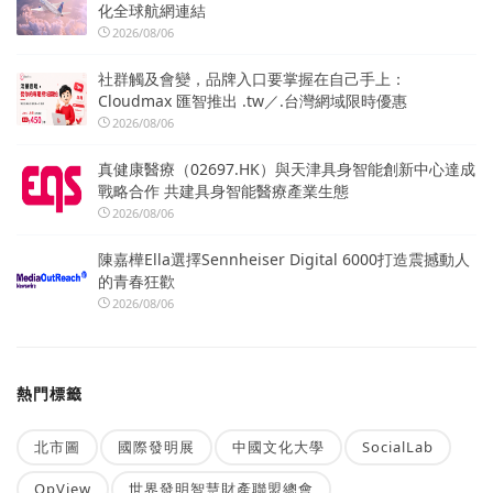
化全球航網連結
2026/08/06
社群觸及會變，品牌入口要掌握在自己手上：
Cloudmax 匯智推出 .tw／.台灣網域限時優惠
2026/08/06
真健康醫療（02697.HK）與天津具身智能創新中心達成
戰略合作 共建具身智能醫療產業生態
2026/08/06
陳嘉樺Ella選擇Sennheiser Digital 6000打造震撼動人
的青春狂歡
2026/08/06
熱門標籤
北市圖
國際發明展
中國文化大學
SocialLab
OpView
世界發明智慧財產聯盟總會