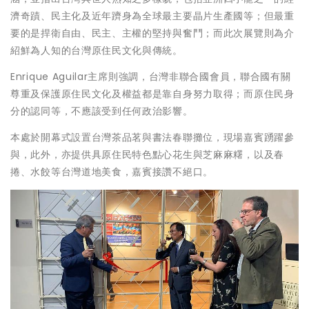
濟奇蹟、民主化及近年躋身為全球最主要晶片生產國等；但最重
要的是捍衛自由、民主、主權的堅持與奮鬥；而此次展覽則為介
紹鮮為人知的台灣原住民文化與傳統。
Enrique Aguilar主席則強調，台灣非聯合國會員，聯合國有關
尊重及保護原住民文化及權益都是靠自身努力取得；而原住民身
分的認同等，不應該受到任何政治影響。
本處於開幕式設置台灣茶品茗與書法春聯攤位，現場嘉賓踴躍參
與，此外，亦提供具原住民特色點心花生與芝麻麻糬，以及春
捲、水餃等台灣道地美食，嘉賓接讚不絕口。