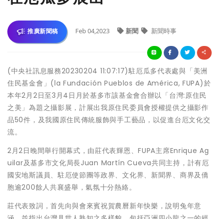
Feb 04,2023
新聞
新聞時事
推廣新聞稿
(中央社訊息服務20230204 11:07:17)駐厄瓜多代表處與「美洲
住民基金會」(la Fundación Pueblos de América, FUPA)於
本年2月2日至3月4日月於基多市該基金會合辦以「台灣:原住民
之美」為題之攝影展，計展出我原住民委員會授權提供之攝影作
品50件，及我國原住民傳統服飾與手工藝品，以促進台厄文化交
流。
2月2日晚間舉行開幕式，由莊代表輝恩、FUPA主席Enrique Ag
uilar及基多市文化局長Juan Martín Cueva共同主持，計有厄
國安地斯議員、駐厄使節團等政界、文化界、新聞界、商界及僑
胞逾200餘人共襄盛舉，氣氛十分熱絡。
莊代表致詞，首先向與會來賓祝賀農曆新年快樂，說明兔年意
涵，並指出台灣具世人熟知之多樣貌，包括亞洲四小龍之一的經