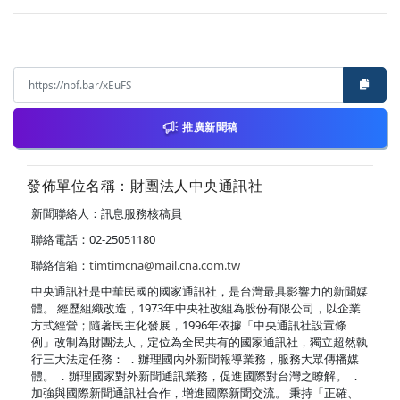
推廣新聞稿
發佈單位名稱：財團法人中央通訊社
新聞聯絡人：訊息服務核稿員
聯絡電話：02-25051180
聯絡信箱：
timtimcna@mail.cna.com.tw
中央通訊社是中華民國的國家通訊社，是台灣最具影響力的新聞媒
體。 經歷組織改造，1973年中央社改組為股份有限公司，以企業
方式經營；隨著民主化發展，1996年依據「中央通訊社設置條
例」改制為財團法人，定位為全民共有的國家通訊社，獨立超然執
行三大法定任務： ．辦理國內外新聞報導業務，服務大眾傳播媒
體。 ．辦理國家對外新聞通訊業務，促進國際對台灣之瞭解。 ．
加強與國際新聞通訊社合作，增進國際新聞交流。 秉持「正確、