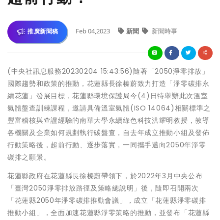
Feb 04,2023
新聞
新聞時事
推廣新聞稿
(中央社訊息服務20230204 15:43:56)隨著「2050淨零排放」
國際趨勢和政策的推動，花蓮縣長徐榛蔚致力打造「淨零碳排永
續花蓮」發展目標，花蓮縣環境保護局今(4)日特舉辦此次溫室
氣體盤查訓練課程，邀請具備溫室氣體(ISO 14064)相關標準之
豐富稽核與查證經驗的南華大學永續綠色科技洪耀明教授，教導
各機關及企業如何規劃執行碳盤查，自去年成立推動小組及發佈
行動策略後，超前行動、逐步落實，一同攜手邁向2050年淨零
碳排之願景。
花蓮縣政府在花蓮縣長徐榛蔚帶領下，於2022年3月中央公布
「臺灣2050淨零排放路徑及策略總說明」後，隨即召開兩次
「花蓮縣2050年淨零碳排推動會議」，成立「花蓮縣淨零碳排
推動小組」，全面加速花蓮縣淨零策略的推動，並發布「花蓮縣