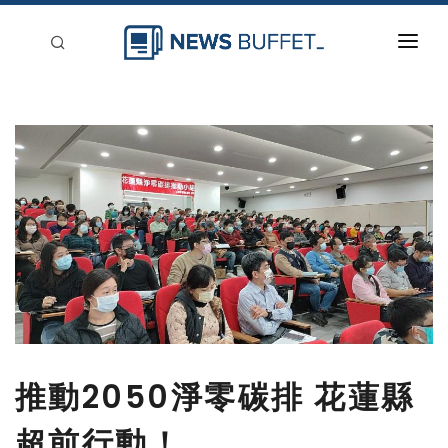
回到首頁
新聞稿分類
登入
刊登
推動2050淨零碳排 花蓮縣
超前行動！