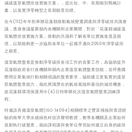
減緩溫室氣體排放實施方案」，提出短、中、長期個別戰略計
畫，以落實淨零轉型之長期願景目標。
在今(112)年年初舉辦花蓮縣推動氣候變遷調適與淨零碳排共識會
議，透過會議凝聚縣內各機關和企業團體，對於「花蓮縣減緩溫
室氣體排放實施方案」推動的共識和了解各單位實施進度及困
境，以期能夠更一步協助各單位一起攜手邁向2050年淨零碳排
之願景。
溫室氣體盤查是推動淨零碳排各項工作的首要工作，為協助提升
花蓮縣政府各行政機關和縣內企業溫室氣體盤查技能，並呼應國
際間企業氣候行動相關倡議的盤查要求，協助建立更紮實的溫室
部氣體盤查能力，藉此辨識潛在的氣候風險和最佳的減排機會，
故花蓮縣環境保護局今(4)日特舉辦此次溫室氣體盤查訓練課
程。
特邀請具備溫室氣體(ISO 14064)相關標準之豐富稽核與查證經
驗的南華大學永續綠色科技洪耀明教授，教導各機關及企業如何
規劃執行碳盤查，藉由課程讓與會單位學習如何建立自身的碳排