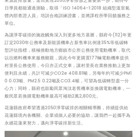
來源及排放量，進而實現2050淨零排放之重要第一步，期待今
日學員都能通過測驗，取得「ISO 14064-1:2018 組織型溫室氣
體內部查證人員」培訓合格訓練證書，並將課程所學回饋服務之
單位。
為讓淨零碳排的施政觸角深入到更多地方基層，縣府今(112)年更
訂定2030年公務車及新能源機車占新售車比例達35%等低碳轉
型評估指標，積極推動地方鄉鎮市公所公務使用電動機車，取代
以往燃料機車來服務鄉親，因此今年更購置177輛電動機車提供
村里長公務使用，今日亦正式交車，讓村里長在業務推動上更加
便利且永續，共計可減少CO2e 408.81噸，另每年約可減少PM1
0 0.03噸、PM2.5 0.22噸及CO3.4噸，可望為低碳轉型盡一分
心力；同時，縣府也鼓勵民眾淘汰老舊機車並換購電動機車，一
般民眾若換購電動機車最高可補助2萬2,800元。
花蓮縣政府希望透過2050淨零碳排的相關輔導團，持續提供給
花蓮縣境內各機關、企業或個人必要的協助，讓我們一起攜手為
永續花蓮來努力，邁向淨零碳排新生活。