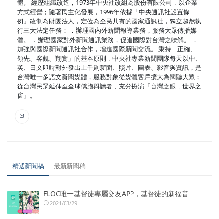
體。 經歷組織改造，1973年中央社改組為股份有限公司，以企業
方式經營；隨著民主化發展，1996年依據「中央通訊社設置條
例」改制為財團法人，定位為全民共有的國家通訊社，獨立超然執
行三大法定任務： ．辦理國內外新聞報導業務，服務大眾傳播媒
體。 ．辦理國家對外新聞通訊業務，促進國際對台灣之瞭解。 ．
加強與國際新聞通訊社合作，增進國際新聞交流。 秉持「正確、
領先、客觀、翔實」的基本原則，中央社專業新聞團隊每天以中、
英、日文即時對外發出上千則新聞、照片、圖表、影音與資訊，是
台灣唯一多語文新聞媒體，服務對象從媒體客戶擴大為閱聽大眾；
從台灣民眾延伸至全球僑胞與讀者，充分扮演「台灣之眼，世界之
窗」。
精選新聞稿
最新新聞稿
FLOC唯一基督徒專屬交友APP，基督徒的新福音
2021/03/29