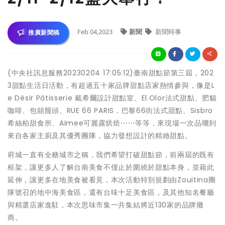
Feb 04,2023
新聞
新聞時事
推廣新聞稿
(中央社訊息服務20230204 17:05:12)臺南甜點節第三屆，202
3甜點生活日活動，有超過五十家品牌甜點店家熱情參與，像是L
e Désir Pâtisserie 戴希爾設計甜點室、El.Olor法式甜點、肥貓
咖啡、包囍饅頭、RUE 66 PARIS．巴黎66街法式甜點、Sisbro
希絲柏甜食所、Aimee可麗露烘焙⋯⋯等等，來現場一次品嚐到
來自各家主廚及其優秀團隊，協力發想設計的精緻甜點。
府城一直有全糖城市之稱，我們希望打破甜點節，前兩屆的既有
框架，讓更多人了解台南美食不僅止於圍繞於甜點本身，並藉此
延伸，讓更多在地美食被看見，本次活動特別規劃由Zouitina團
隊號召的地中海美食區，還有台味十足美食區，及其他知名餐廳
與精選店家進駐，本次思味市集一共集結將近130家的品牌攤
商。