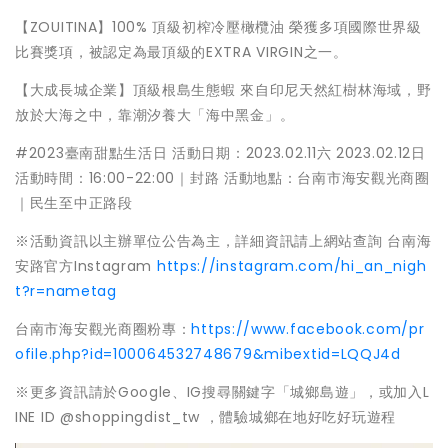
【ZOUITINA】100% 頂級初榨冷壓橄欖油 榮獲多項國際世界級
比賽獎項，被認定為最頂級的EXTRA VIRGIN之一。
【大成長城企業】頂級根島生態蝦 來自印尼天然紅樹林海域，野
放於大海之中，靠潮汐養大「海中黑金」。
#2023臺南甜點生活日 活動日期：2023.02.11六 2023.02.12日
活動時間：16:00-22:00｜封路 活動地點：台南市海安觀光商圈
｜民生至中正路段
※活動資訊以主辦單位公告為主，詳細資訊請上網站查詢 台南海
安路官方Instagram
https://instagram.com/hi_an_nigh
t?r=nametag
台南市海安觀光商圈粉專：
https://www.facebook.com/pr
ofile.php?id=100064532748679&mibextid=LQQJ4d
※更多資訊請於Google、IG搜尋關鍵字「城鄉島遊」，或加入L
INE ID @shoppingdist_tw ，體驗城鄉在地好吃好玩遊程