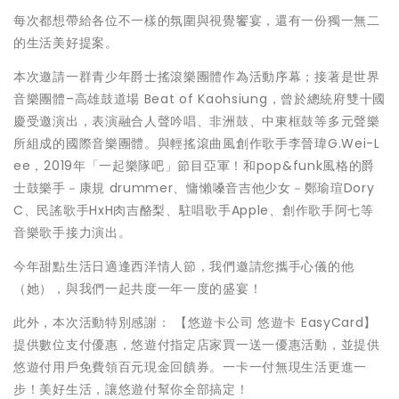
每次都想帶給各位不一樣的氛圍與視覺饗宴，還有一份獨一無二
的生活美好提案。
本次邀請一群青少年爵士搖滾樂團體作為活動序幕；接著是世界
音樂團體–高雄鼓道場 Beat of Kaohsiung，曾於總統府雙十國
慶受邀演出，表演融合人聲吟唱、非洲鼓、中東框鼓等多元聲樂
所組成的國際音樂團體。與輕搖滾曲風創作歌手李晉瑋G.Wei-L
ee，2019年「一起樂隊吧」節目亞軍！和pop&funk風格的爵
士鼓樂手－康規 drummer、慵懶嗓音吉他少女－鄭瑜瑄Dory
C、民謠歌手HxH肉吉酪梨、駐唱歌手Apple、創作歌手阿七等
音樂歌手接力演出。
今年甜點生活日適逢西洋情人節，我們邀請您攜手心儀的他
（她），與我們一起共度一年一度的盛宴！
此外，本次活動特別感謝： 【悠遊卡公司 悠遊卡 EasyCard】
提供數位支付優惠，悠遊付指定店家買一送一優惠活動，並提供
悠遊付用戶免費領百元現金回饋券。一卡一付無現生活更進一
步！美好生活，讓悠遊付幫你全部搞定！