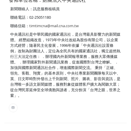
發佈單位名稱：財團法人中央通訊社
新聞聯絡人：訊息服務核稿員
聯絡電話：02-25051180
聯絡信箱：
timtimcna@mail.cna.com.tw
中央通訊社是中華民國的國家通訊社，是台灣最具影響力的新聞媒
體。 經歷組織改造，1973年中央社改組為股份有限公司，以企業
方式經營；隨著民主化發展，1996年依據「中央通訊社設置條
例」改制為財團法人，定位為全民共有的國家通訊社，獨立超然執
行三大法定任務： ．辦理國內外新聞報導業務，服務大眾傳播媒
體。 ．辦理國家對外新聞通訊業務，促進國際對台灣之瞭解。 ．
加強與國際新聞通訊社合作，增進國際新聞交流。 秉持「正確、
領先、客觀、翔實」的基本原則，中央社專業新聞團隊每天以中、
英、日文即時對外發出上千則新聞、照片、圖表、影音與資訊，是
台灣唯一多語文新聞媒體，服務對象從媒體客戶擴大為閱聽大眾；
從台灣民眾延伸至全球僑胞與讀者，充分扮演「台灣之眼，世界之
窗」。