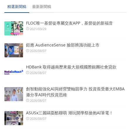
精選新聞稿
最新新聞稿
FLOC唯一基督徒專屬交友APP，基督徒的新福音
2021/03/29
鎧應 AudienceSense 臉部辨識功能上市
2026/08/07
HDBank 取得越南歷來最大規模國際銀團社會貸款
2026/08/07
創智動能強化AI與經營雙軸競爭力 投資長受臺大EMBA
邀分享AI時代投資思維
2026/08/07
ASUSx三麗鷗耍酷聯萌 潮玩開學祭搶抱AI筆電！
2026/08/07